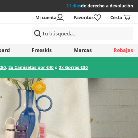
21 días
de derecho a devolución
Mi cuenta
Favoritos
Cesta
íses
oard
Freeskis
Marcas
Rebajas
€80
,
2x Camisetas por €40
o
2x Gorras €30
Guardar