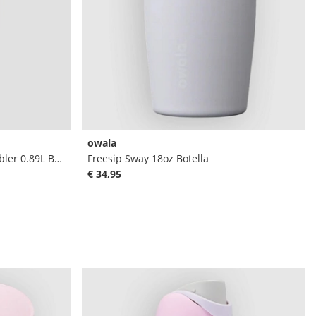
owala
The IceFlow Flip Straw 2.0 Tumbler 0.89L Botella
Freesip Sway 18oz Botella
€ 34,95