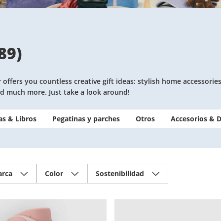
89
)
der offers you countless creative gift ideas: stylish home accesso
nd much more. Just take a look around!
as & Libros
Pegatinas y parches
Otros
Accesorios & 
rca
Color
Sostenibilidad