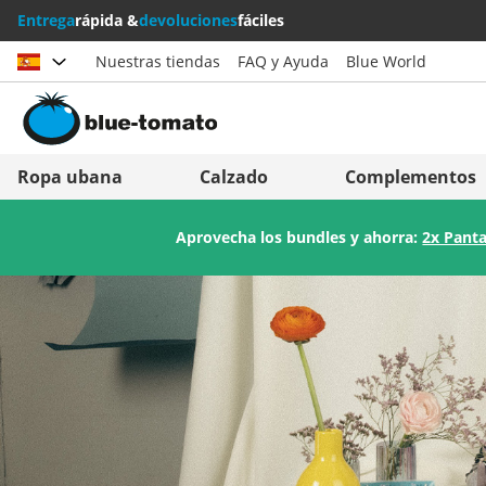
Entrega
rápida &
devoluciones
fáciles
Nuestras tiendas
FAQ y Ayuda
Blue World
Elegir país
Deutschland
Nederland
Ropa ubana
Calzado
Complementos
Österreich
Italia (Italiano)
Aprovecha los bundles y ahorra:
2x Panta
Schweiz (Deutsch)
Italien (Deutsch)
Suisse (Français)
España
Svizzera (Italiano)
Suomi
France
United Kingdom