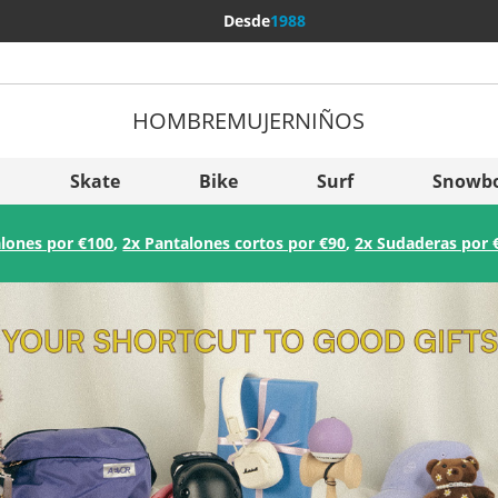
Desde
1988
HOMBRE
MUJER
NIÑOS
Más pa
Sverige
Skate
Bike
Surf
Snowb
Slovenija
lones por €100
,
2x Pantalones cortos por €90
,
2x Sudaderas por 
België (Nederlands)
Belgique (Français)
Danmark
Norge