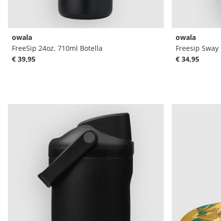
owala
owala
FreeSip 24oz. 710ml Botella
Freesip Sway 
€ 39,95
€ 34,95