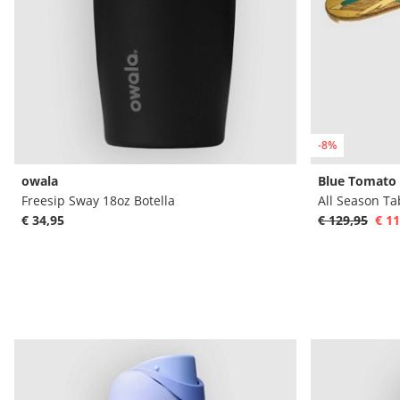
-8%
owala
Blue Tomato
Freesip Sway 18oz Botella
All Season Ta
€ 34,95
€ 129,95
€ 11