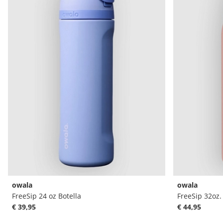
owala
owala
FreeSip 24 oz Botella
FreeSip 32oz.
€ 39,95
€ 44,95