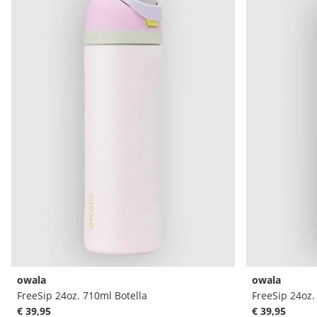
owala
owala
FreeSip 24oz. 710ml Botella
FreeSip 24oz.
€ 39,95
€ 39,95