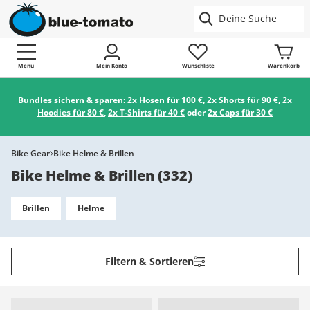
Menü
Mein Konto
Wunschliste
Warenkorb
Bundles sichern & sparen:
2x Hosen für 100 €
,
2x Shorts für 90 €
,
2x
Hoodies für 80 €
,
2x T-Shirts für 40 €
oder
2x Caps für 30 €
Bike Gear
Bike Helme & Brillen
Bike Helme & Brillen
(
332
)
Brillen
Helme
Filtern & Sortieren