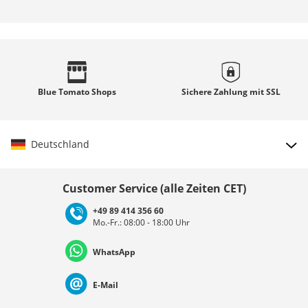
Blue Tomato
Shops
Sichere Zahlung mit
SSL
Deutschland
Land auswählen
Customer Service (alle Zeiten CET)
+49 89 414 356 60
Mo.-Fr.: 08:00 - 18:00 Uhr
Deutschland
Österreich
Schweiz (Deutsch)
WhatsApp
Suisse (Français)
Svizzera (Italiano)
France
E-Mail