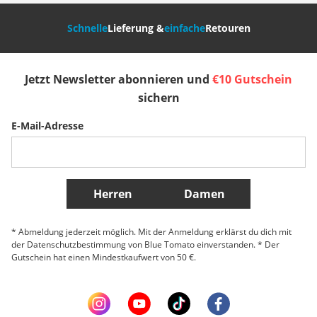
Nederland
Italia (Italiano)
Italien (Deutsch)
Schnelle
Lieferung &
einfache
Retouren
España
Suomi
United Kingdom
Jetzt Newsletter abonnieren und
€10 Gutschein
Sverige
Slovenija
België (Nederlands)
sichern
E-Mail-Adresse
Belgique (Français)
Danmark
Norge
Weitere Länder
Herren
Damen
* Abmeldung jederzeit möglich. Mit der Anmeldung erklärst du dich mit
der Datenschutzbestimmung von Blue Tomato einverstanden. * Der
Gutschein hat einen Mindestkaufwert von 50 €.