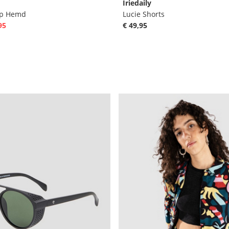
Iriedaily
ip Hemd
Lucie Shorts
95
€ 49,95