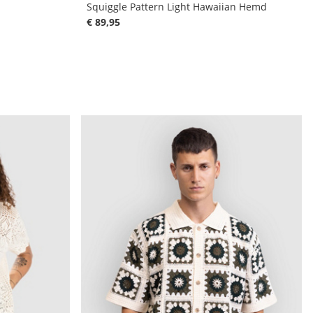
Squiggle Pattern Light Hawaiian Hemd
€ 89,95