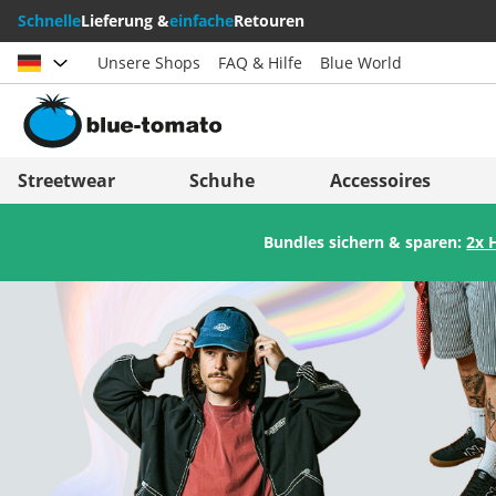
Schnelle
Lieferung &
einfache
Retouren
Unsere Shops
FAQ & Hilfe
Blue World
Land auswählen
Deutschland
Nederland
Streetwear
Schuhe
Accessoires
Österreich
Italia (Italiano)
Bundles sichern & sparen:
2x 
Schweiz (Deutsch)
Italien (Deutsch)
Suisse (Français)
España
Svizzera (Italiano)
Suomi
France
United Kingdom