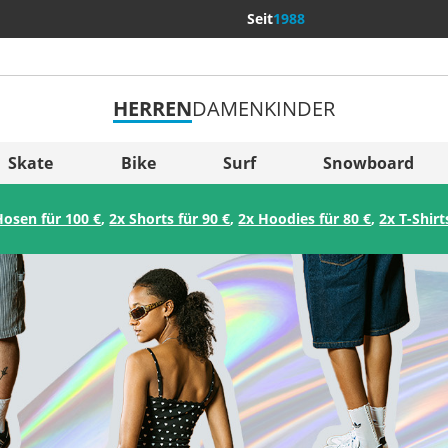
Seit
1988
HERREN
DAMEN
KINDER
Weitere Län
Sverige
Skate
Bike
Surf
Snowboard
Slovenija
Hosen für 100 €
,
2x Shorts für 90 €
,
2x Hoodies für 80 €
,
2x T-Shirt
België (Nederlands)
Belgique (Français)
Danmark
Norge