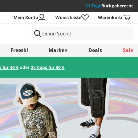
21 Tage
Rückgaberecht
Mein Konto
Wunschliste
Warenkorb
der
Freeski
Marken
Deals
Sale
s für 40 €
oder
2x Caps für 30 €
Speichern