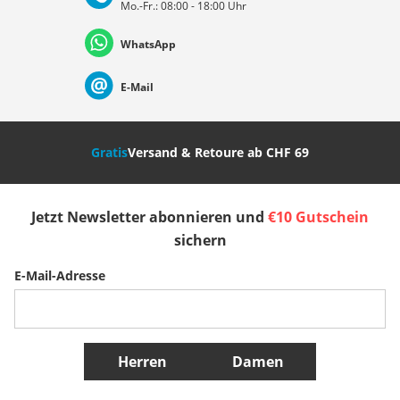
Mo.-Fr.: 08:00 - 18:00 Uhr
Deutschland
Österreich
Schweiz (Deutsch)
WhatsApp
Suisse (Français)
Svizzera (Italiano)
France
E-Mail
Nederland
Italia (Italiano)
Italien (Deutsch)
Gratis
Versand & Retoure ab CHF 69
España
Suomi
United Kingdom
Jetzt Newsletter abonnieren und
€10 Gutschein
Sverige
Slovenija
België (Nederlands)
sichern
E-Mail-Adresse
Belgique (Français)
Danmark
Norge
Weitere Länder
Herren
Damen