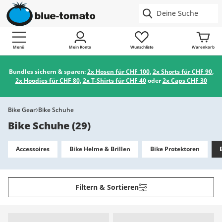
Menü
Mein Konto
Wunschliste
Warenkorb
Bundles sichern & sparen:
2x Hosen für CHF 100
,
2x Shorts für CHF 90
,
2x Hoodies für CHF 80
,
2x T-Shirts für CHF 40
oder
2x Caps CHF 30
Bike Gear
Bike Schuhe
Bike Schuhe
(
29
)
Accessoires
Bike Helme & Brillen
Bike Protektoren
Filtern & Sortieren