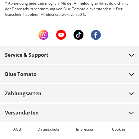
* Abmeldung jederzeit möglich. Mit der Anmeldung erklärst du dich mit
der Datenschutzbestimmung von Blue Tomato einverstanden. * Der
Gutschein hat einen Mindestkaufwert von 50 €.
Service & Support
FAQ
Blue Tomato
Zahlung
Über uns
Versand
Zahlungsarten
Shops
Rücksendungen
Jobs
Gutscheine
Versandarten
Teamrider
Bestellung verfolgen
Expressversand möglich
AGB
Datenschutz
Impressum
Cookies
Blue World