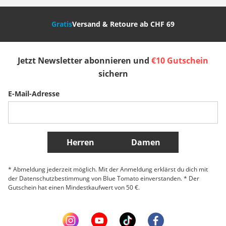
den klassischen Kapuzenpullover oder doch lieber einen
Zip Hoodie
Nederland
Italia (Italiano)
Italien (Deutsch)
bevorzugst, wir haben für jeden Geschmack und jede Wetterlage das
passende Produkt.
Gratis
Versand & Retoure ab CHF 69
España
Suomi
United Kingdom
Entdecke deine Favoriten bei Blue Tomato
Stöbere durch unsere riesige Auswahl an Hoodies und Streetwear für
Jetzt Newsletter abonnieren und
€10 Gutschein
Damen
,
Herren
und
Kinder
.
Sverige
Slovenija
België (Nederlands)
sichern
Unsere Lieblingsmarken für Hoodies:
Volcom
E-Mail-Adresse
Carhartt WIP
Belgique (Français)
Danmark
Norge
Vans
Quiksilver
Weitere Länder
Dravus
A.Lab
Herren
Damen
Thrasher
Santa Cruz
Coal
* Abmeldung jederzeit möglich. Mit der Anmeldung erklärst du dich mit
Patagonia
der Datenschutzbestimmung von Blue Tomato einverstanden. * Der
Kazane
Gutschein hat einen Mindestkaufwert von 50 €.