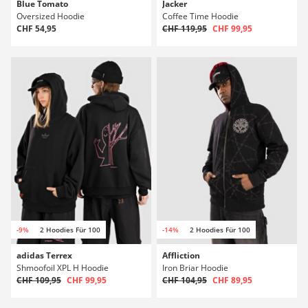
Blue Tomato
Jacker
Oversized Hoodie
Coffee Time Hoodie
CHF 54,95
CHF 119,95
CHF 99,95
-9%
2 Hoodies Für 100
-14%
2 Hoodies Für 100
adidas Terrex
Affliction
Shmoofoil XPL H Hoodie
Iron Briar Hoodie
CHF 109,95
CHF 99,95
CHF 104,95
CHF 89,95