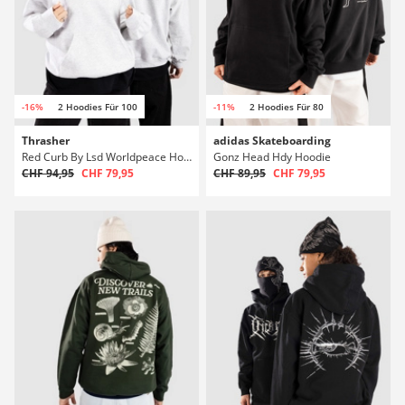
-16%
2 Hoodies Für 100
-11%
2 Hoodies Für 80
Thrasher
adidas Skateboarding
Red Curb By Lsd Worldpeace Hoodie
Gonz Head Hdy Hoodie
CHF 94,95
CHF 79,95
CHF 89,95
CHF 79,95