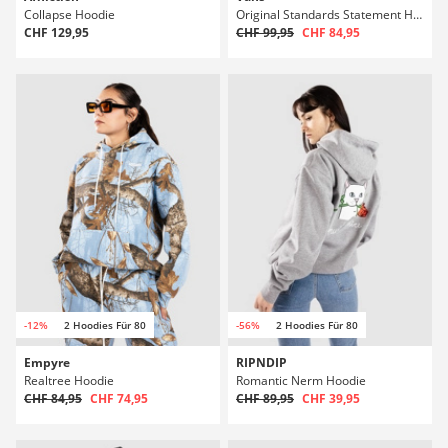
Collapse Hoodie
Original Standards Statement Hoodie
CHF 129,95
CHF 99,95
CHF 84,95
-12%
2 Hoodies Für 80
-56%
2 Hoodies Für 80
Empyre
RIPNDIP
Realtree Hoodie
Romantic Nerm Hoodie
CHF 84,95
CHF 74,95
CHF 89,95
CHF 39,95