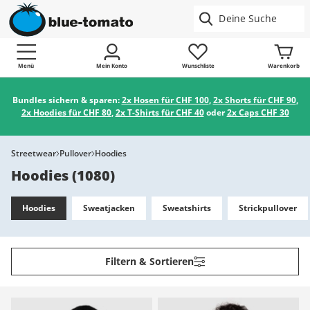
Menü
Mein Konto
Wunschliste
Warenkorb
Bundles sichern & sparen:
2x Hosen für CHF 100
,
2x Shorts für CHF 90
,
2x Hoodies für CHF 80
,
2x T-Shirts für CHF 40
oder
2x Caps CHF 30
Streetwear
Pullover
Hoodies
Hoodies
(
1080
)
Hoodies
Sweatjacken
Sweatshirts
Strickpullover
Filtern & Sortieren