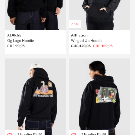
-15%
XLARGE
Affliction
Og Logo Hoodie
Winged Up Hoodie
CHF 99,95
CHF 129,95
CHF 109,95
-7%
2 Hoodies Für 80
-7%
2 Hoodies Für 80