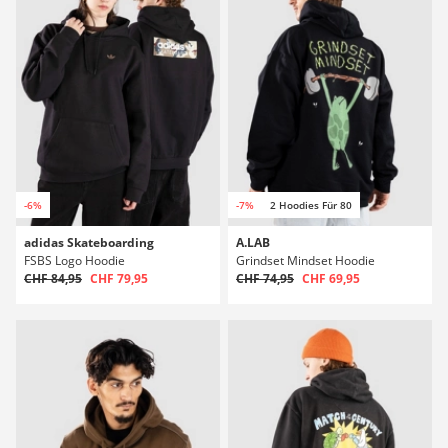
-6%
-7%
2 Hoodies Für 80
adidas Skateboarding
A.LAB
FSBS Logo Hoodie
Grindset Mindset Hoodie
CHF 84,95
CHF 79,95
CHF 74,95
CHF 69,95