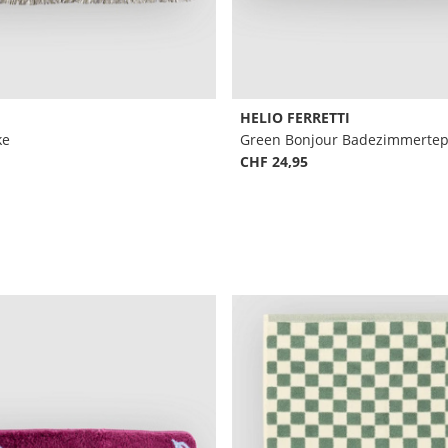
HELIO FERRETTI
ke
Green Bonjour Badezimmertep
CHF 24,95