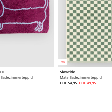
-9%
TTI
Slowtide
l Badezimmerteppich
Mate Badezimmerteppich
CHF 54,95
CHF 49,95