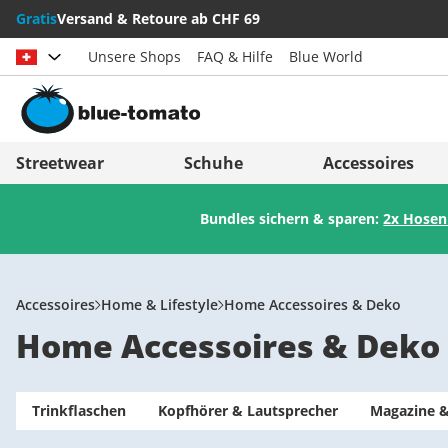
Gratis
Versand & Retoure ab CHF 69
Unsere Shops
FAQ & Hilfe
Blue World
Land auswählen
Deutschland
Nederland
Streetwear
Schuhe
Accessoires
Österreich
Italia (Italiano)
Bundles sichern & sparen:
2x Hosen
Schweiz (Deutsch)
Italien (Deutsch)
Suisse (Français)
España
Svizzera (Italiano)
Suomi
Accessoires
Home & Lifestyle
Home Accessoires & Deko
Home Accessoires & Deko
France
United Kingdom
Trinkflaschen
Kopfhörer & Lautsprecher
Magazine &