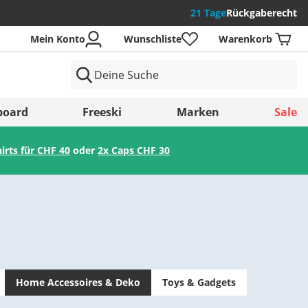
21 Tage
Rückgaberecht
Mein Konto
Wunschliste
Warenkorb
der
board
Freeski
Marken
Sale
hirts für CHF 40
oder
2x Caps CHF 30
Speichern
Home Accessoires & Deko
Toys & Gadgets