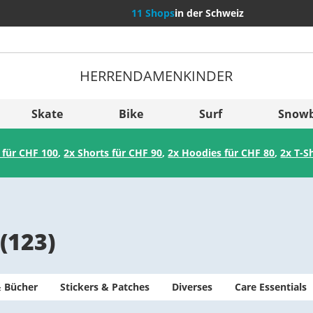
11 Shops
in der Schweiz
HERREN
DAMEN
KINDER
Weitere Län
Sverige
Skate
Bike
Surf
Snow
Slovenija
 für CHF 100
,
2x Shorts für CHF 90
,
2x Hoodies für CHF 80
,
2x T-S
België (Nederlands)
Belgique (Français)
Danmark
(
123
)
Norge
 Bücher
Stickers & Patches
Diverses
Care Essentials