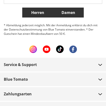
Weitere Länder
Herren
Damen
* Abmeldung jederzeit möglich. Mit der Anmeldung erklärst du dich mit
der Datenschutzbestimmung von Blue Tomato einverstanden. * Der
Gutschein hat einen Mindestkaufwert von 50 €.
Service & Support
FAQ
Blue Tomato
Zahlung
Über uns
Versand
Zahlungsarten
Shops
Rücksendungen