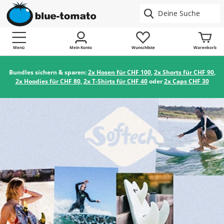
Menü
Mein Konto
Wunschliste
Warenkorb
Bundles sichern & sparen:
2x Hosen für CHF 100
,
2x Shorts für CHF 90
,
2x Hoodies für CHF 80
,
2x T-Shirts für CHF 40
oder
2x Caps CHF 30