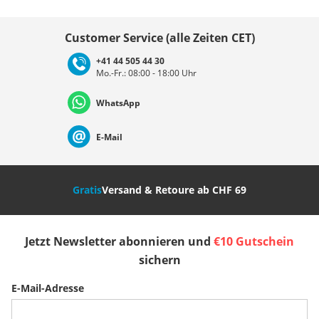
Land auswählen
Customer Service (alle Zeiten CET)
+41 44 505 44 30
Mo.-Fr.: 08:00 - 18:00 Uhr
Deutschland
Österreich
Schweiz (Deutsch)
WhatsApp
Suisse (Français)
Svizzera (Italiano)
France
E-Mail
Nederland
Italia (Italiano)
Italien (Deutsch)
Gratis
Versand & Retoure ab CHF 69
España
Suomi
United Kingdom
Jetzt Newsletter abonnieren und
€10 Gutschein
Sverige
Slovenija
België (Nederlands)
sichern
E-Mail-Adresse
Belgique (Français)
Danmark
Norge