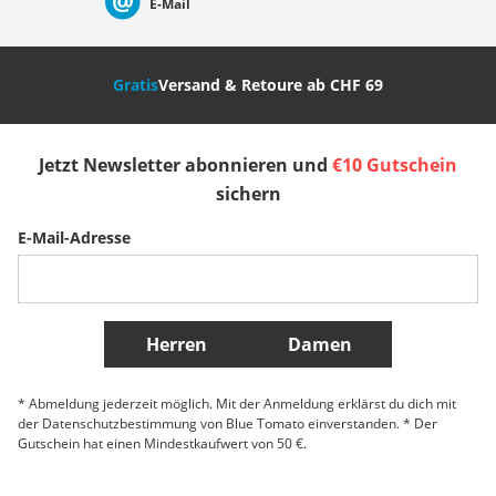
E-Mail
Nederland
Italia (Italiano)
Italien (Deutsch)
Gratis
Versand & Retoure ab CHF 69
España
Suomi
United Kingdom
Jetzt Newsletter abonnieren und
€10 Gutschein
Sverige
Slovenija
België (Nederlands)
sichern
E-Mail-Adresse
Belgique (Français)
Danmark
Norge
Weitere Länder
Herren
Damen
* Abmeldung jederzeit möglich. Mit der Anmeldung erklärst du dich mit
der Datenschutzbestimmung von Blue Tomato einverstanden. * Der
Gutschein hat einen Mindestkaufwert von 50 €.