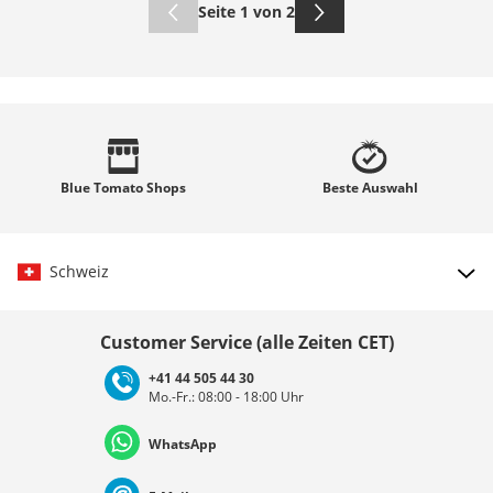
Seite 1 von 2
Blue Tomato
Shops
Beste
Auswahl
Schweiz
Land auswählen
Customer Service (alle Zeiten CET)
+41 44 505 44 30
Mo.-Fr.: 08:00 - 18:00 Uhr
Deutschland
Österreich
Schweiz (Deutsch)
WhatsApp
Suisse (Français)
Svizzera (Italiano)
France