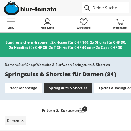
Menü
Mein Konto
Wunschliste
Warenkorb
Bundles sichern & sparen:
2x Hosen für CHF 100
,
2x Shorts für CHF 90
,
2x Hoodies für CHF 80
,
2x T-Shirts für CHF 40
oder
2x Caps CHF 30
Damen
Surf Shop
Wetsuits & Surfwear
Springsuits & Shorties
Springsuits & Shorties für Damen
(
84
)
Neoprenanzüge
Springsuits & Shorties
Lycras & Rashgua
1
Filtern & Sortieren
Damen