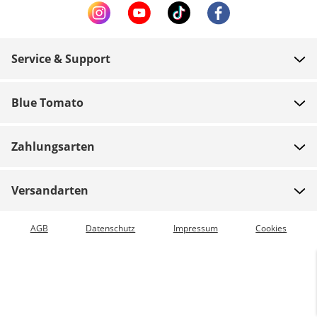
Service & Support
FAQ
Blue Tomato
Zahlung
Über uns
Versand
Zahlungsarten
Shops
Rücksendungen
Jobs
Gutscheine
Versandarten
Teamrider
Bestellung verfolgen
Expressversand möglich
AGB
Datenschutz
Impressum
Cookies
Blue World
Vorkasse
Presse
Zumiez