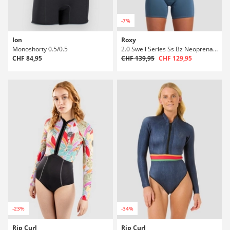
-7%
Ion
Roxy
Monoshorty 0.5/0.5
2.0 Swell Series Ss Bz Neoprenanzug
CHF 84,95
CHF 139,95
CHF 129,95
-23%
-34%
Rip Curl
Rip Curl