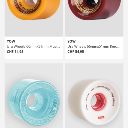
YOW
YOW
Ura Wheels 66mmx51mm Mustard Shr 80A Wheels
Ura Wheels 66mmx51mm Ketchup Shr 82A Wheels
CHF 54,95
CHF 54,95