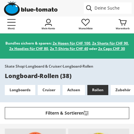
Menü
Mein Konto
Wunschliste
Warenkorb
Bundles sichern & sparen:
2x Hosen für CHF 100
,
2x Shorts für CHF 90
,
2x Hoodies für CHF 80
,
2x T-Shirts für CHF 40
oder
2x Caps CHF 30
Skate Shop
Longboard & Cruiser
Longboard-Rollen
Longboard-Rollen
(
38
)
Longboards
Cruiser
Achsen
Rollen
Zubehör
Filtern & Sortieren