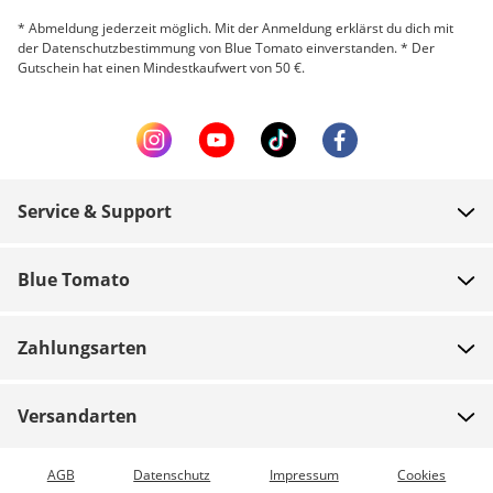
* Abmeldung jederzeit möglich. Mit der Anmeldung erklärst du dich mit
der Datenschutzbestimmung von Blue Tomato einverstanden. * Der
Gutschein hat einen Mindestkaufwert von 50 €.
Service & Support
FAQ
Blue Tomato
Zahlung
Über uns
Versand
Zahlungsarten
Shops
Rücksendungen
Jobs
Gutscheine
Versandarten
Teamrider
Bestellung verfolgen
Expressversand möglich
AGB
Datenschutz
Impressum
Cookies
Blue World