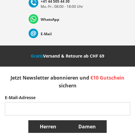
+41 44 505 44 30
Mo.-Fr.: 08:00 - 18:00 Uhr
Deutschland
Österreich
Schweiz (Deutsch)
WhatsApp
Suisse (Français)
Svizzera (Italiano)
France
E-Mail
Nederland
Italia (Italiano)
Italien (Deutsch)
Gratis
Versand & Retoure ab CHF 69
España
Suomi
United Kingdom
Jetzt Newsletter abonnieren und
€10 Gutschein
Sverige
Slovenija
België (Nederlands)
sichern
E-Mail-Adresse
Belgique (Français)
Danmark
Norge
Weitere Länder
Herren
Damen