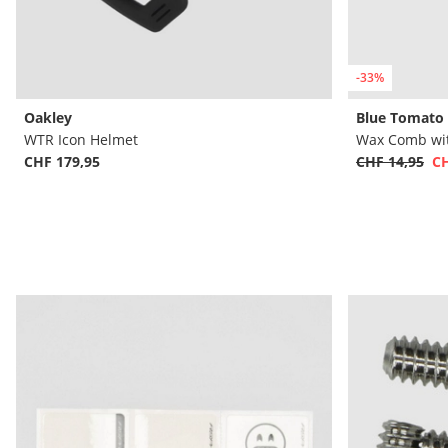
-33%
Oakley
Blue Tomato
WTR Icon Helmet
Wax Comb wi
CHF 179,95
CHF 14,95
CH