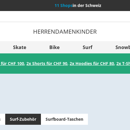
11 Shops
in der Schweiz
HERREN
DAMEN
KINDER
Weitere Län
Sverige
Skate
Bike
Surf
Snow
Slovenija
 für CHF 100
,
2x Shorts für CHF 90
,
2x Hoodies für CHF 80
,
2x T-S
België (Nederlands)
Belgique (Français)
Danmark
Norge
s
Surf-Zubehör
Surfboard-Taschen