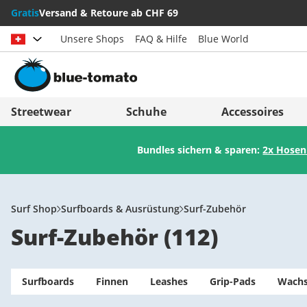
Gratis
Versand & Retoure ab CHF 69
Unsere Shops
FAQ & Hilfe
Blue World
Land auswählen
Deutschland
Nederland
Streetwear
Schuhe
Accessoires
Österreich
Italia (Italiano)
Bundles sichern & sparen:
2x Hosen
Schweiz (Deutsch)
Italien (Deutsch)
Suisse (Français)
España
Svizzera (Italiano)
Suomi
Surf Shop
Surfboards & Ausrüstung
Surf-Zubehör
Surf-Zubehör
(
112
)
France
United Kingdom
Surfboards
Finnen
Leashes
Grip-Pads
Wach