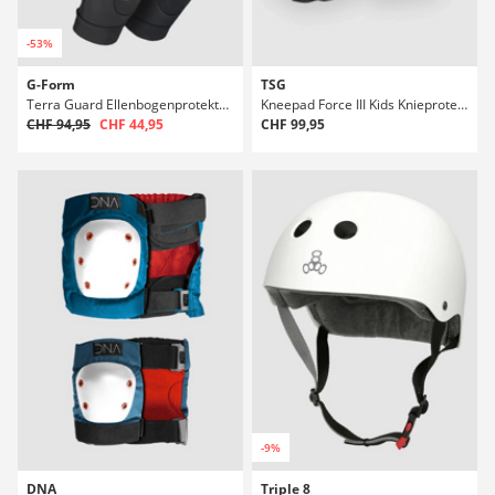
-53%
G-Form
TSG
Terra Guard Ellenbogenprotektoren
Kneepad Force III Kids Knieprotektoren
CHF 94,95
CHF 44,95
CHF 99,95
-9%
DNA
Triple 8