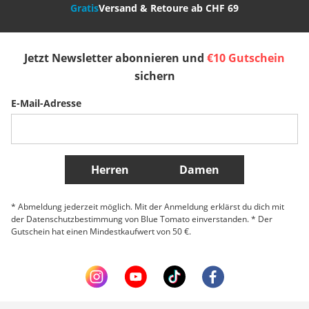
Gratis
Versand & Retoure ab CHF 69
España
Suomi
United Kingdom
Jetzt Newsletter abonnieren und
€10 Gutschein
Sverige
Slovenija
België (Nederlands)
sichern
E-Mail-Adresse
Belgique (Français)
Danmark
Norge
Weitere Länder
Herren
Damen
* Abmeldung jederzeit möglich. Mit der Anmeldung erklärst du dich mit
der Datenschutzbestimmung von Blue Tomato einverstanden. * Der
Gutschein hat einen Mindestkaufwert von 50 €.