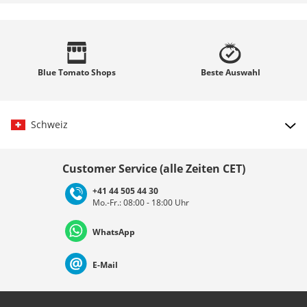
Blue Tomato
Shops
Beste
Auswahl
Schweiz
Land auswählen
Customer Service (alle Zeiten CET)
+41 44 505 44 30
Mo.-Fr.: 08:00 - 18:00 Uhr
Deutschland
Österreich
Schweiz (Deutsch)
WhatsApp
Suisse (Français)
Svizzera (Italiano)
France
E-Mail
Nederland
Italia (Italiano)
Italien (Deutsch)