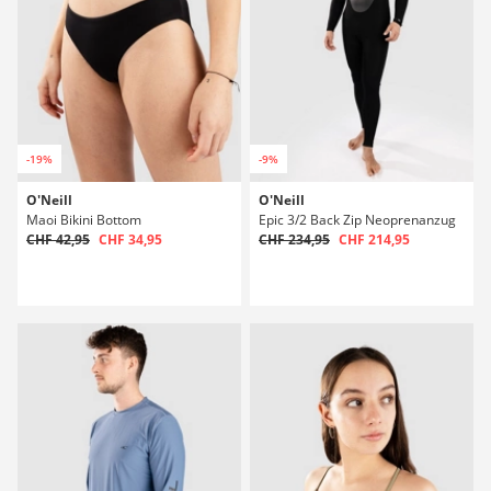
-19%
-9%
O'Neill
O'Neill
Maoi Bikini Bottom
Epic 3/2 Back Zip Neoprenanzug
CHF 42,95
CHF 34,95
CHF 234,95
CHF 214,95