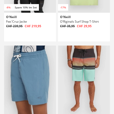
-8%
Spare 10% Im Set
-17%
O'Neill
O'Neill
Fwc'Cruz Jacke
O'Riginals Surf Shop T-Shirt
CHF 239,95
CHF 219,95
CHF 35,95
CHF 29,95