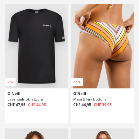
-6%
-11%
O'Neill
O'Neill
Essentials Skin Lycra
Maoi Bikini Bottom
CHF 47,95
CHF 44,95
CHF 44,95
CHF 39,95