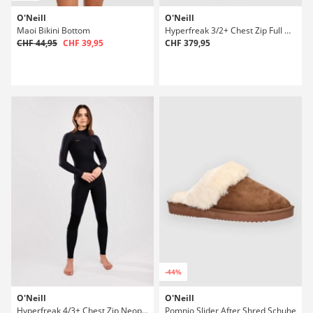
O'Neill
O'Neill
Maoi Bikini Bottom
Hyperfreak 3/2+ Chest Zip Full Neoprenanzug
CHF 44,95
CHF 39,95
CHF 379,95
-44%
O'Neill
O'Neill
Hyperfreak 4/3+ Chest Zip Neoprenanzug
Pomnio Slider After Shred Schuhe