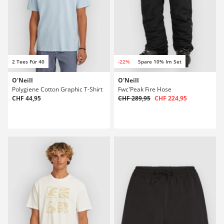
2 Tees Für 40
-22%
Spare 10% Im Set
O'Neill
O'Neill
Polygiene Cotton Graphic T-Shirt
Fwc'Peak Fire Hose
CHF 44,95
CHF 289,95
CHF 224,95