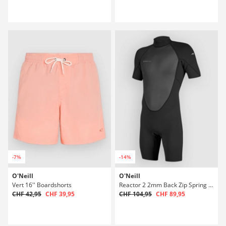
-7%
-14%
O'Neill
O'Neill
Vert 16'' Boardshorts
Reactor 2 2mm Back Zip Spring Neoprenanzug
CHF 42,95
CHF 39,95
CHF 104,95
CHF 89,95