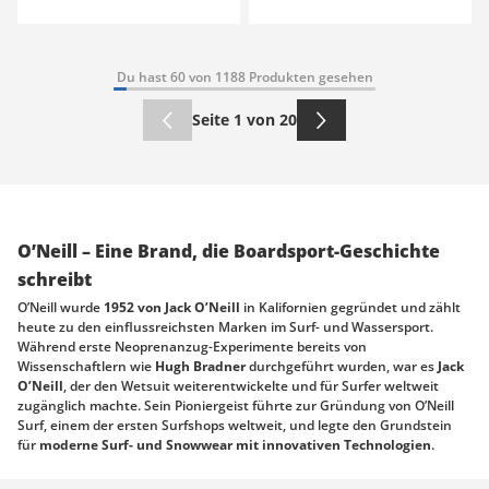
Du hast 60 von 1188 Produkten gesehen
Seite 1 von 20
O’Neill – Eine Brand, die Boardsport-Geschichte
schreibt
O’Neill wurde
1952 von Jack O’Neill
in Kalifornien gegründet und zählt
heute zu den einflussreichsten Marken im Surf- und Wassersport.
Während erste Neoprenanzug-Experimente bereits von
Wissenschaftlern wie
Hugh Bradner
durchgeführt wurden, war es
Jack
O’Neill
, der den Wetsuit weiterentwickelte und für Surfer weltweit
zugänglich machte. Sein Pioniergeist führte zur Gründung von O’Neill
Surf, einem der ersten Surfshops weltweit, und legte den Grundstein
für
moderne Surf- und Snowwear mit innovativen Technologien
.
O’Neill Surfwear – Performance für jede Welle