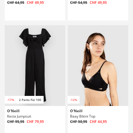
CHF 64,95
CHF 49,95
CHF 54,95
CHF 49,95
-17%
2 Pants Für 100
-12%
O'Neill
O'Neill
Kesia Jumpsuit
Baay Bikini Top
CHF 95,95
CHF 79,95
CHF 50,95
CHF 44,95