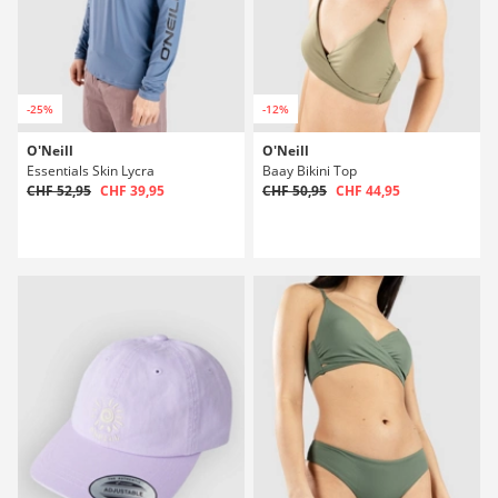
-25%
-12%
O'Neill
O'Neill
Essentials Skin Lycra
Baay Bikini Top
CHF 52,95
CHF 39,95
CHF 50,95
CHF 44,95