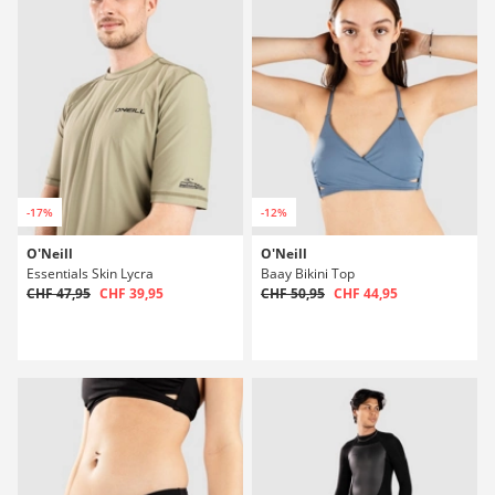
-17%
-12%
O'Neill
O'Neill
Essentials Skin Lycra
Baay Bikini Top
CHF 47,95
CHF 39,95
CHF 50,95
CHF 44,95