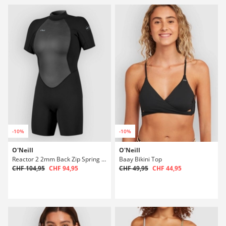
-10%
-10%
O'Neill
O'Neill
Reactor 2 2mm Back Zip Spring Neoprenanzug
Baay Bikini Top
CHF 104,95
CHF 94,95
CHF 49,95
CHF 44,95