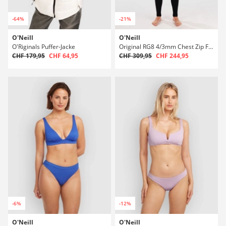
-64%
-21%
O'Neill
O'Neill
O'Riginals Puffer-Jacke
Original RG8 4/3mm Chest Zip Full Neoprenanzug
CHF 179,95
CHF 64,95
CHF 309,95
CHF 244,95
-6%
-12%
O'Neill
O'Neill