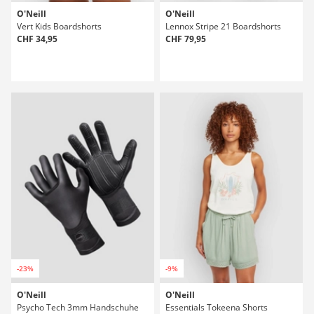
O'Neill
O'Neill
Vert Kids Boardshorts
Lennox Stripe 21 Boardshorts
CHF 34,95
CHF 79,95
-23%
-9%
O'Neill
O'Neill
Psycho Tech 3mm Handschuhe
Essentials Tokeena Shorts