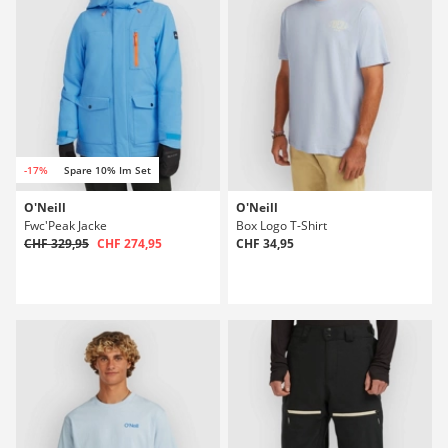
-17%
Spare 10% Im Set
O'Neill
O'Neill
Fwc'Peak Jacke
Box Logo T-Shirt
CHF 329,95
CHF 274,95
CHF 34,95