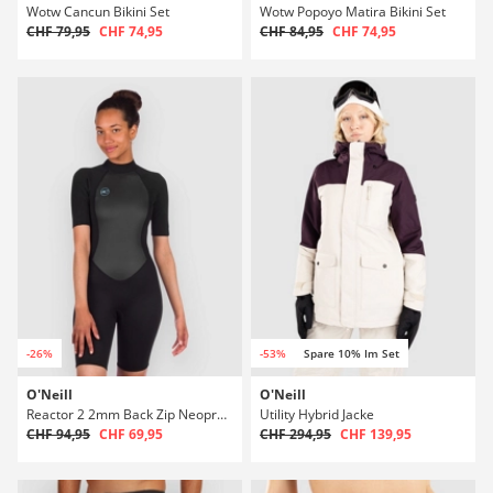
Wotw Cancun Bikini Set
Wotw Popoyo Matira Bikini Set
CHF 79,95
CHF 74,95
CHF 84,95
CHF 74,95
-26%
-53%
Spare 10% Im Set
O'Neill
O'Neill
Reactor 2 2mm Back Zip Neoprenanzug
Utility Hybrid Jacke
CHF 94,95
CHF 69,95
CHF 294,95
CHF 139,95