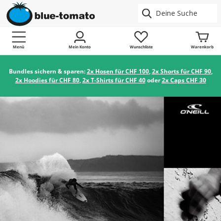
Menü
Mein Konto
Wunschliste
Warenkorb
Bundles sichern & sparen:
2x Hosen für CHF 100
,
2x Shorts für CHF 90
,
2x Hoodies für CHF 80
,
2x T-Shirts für CHF 40
oder
2x Caps CHF 30