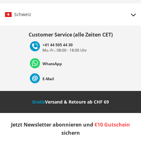
Schweiz
Land auswählen
Customer Service (alle Zeiten CET)
+41 44 505 44 30
Mo.-Fr.: 08:00 - 18:00 Uhr
Deutschland
Österreich
Schweiz (Deutsch)
WhatsApp
Suisse (Français)
Svizzera (Italiano)
France
E-Mail
Nederland
Italia (Italiano)
Italien (Deutsch)
Gratis
Versand & Retoure ab CHF 69
España
Suomi
United Kingdom
Jetzt Newsletter abonnieren und
€10 Gutschein
Sverige
Slovenija
België (Nederlands)
sichern