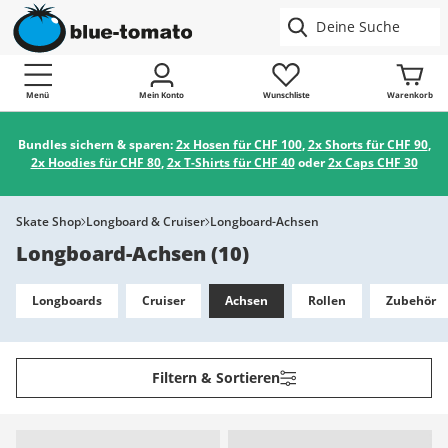
Menü
Mein Konto
Wunschliste
Warenkorb
Bundles sichern & sparen:
2x Hosen für CHF 100
,
2x Shorts für CHF 90
,
2x Hoodies für CHF 80
,
2x T-Shirts für CHF 40
oder
2x Caps CHF 30
Skate Shop
Longboard & Cruiser
Longboard-Achsen
Longboard-Achsen
(
10
)
Longboards
Cruiser
Achsen
Rollen
Zubehör
Filtern & Sortieren