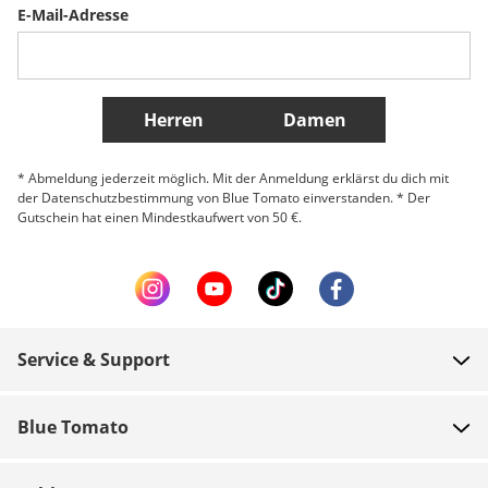
E-Mail-Adresse
Belgique (Français)
Danmark
Norge
Weitere Länder
Herren
Damen
* Abmeldung jederzeit möglich. Mit der Anmeldung erklärst du dich mit
der Datenschutzbestimmung von Blue Tomato einverstanden. * Der
Gutschein hat einen Mindestkaufwert von 50 €.
Service & Support
FAQ
Blue Tomato
Zahlung
Über uns
Versand