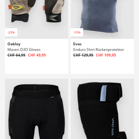
-23%
-15%
Oakley
Evoc
Maven D3O Gloves
Enduro Shirt Rückenprotektor
CHF 64,95
CHF 49,95
CHF 129,95
CHF 109,95