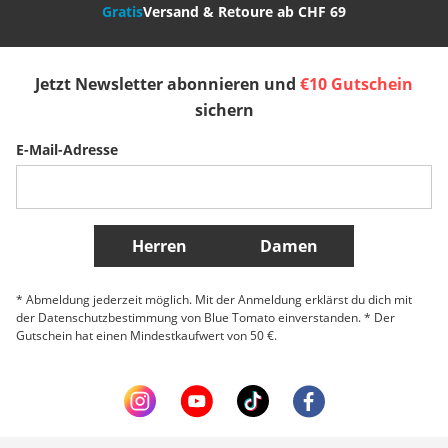
Gratis
Versand & Retoure ab CHF 69
España
Suomi
United Kingdom
Jetzt Newsletter abonnieren und
€10 Gutschein
Sverige
Slovenija
België (Nederlands)
sichern
E-Mail-Adresse
Belgique (Français)
Danmark
Norge
Weitere Länder
Herren
Damen
* Abmeldung jederzeit möglich. Mit der Anmeldung erklärst du dich mit
der Datenschutzbestimmung von Blue Tomato einverstanden. * Der
Gutschein hat einen Mindestkaufwert von 50 €.