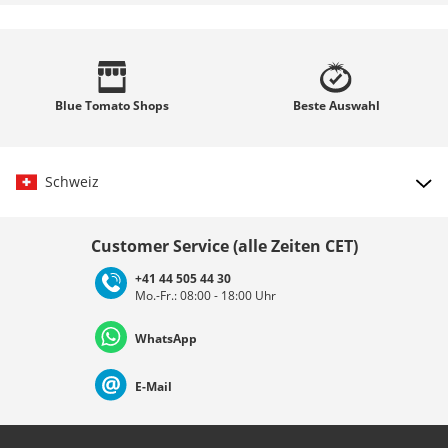
Blue Tomato
Shops
Beste
Auswahl
Schweiz
Land auswählen
Customer Service (alle Zeiten CET)
+41 44 505 44 30
Mo.-Fr.: 08:00 - 18:00 Uhr
Deutschland
Österreich
Schweiz (Deutsch)
WhatsApp
Suisse (Français)
Svizzera (Italiano)
France
E-Mail
Nederland
Italia (Italiano)
Italien (Deutsch)