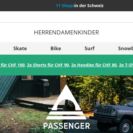
11 Shops
in der Schweiz
HERREN
DAMEN
KINDER
Weitere Län
Sverige
Skate
Bike
Surf
Snow
Slovenija
 für CHF 100
,
2x Shorts für CHF 90
,
2x Hoodies für CHF 80
,
2x T-S
België (Nederlands)
Belgique (Français)
Danmark
Norge