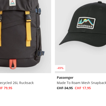
-49%
Passenger
ecycled 26L Rucksack
Made To Roam Mesh Snapback
F 79,95
CHF 34,95
CHF 17,95