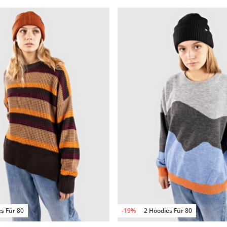
s Für 80
-19%
2 Hoodies Für 80