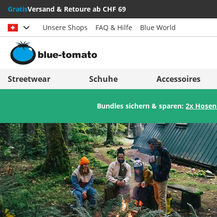
Gratis
Versand & Retoure ab CHF 69
Unsere Shops
FAQ & Hilfe
Blue World
Land auswählen
Deutschland
Nederland
Streetwear
Schuhe
Accessoires
Österreich
Italia (Italiano)
Bundles sichern & sparen:
2x Hosen
Schweiz (Deutsch)
Italien (Deutsch)
Suisse (Français)
España
Svizzera (Italiano)
Suomi
France
United Kingdom