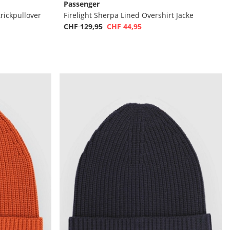
Passenger
trickpullover
Firelight Sherpa Lined Overshirt Jacke
CHF 129,95
CHF 44,95