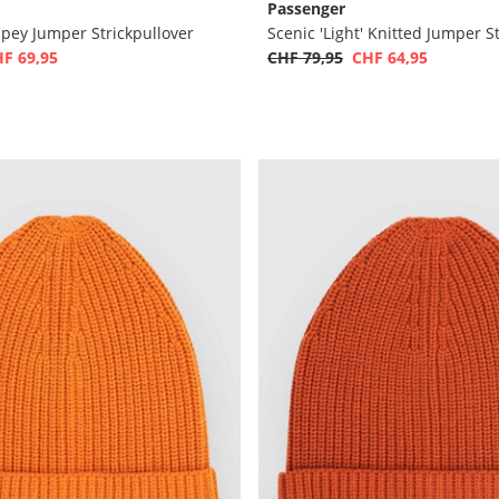
Passenger
ripey Jumper Strickpullover
Scenic 'Light' Knitted Jumper S
F 69,95
CHF 79,95
CHF 64,95