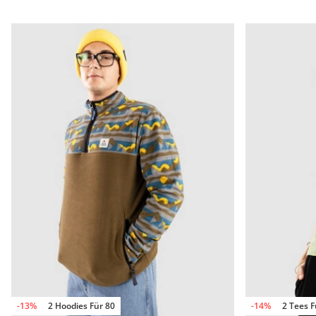
-13%
2 Hoodies Für 80
-14%
2 Tees F