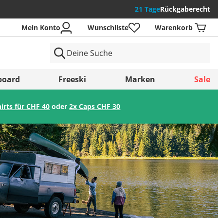
21 Tage
Rückgaberecht
Mein Konto
Wunschliste
Warenkorb
der
board
Freeski
Marken
Sale
hirts für CHF 40
oder
2x Caps CHF 30
Speichern