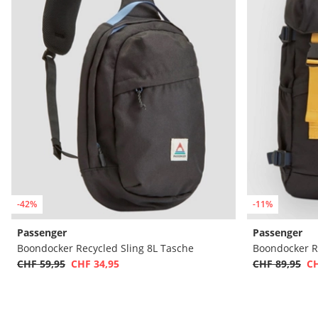
-42%
-11%
Passenger
Passenger
Boondocker Recycled Sling 8L Tasche
Boondocker R
CHF 59,95
CHF 34,95
CHF 89,95
CH