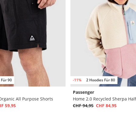
 Für 90
-11%
2 Hoodies Für 80
Passenger
 Organic All Purpose Shorts
F 59,95
CHF 94,95
CHF 84,95