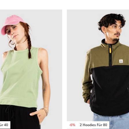
ür 40
-6%
2 Hoodies Für 80