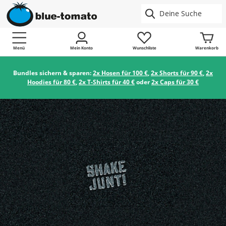
Menü
Mein Konto
Wunschliste
Warenkorb
Bundles sichern & sparen:
2x Hosen für 100 €
,
2x Shorts für 90 €
,
2x
Hoodies für 80 €
,
2x T-Shirts für 40 €
oder
2x Caps für 30 €