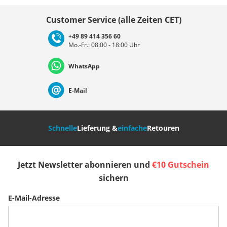
Land auswählen
Customer Service (alle Zeiten CET)
+49 89 414 356 60
Mo.-Fr.: 08:00 - 18:00 Uhr
Deutschland
Österreich
Schweiz (Deutsch)
WhatsApp
Suisse (Français)
Svizzera (Italiano)
France
E-Mail
Nederland
Italia (Italiano)
Italien (Deutsch)
Schnelle
Lieferung &
einfache
Retouren
España
Suomi
United Kingdom
Jetzt Newsletter abonnieren und
€10 Gutschein
Sverige
Slovenija
België (Nederlands)
sichern
E-Mail-Adresse
Belgique (Français)
Danmark
Norge