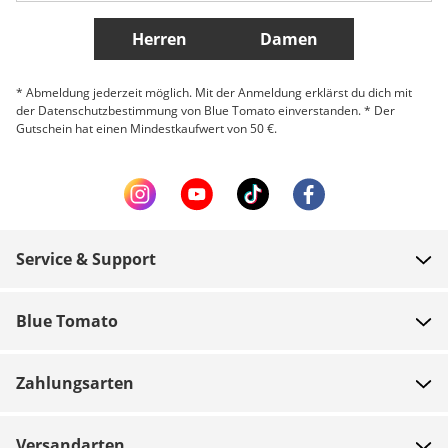
Weitere Länder
Herren
Damen
* Abmeldung jederzeit möglich. Mit der Anmeldung erklärst du dich mit
der Datenschutzbestimmung von Blue Tomato einverstanden. * Der
Gutschein hat einen Mindestkaufwert von 50 €.
Service & Support
FAQ
Blue Tomato
Zahlung
Über uns
Versand
Zahlungsarten
Shops
Rücksendungen
Jobs
Gutscheine
Versandarten