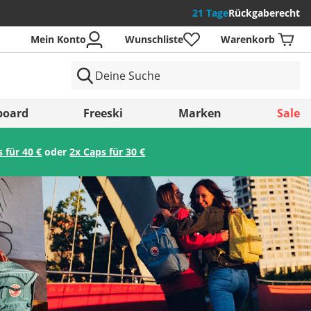
21 Tage
Rückgaberecht
Mein Konto
Wunschliste
Warenkorb
der
board
Freeski
Marken
Sale
s für 40 €
oder
2x Caps für 30 €
Speichern