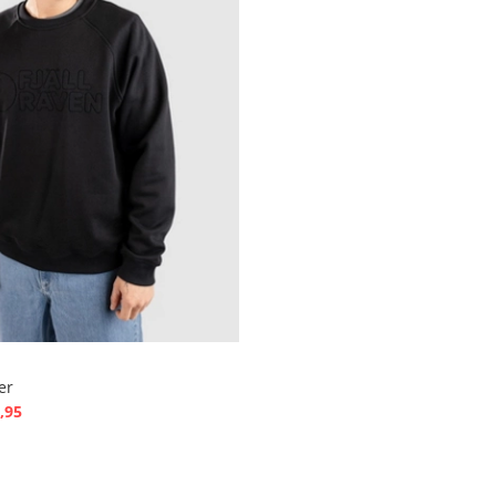
er
,95