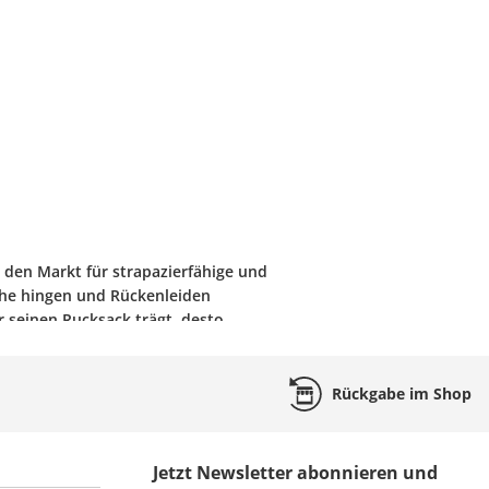
 den Markt für strapazierfähige und
öhe hingen und Rückenleiden
r seinen Rucksack trägt, desto
men aus Holz, nähte einen Sack aus
in des Unternehmens und Urahne des
n unvorstellbar. Die skandinavische
Rückgabe
im Shop
gen. Nur hochwertige Materialen
oor-Fanatiker weltweit möchten die
 Marke ist der Polarfuchs. Alle
Jetzt Newsletter abonnieren und