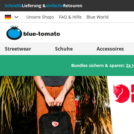
Schnelle
Lieferung &
einfache
Retouren
Unsere Shops
FAQ & Hilfe
Blue World
Land auswählen
Deutschland
Nederland
Streetwear
Schuhe
Accessoires
Österreich
Italia (Italiano)
Bundles sichern & sparen:
2x 
Schweiz (Deutsch)
Italien (Deutsch)
Suisse (Français)
España
Svizzera (Italiano)
Suomi
France
United Kingdom