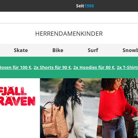
Seit
1988
HERREN
DAMEN
KINDER
Weitere Län
Sverige
Skate
Bike
Surf
Snow
Slovenija
Hosen für 100 €
,
2x Shorts für 90 €
,
2x Hoodies für 80 €
,
2x T-Shirt
België (Nederlands)
Belgique (Français)
Danmark
Norge