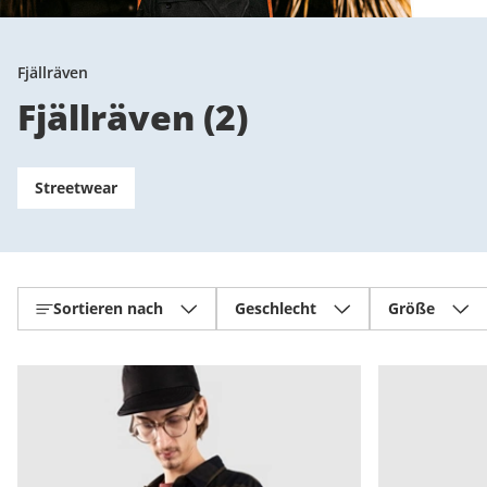
Fjällräven
Fjällräven
(
2
)
Streetwear
Sortieren nach
Geschlecht
Größe