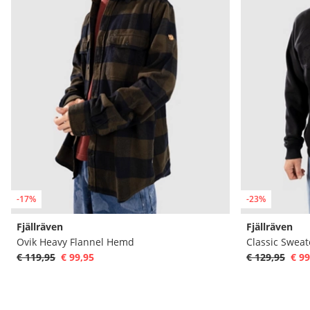
-17%
-23%
Fjällräven
Fjällräven
Ovik Heavy Flannel Hemd
Classic Sweat
€ 119,95
€ 99,95
€ 129,95
€ 99