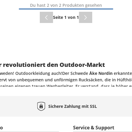
Du hast 2 von 2 Produkten gesehen
Seite 1 von 1
ger revolutioniert den Outdoor-Markt
chweden! Outdoorkleidung auch!Der Schwede
Åke Nordin
erkannte
enervt von unbequemen und unförmigen Rucksäcken, die in Hüfth
seinen eigenen treuen Wegbegleiter. Er verstand, dass je höher e
m kleinen Schuppen neben dem Elternhaus zimmerte er einen Rah
emen an die Konstruktion. Der Rucksackrahmen ist der Grundste
ihn heute kennen. Seit 1960 ist der Outdoorbereich ohne Fjällräve
Sichere Zahlung mit
SSL
stungen, um den Mensch so nah wie möglich an die Natur zu brin
vativen Funktionsprodukte für Damen und Herren verwendet. Outd
reetwear der schwedischen Brand nicht mehr missen. Das Logo der
to
Service & Support
piration aus der Natur und entsprechen ihren Ansprüchen.