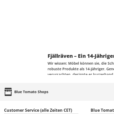
Fjällräven – Ein 14-Jähri
Wir wissen: Möbel können sie, die S
robuste Produkte als 14-Jähriger. G
verursachten, designte er kurzerhand 
angenehmer das Tragegefühl. In eine
Baumwolle an und befestigte Lederri
legendären
Fjällräven Kanken
wie wir 
Blue Tomato
Shops
Marke erweitert seine Outdoor-Ausrü
werden für die Herstellung der inno
Rucksäcke, Accessoires, Snow- und St
Customer Service (alle Zeiten CET)
Blue Toma
Fjällräven Designs
holen sich ihre Ins