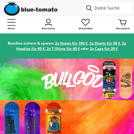
Menü
Mein Konto
Wunschliste
Warenkorb
Bundles sichern & sparen:
2x Hosen für 100 €
,
2x Shorts für 90 €
,
2x
Hoodies für 80 €
,
2x T-Shirts für 40 €
oder
2x Caps für 30 €