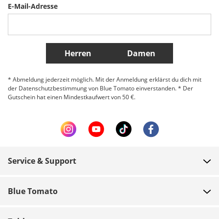
E-Mail-Adresse
Belgique (Français)
Danmark
Norge
Weitere Länder
Herren
Damen
* Abmeldung jederzeit möglich. Mit der Anmeldung erklärst du dich mit
der Datenschutzbestimmung von Blue Tomato einverstanden. * Der
Gutschein hat einen Mindestkaufwert von 50 €.
Service & Support
FAQ
Blue Tomato
Zahlung
Über uns
Versand