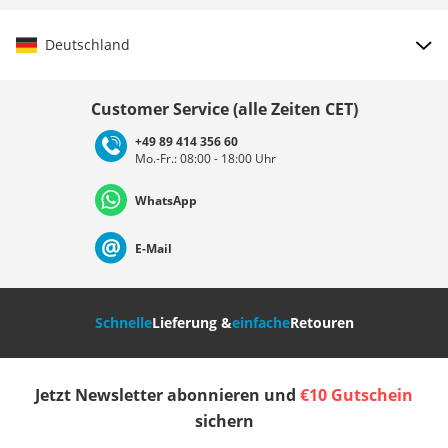
Deutschland
Land auswählen
Customer Service (alle Zeiten CET)
+49 89 414 356 60
Mo.-Fr.: 08:00 - 18:00 Uhr
Deutschland
Österreich
Schweiz (Deutsch)
WhatsApp
Suisse (Français)
Svizzera (Italiano)
France
E-Mail
Nederland
Italia (Italiano)
Italien (Deutsch)
Schnelle
Lieferung &
einfache
Retouren
España
Suomi
United Kingdom
Jetzt Newsletter abonnieren und
€10 Gutschein
Sverige
Slovenija
België (Nederlands)
sichern