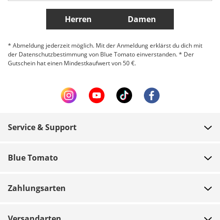
Weitere Länder
Herren
Damen
* Abmeldung jederzeit möglich. Mit der Anmeldung erklärst du dich mit
der Datenschutzbestimmung von Blue Tomato einverstanden. * Der
Gutschein hat einen Mindestkaufwert von 50 €.
Service & Support
FAQ
Blue Tomato
Zahlung
Über uns
Versand
Zahlungsarten
Shops
Rücksendungen
Jobs
Gutscheine
Versandarten