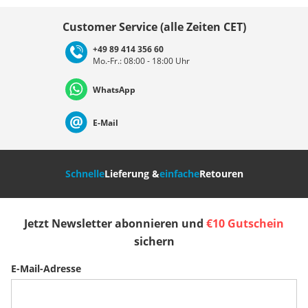
Land auswählen
Customer Service (alle Zeiten CET)
+49 89 414 356 60
Mo.-Fr.: 08:00 - 18:00 Uhr
Deutschland
Österreich
Schweiz (Deutsch)
WhatsApp
Suisse (Français)
Svizzera (Italiano)
France
E-Mail
Nederland
Italia (Italiano)
Italien (Deutsch)
Schnelle
Lieferung &
einfache
Retouren
España
Suomi
United Kingdom
Jetzt Newsletter abonnieren und
€10 Gutschein
Sverige
Slovenija
België (Nederlands)
sichern
E-Mail-Adresse
Belgique (Français)
Danmark
Norge