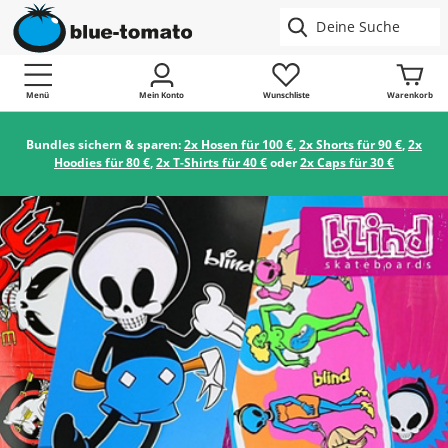
Menü
Mein Konto
Wunschliste
Warenkorb
Bundles sichern & sparen:
2x Hosen für 100 €
,
2x Shorts für 90 €
,
2x
Hoodies für 80 €
,
2x T-Shirts für 40 €
oder
2x Caps für 30 €