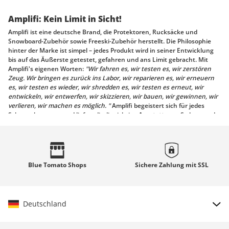
Amplifi: Kein Limit in Sicht!
Amplifi ist eine deutsche Brand, die Protektoren, Rucksäcke und
Snowboard-Zubehör sowie Freeski-Zubehör herstellt. Die Philosophie
hinter der Marke ist simpel – jedes Produkt wird in seiner Entwicklung
bis auf das Äußerste getestet, gefahren und ans Limit gebracht. Mit
Amplifi's eigenen Worten:
"Wir fahren es, wir testen es, wir zerstören
Zeug. Wir bringen es zurück ins Labor, wir reparieren es, wir erneuern
es, wir testen es wieder, wir shredden es, wir testen es erneut, wir
entwickeln, wir entwerfen, wir skizzieren, wir bauen, wir gewinnen, wir
verlieren, wir machen es möglich. "
Amplifi begeistert sich für jedes
Schneeabenteuer und liefert dir die richtige
Ausstattung
. So kannst du
den den Tag im Powder vom Anfang bis zum Ende genießen.
Qualitätsschutz – Designed in Deutschland
Amplifi hat ihren Sitz in den Allgäuer Alpen in Deutschland. Vom
Blue Tomato
Shops
Sichere Zahlung mit
SSL
Hauptquartier sind es fünf Minuten Fußweg zur Gondel in Obersdorf.
Das bedeutet, dass das Amplifi Team das neue Material direkt testen
und sofortiges Feedback an den Produktdesigner geben kann. Kurze
Wege, das Know-How und die Liebe zum Sport sind Gründe für das hohe
Qualitätsniveau. Unsere eigenen Blue Tomato Teamfahrer, Urška
Deutschland
Pribošič und Ana Rumiha, vertrauen Amplifi, wenn sie ihre Künste und
Tricks auf den Pisten zeigen.
Land auswählen