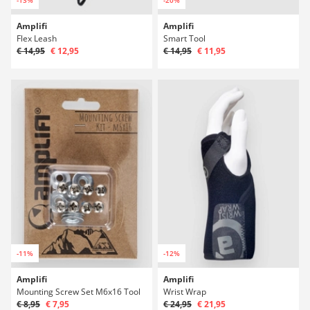
Amplifi
Amplifi
Flex Leash
Smart Tool
€ 14,95
€ 12,95
€ 14,95
€ 11,95
-11%
-12%
Amplifi
Amplifi
Mounting Screw Set M6x16 Tool
Wrist Wrap
€ 8,95
€ 7,95
€ 24,95
€ 21,95