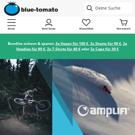
Menü
Mein Konto
Wunschliste
Warenkorb
Bundles sichern & sparen:
2x Hosen für 100 €
,
2x Shorts für 90 €
,
2x
Hoodies für 80 €
,
2x T-Shirts für 40 €
oder
2x Caps für 30 €