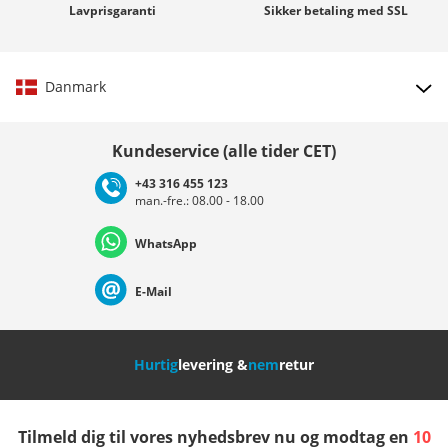
Lavprisgaranti
Sikker betaling med
SSL
Danmark
Vælg land
Kundeservice (alle tider CET)
+43 316 455 123
man.-fre.: 08.00 - 18.00
Deutschland
Österreich
Schweiz (Deutsch)
WhatsApp
Suisse (Français)
Svizzera (Italiano)
France
E-Mail
Nederland
Italia (Italiano)
Italien (Deutsch)
Hurtig
levering &
nem
retur
España
Suomi
United Kingdom
Tilmeld dig til vores nyhedsbrev nu og modtag en
10