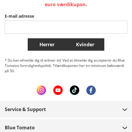
Sverige
Slovenija
België (Nederlands)
euro værdikupon
.
E-mail adresse
Belgique (Français)
Danmark
Norge
Flere lande
Herrer
Kvinder
* Du kan afmelde dig til enhver tid. Ved at tilmelde dig accepterer du Blue
Tomatos fortrolighedspolitik. *Værdikuponen har en minimum købsværdi
på 50.
Service & Support
FAQ
Blue Tomato