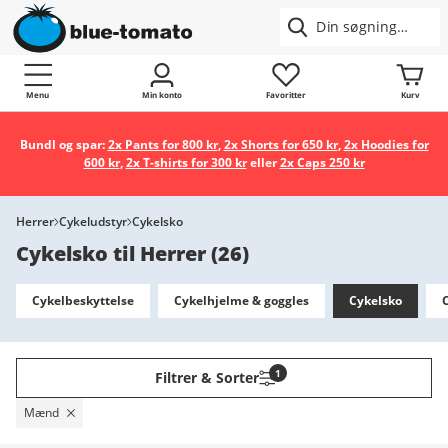
Menu
Min konto
Favoritter
Kurv
Bundl og spar:
2x Pants for 800 kr
,
2x Shorts for 650 kr
,
2x Hoodies for
600 kr
,
2x T-shirts for 300 kr
eller
2x Caps 250 kr
Herrer
Cykeludstyr
Cykelsko
Cykelsko til Herrer
(
26
)
Cykelbeskyttelse
Cykelhjelme & goggles
Cykelsko
1
Filtrer & Sorter
Mænd