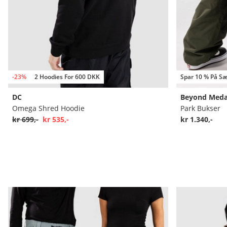
-23%
2 Hoodies For 600 DKK
Spar 10 % På Sæ
DC
Beyond Meda
Omega Shred Hoodie
Park Bukser
kr 699,-
kr 535,-
kr 1.340,-