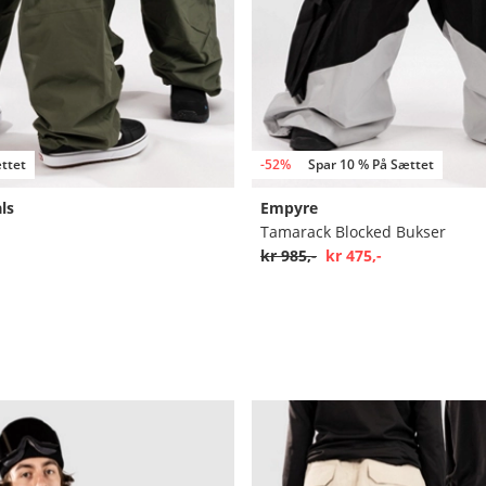
ttet
-52%
Spar 10 % På Sættet
ls
Empyre
Tamarack Blocked Bukser
kr 985,-
kr 475,-