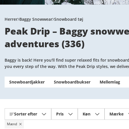
Herrer
Baggy Snowwear
Snowboard tøj
Peak Drip – Baggy snowwea
adventures
(
336
)
Baggy is back! Here you'll find super relaxed fits for snowbo
you every step of the way. With the Peak Drip styles, we deliv
Snowboardjakker
Snowboardbukser
Mellemlag
Sorter efter
Pris
Køn
Mærke
Mænd