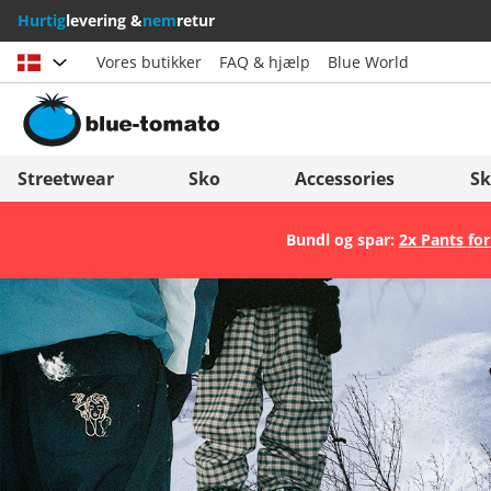
Hurtig
levering &
nem
retur
Vores butikker
FAQ & hjælp
Blue World
Vælg land
Deutschland
Nederland
Streetwear
Sko
Accessories
Sk
Österreich
Italia (Italiano)
Bundl og spar:
2x Pants for
Schweiz (Deutsch)
Italien (Deutsch)
Suisse (Français)
España
Svizzera (Italiano)
Suomi
France
United Kingdom