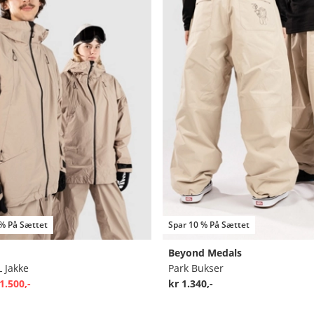
 % På Sættet
Spar 10 % På Sættet
Beyond Medals
L Jakke
Park Bukser
1.500,-
kr 1.340,-