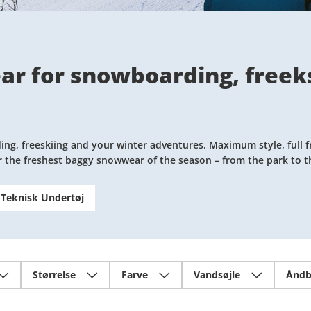
r for snowboarding, freek
arding, freeskiing and your winter adventures. Maximum style, fu
er the freshest baggy snowwear of the season – from the park to t
Teknisk Undertøj
Størrelse
Farve
Vandsøjle
Åndb