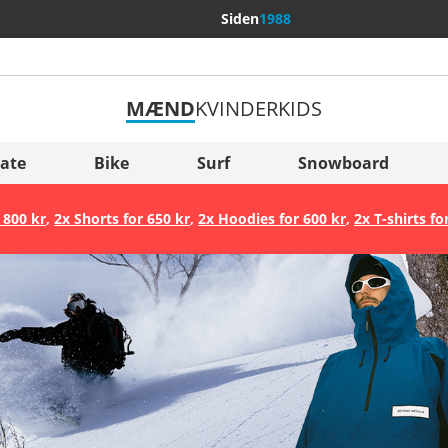
Siden
1988
MÆND
KVINDER
KIDS
Flere lande
Sverige
ate
Bike
Surf
Snowboard
Slovenija
 800 kr
,
2x Shorts for 650 kr
,
2x Hoodies for 600 kr
,
2x T-shirts fo
België (Nederlands)
Belgique (Français)
Danmark
Norge