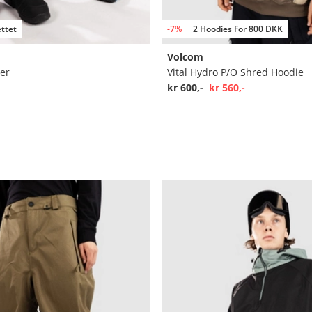
ttet
-7%
2 Hoodies For 800 DKK
Volcom
er
Vital Hydro P/O Shred Hoodie
kr 600,-
kr 560,-