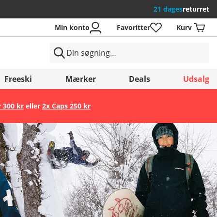
21 dages
returret
Min konto
Favoritter
Kurv
Freeski
Mærker
Deals
Udsalg
r 300 kr
eller
2x Caps 250 kr
Gem