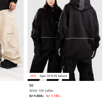
-36%
Spar 10 % På Sættet
DC
Wide 10K Jakke
kr 1.850,-
kr 1.185,-