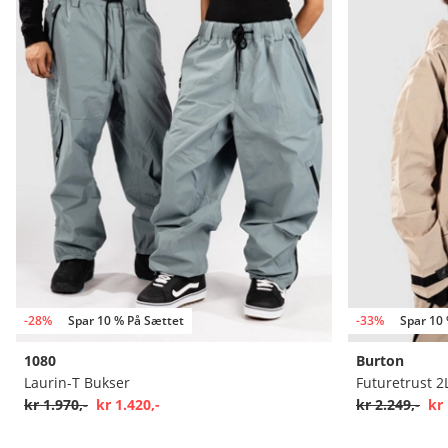
-28%
Spar 10 % På Sættet
-33%
Spar 10
1080
Burton
Laurin-T Bukser
Futuretrust 2
kr 1.970,-
kr 1.420,-
kr 2.249,-
kr 