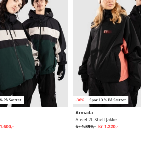
 % På Sættet
-36%
Spar 10 % På Sættet
Armada
Ansel 2L Shell Jakke
1.600,-
kr 1.899,-
kr 1.220,-