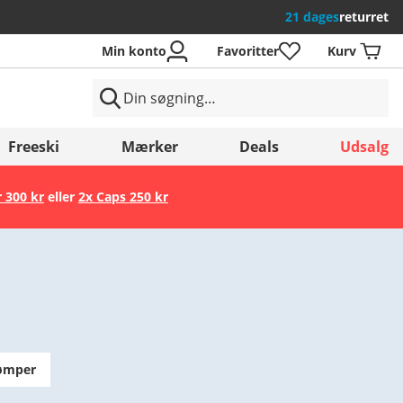
21 dages
returret
Min konto
Favoritter
Kurv
Freeski
Mærker
Deals
Udsalg
r 300 kr
eller
2x Caps 250 kr
Gem
rømper