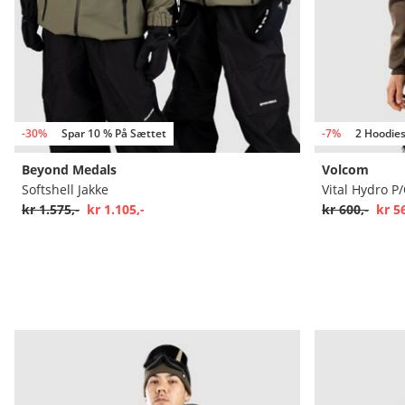
-30%
Spar 10 % På Sættet
-7%
2 Hoodie
Beyond Medals
Volcom
Softshell Jakke
Vital Hydro P
kr 1.575,-
kr 1.105,-
kr 600,-
kr 5