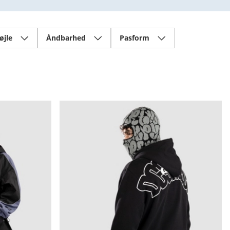
øjle
Åndbarhed
Pasform