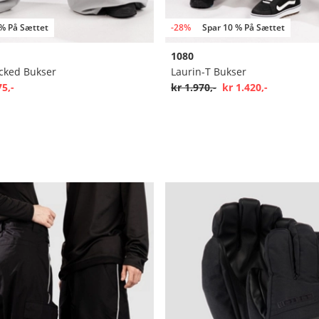
 % På Sættet
-28%
Spar 10 % På Sættet
1080
cked Bukser
Laurin-T Bukser
75,-
kr 1.970,-
kr 1.420,-