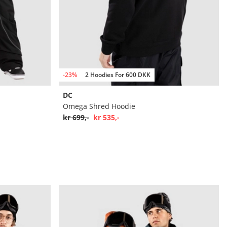
-23%
2 Hoodies For 600 DKK
DC
Omega Shred Hoodie
kr 699,-
kr 535,-