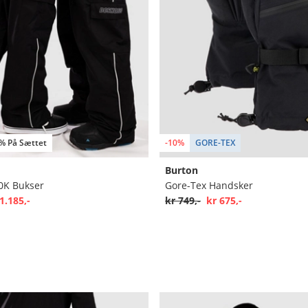
 % På Sættet
-10%
GORE-TEX
Burton
0K Bukser
Gore-Tex Handsker
1.185,-
kr 749,-
kr 675,-