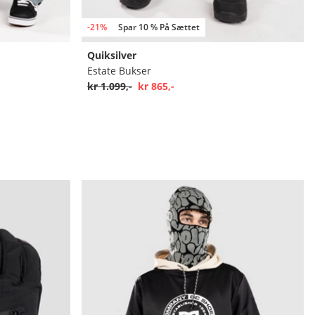
-21%
Spar 10 % På Sættet
Quiksilver
Estate Bukser
kr 1.099,-
kr 865,-