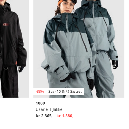
-33%
Spar 10 % På Sættet
1080
Usane-T Jakke
kr 2.365,-
kr 1.580,-