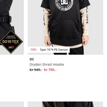
-16%
Spar 10 % På Sættet
DC
Dryden Shred Hoodie
kr 949,-
kr 795,-