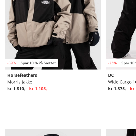
-39%
Spar 10 % På Sættet
-25%
Spar 10
Horsefeathers
DC
Morris Jakke
Wide Cargo 1
kr 1.810,-
kr 1.105,-
kr 1.575,-
kr 