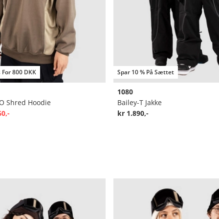
s For 800 DKK
Spar 10 % På Sættet
1080
/O Shred Hoodie
Bailey-T Jakke
60,-
kr 1.890,-