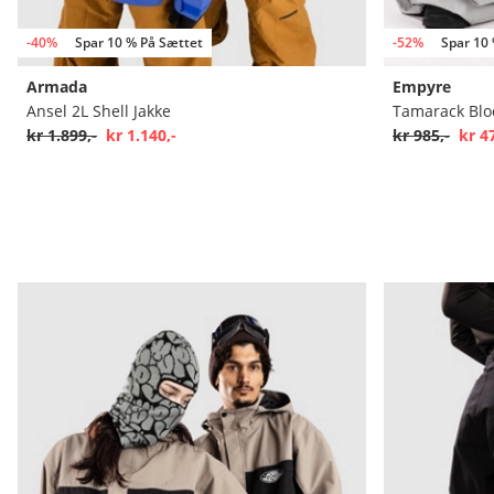
-40%
Spar 10 % På Sættet
-52%
Spar 10
Armada
Empyre
Ansel 2L Shell Jakke
Tamarack Blo
kr 1.899,-
kr 1.140,-
kr 985,-
kr 4