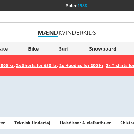
Siden
1988
MÆND
KVINDER
KIDS
Flere lande
Sverige
ate
Bike
Surf
Snowboard
Slovenija
 800 kr
,
2x Shorts for 650 kr
,
2x Hoodies for 600 kr
,
2x T-shirts fo
België (Nederlands)
Belgique (Français)
Danmark
Norge
ter
Teknisk Undertøj
Halsdisser & elefanthuer
Skist