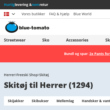
Hurtig
levering &
nem
retur
Vores butikker
FAQ & hjælp
Blue World
Vælg land
Deutschland
Nederland
Streetwear
Sko
Accessories
Sk
Österreich
Italia (Italiano)
Bundl og spar:
2x Pants for
Schweiz (Deutsch)
Italien (Deutsch)
Suisse (Français)
España
Svizzera (Italiano)
Suomi
Herrer
Freeski Shop
Skitøj
Skitøj til Herrer
(
1294
)
France
United Kingdom
Skijakker
Skibukser
Mellemlag
Handsker & van