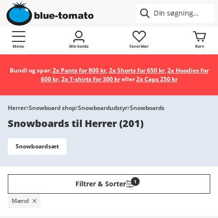
Menu
Min konto
Favoritter
Kurv
Bundl og spar:
2x Pants for 800 kr
,
2x Shorts for 650 kr
,
2x Hoodies for
600 kr
,
2x T-shirts for 300 kr
eller
2x Caps 250 kr
Herrer
Snowboard shop
Snowboardudstyr
Snowboards
Snowboards til Herrer
(
201
)
Snowboardsæt
1
Filtrer & Sorter
Mænd