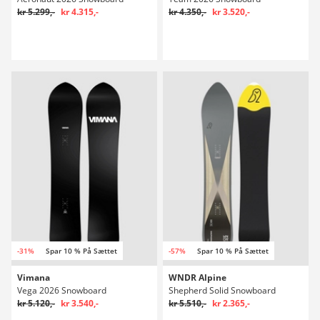
kr 5.299,-
kr 4.315,-
kr 4.350,-
kr 3.520,-
-31%
Spar 10 % På Sættet
-57%
Spar 10 % På Sættet
Vimana
WNDR Alpine
Vega 2026 Snowboard
Shepherd Solid Snowboard
kr 5.120,-
kr 3.540,-
kr 5.510,-
kr 2.365,-