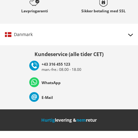
Lavprisgaranti
Sikker betaling med
SSL
Danmark
Vælg land
Kundeservice (alle tider CET)
+43 316 455 123
man.-fre.: 08.00 - 18.00
Deutschland
Österreich
Schweiz (Deutsch)
WhatsApp
Suisse (Français)
Svizzera (Italiano)
France
E-Mail
Nederland
Italia (Italiano)
Italien (Deutsch)
Hurtig
levering &
nem
retur
España
Suomi
United Kingdom