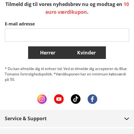
Tilmeld dig til vores nyhedsbrev nu og modtag en
10
Sverige
Slovenija
België (Nederlands)
euro værdikupon
.
E-mail adresse
Belgique (Français)
Danmark
Norge
Flere lande
Herrer
Kvinder
* Du kan afmelde dig til enhver tid. Ved at tilmelde dig accepterer du Blue
Tomatos fortrolighedspolitik. *Værdikuponen har en minimum købsværdi
på 50.
Service & Support
FAQ