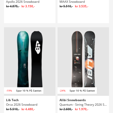
Apollo 2026 Snowboard
MAAX Snowboard
kr 4.875,-
kr 3.150,-
kr 5.510,-
kr 3.535,-
-19%
Spar 10 % På Sættet
-24%
Spar 10 % På Sættet
Lib Tech
Alibi Snowboards
Orca 2026 Snowboard
Quantum - String Theory 2026 Snowboard
kr 5.510,-
kr 4.480,-
kr 2.600,-
kr 1.970,-