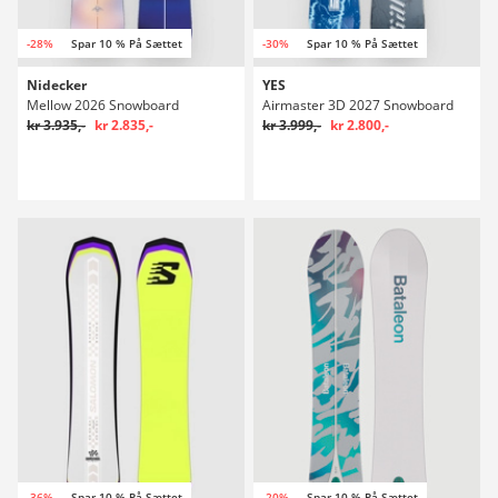
-28%
Spar 10 % På Sættet
-30%
Spar 10 % På Sættet
Nidecker
YES
Mellow 2026 Snowboard
Airmaster 3D 2027 Snowboard
kr 3.935,-
kr 2.835,-
kr 3.999,-
kr 2.800,-
-36%
Spar 10 % På Sættet
-20%
Spar 10 % På Sættet