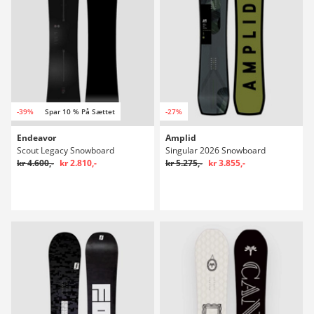
-39%
Spar 10 % På Sættet
-27%
Endeavor
Amplid
Scout Legacy Snowboard
Singular 2026 Snowboard
kr 4.600,-
kr 2.810,-
kr 5.275,-
kr 3.855,-