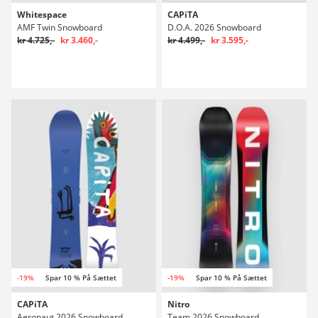
Whitespace
CAPiTA
AMF Twin Snowboard
D.O.A. 2026 Snowboard
kr 4.725,-
kr 3.460,-
kr 4.499,-
kr 3.595,-
-19%
Spar 10 % På Sættet
-19%
Spar 10 % På Sættet
CAPiTA
Nitro
Aeronaut 2026 Snowboard
Team 2026 Snowboard