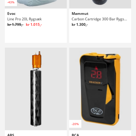
-43%
Evoc
Mammut
Line Pro 20L Rygsæk
Carbon Cartridge 300 Bar Rygsæk
kr 1.795,-
kr 1.015,-
kr 1.300,-
-20%
ABS
BCA