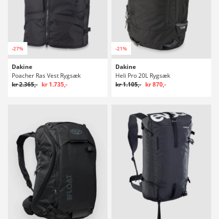
-27%
-21%
Dakine
Dakine
Poacher Ras Vest Rygsæk
Heli Pro 20L Rygsæk
kr 2.365,-
kr 1.735,-
kr 1.105,-
kr 870,-