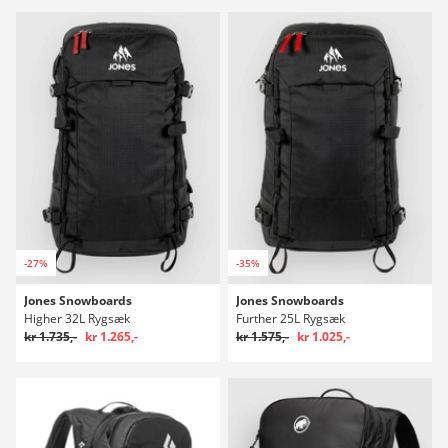
-27%
-35%
Jones Snowboards
Jones Snowboards
Higher 32L Rygsæk
Further 25L Rygsæk
kr 1.735,-
kr 1.265,-
kr 1.575,-
kr 1.025,-