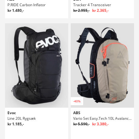
P.RIDE Carbon Inflator
Tracker 4 Transceiver
kr 1.480,-
kr 2.955,-
kr 2.365,-
-40%
Evoc
ABS
Line 20L Rygsæk
Vario Set Easy.Tech 10L Avalanche Rygsæk
kr 1.185,-
kr 5.590,-
kr 3.380,-