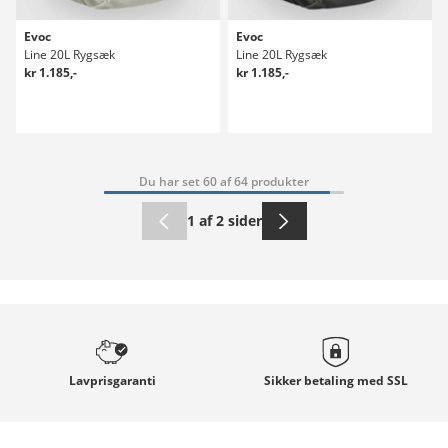
Evoc
Evoc
Line 20L Rygsæk
Line 20L Rygsæk
kr 1.185,-
kr 1.185,-
Du har set 60 af 64 produkter
1 af 2 sider
Lavprisgaranti
Sikker betaling med
SSL