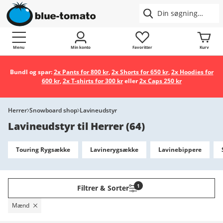
Menu
Min konto
Favoritter
Kurv
Bundl og spar:
2x Pants for 800 kr
,
2x Shorts for 650 kr
,
2x Hoodies for
600 kr
,
2x T-shirts for 300 kr
eller
2x Caps 250 kr
Herrer
Snowboard shop
Lavineudstyr
Lavineudstyr til Herrer
(
64
)
Touring Rygsække
Lavinerygsække
Lavinebippere
1
Filtrer & Sorter
Mænd