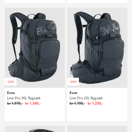
-32%
-30%
Evoc
Evoc
Line Pro 30L Rygsæk
Line Pro 20L Rygsæk
kr 1.970,-
kr 1.340,-
kr 1.795,-
kr 1.250,-