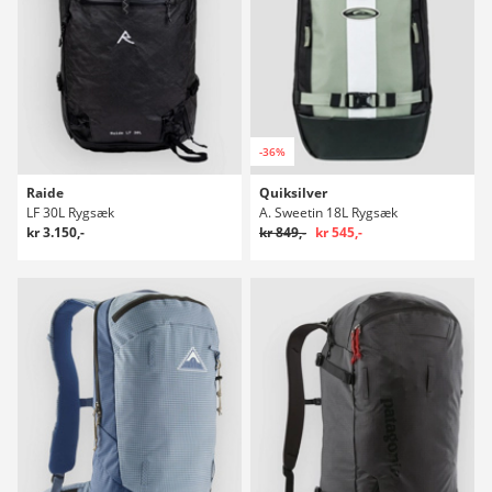
-36%
Raide
Quiksilver
LF 30L Rygsæk
A. Sweetin 18L Rygsæk
kr 3.150,-
kr 849,-
kr 545,-