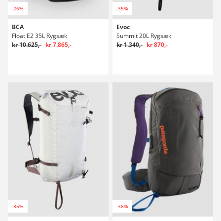
-26%
-35%
BCA
Evoc
Float E2 35L Rygsæk
Summit 20L Rygsæk
kr 10.625,-
kr 7.865,-
kr 1.340,-
kr 870,-
-35%
-38%