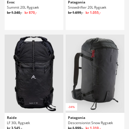
Evoc
Patagonia
Summit 20L Rygsæk
Snowdrifter 20L Rygsæk
kr 1.340,-
kr 870,-
kr 1.699,-
kr 1.055,-
-34%
Raide
Patagonia
LF 30L Rygsæk
Descensionist Snow Rygsæk
kr 3.545,-
kr 1.999,-
kr 1.310,-