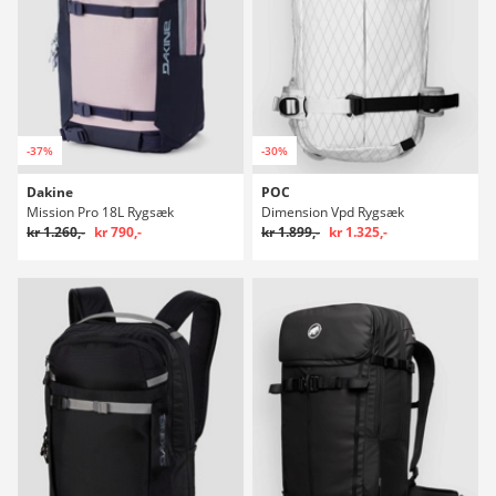
-37%
-30%
Dakine
POC
Mission Pro 18L Rygsæk
Dimension Vpd Rygsæk
kr 1.260,-
kr 790,-
kr 1.899,-
kr 1.325,-