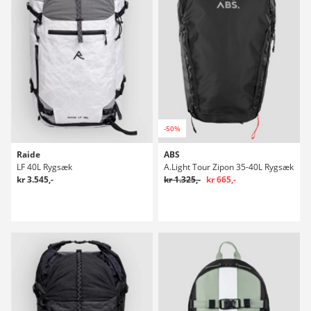
-50%
Raide
ABS
LF 40L Rygsæk
A.Light Tour Zipon 35-40L Rygsæk
kr 3.545,-
kr 1.325,-
kr 665,-