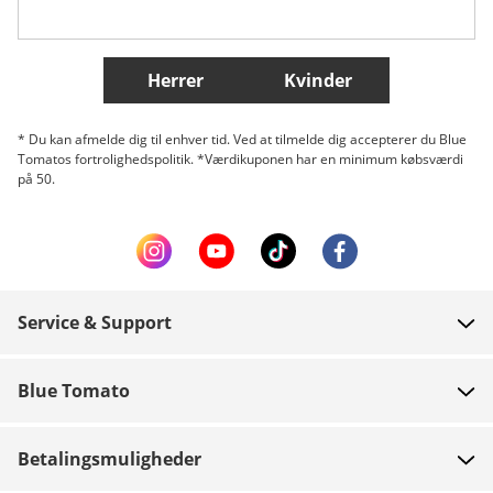
Flere lande
Herrer
Kvinder
* Du kan afmelde dig til enhver tid. Ved at tilmelde dig accepterer du Blue
Tomatos fortrolighedspolitik. *Værdikuponen har en minimum købsværdi
på 50.
Service & Support
FAQ
Blue Tomato
Kontakt
Om os
Betaling
Betalingsmuligheder
Butikker
Levering