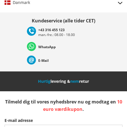
Danmark
Vælg land
Kundeservice (alle tider CET)
+43 316 455 123
man.-fre.: 08.00 - 18.00
Deutschland
Österreich
Schweiz (Deutsch)
WhatsApp
Suisse (Français)
Svizzera (Italiano)
France
E-Mail
Nederland
Italia (Italiano)
Italien (Deutsch)
Hurtig
levering &
nem
retur
España
Suomi
United Kingdom
Tilmeld dig til vores nyhedsbrev nu og modtag en
10
Sverige
Slovenija
België (Nederlands)
euro værdikupon
.
E-mail adresse
Belgique (Français)
Danmark
Norge