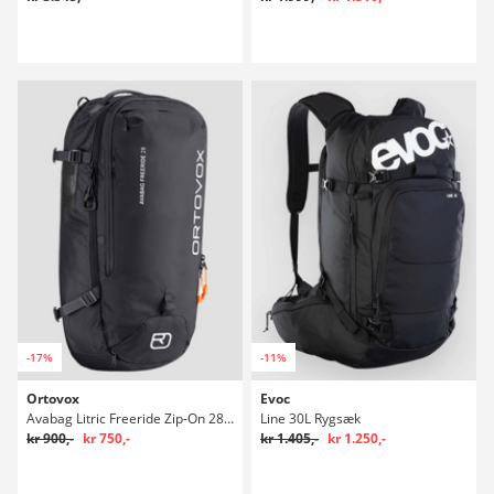
-17%
-11%
Ortovox
Evoc
Avabag Litric Freeride Zip-On 28L Rygsæk
Line 30L Rygsæk
kr 900,-
kr 750,-
kr 1.405,-
kr 1.250,-