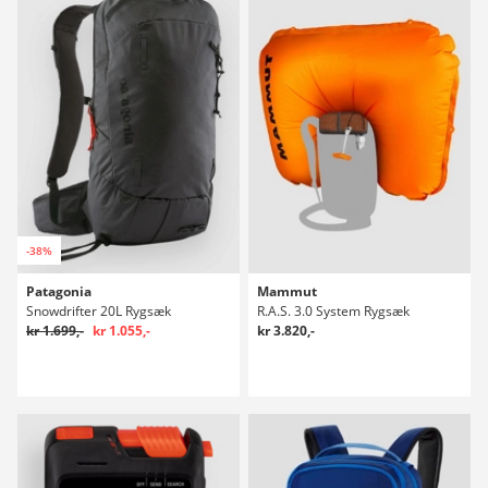
-38%
Patagonia
Mammut
Snowdrifter 20L Rygsæk
R.A.S. 3.0 System Rygsæk
kr 1.699,-
kr 1.055,-
kr 3.820,-