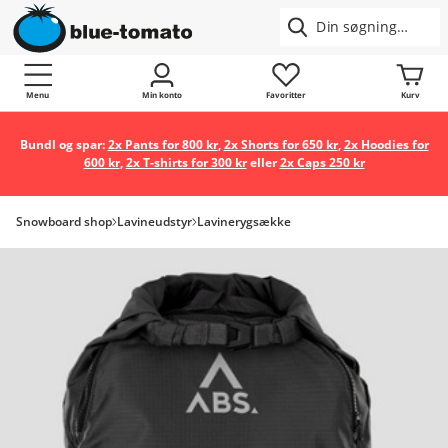
Menu
Min konto
Favoritter
Kurv
Bundl og spar:
2x Pants for 800 kr
,
2x Shorts for 650 kr
,
2x Hoodies for
600 kr
,
2x T-shirts for 300 kr
eller
2x Caps 250 kr
Snowboard shop
Lavineudstyr
Lavinerygsække