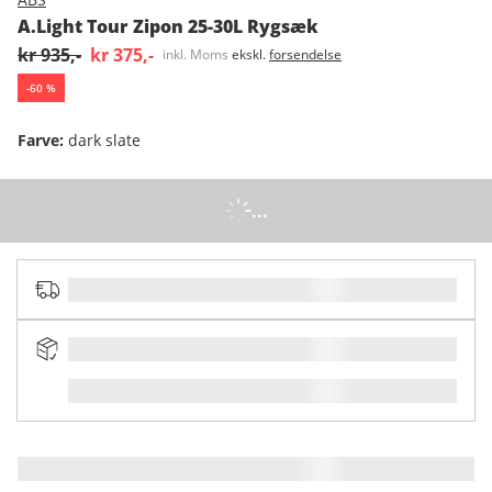
A.Light Tour Zipon 25-30L Rygsæk
kr 935,-
kr 375,-
inkl. Moms
ekskl.
forsendelse
-
60
%
Farve
:
dark slate
...