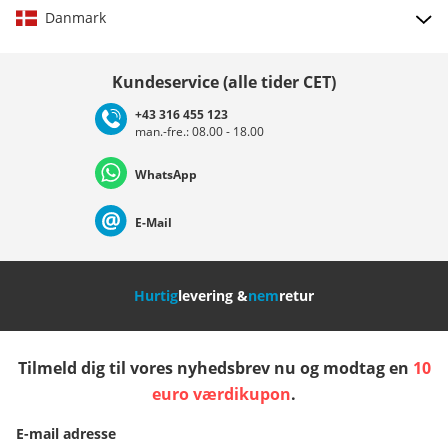
Danmark
Vælg land
Kundeservice (alle tider CET)
+43 316 455 123
man.-fre.: 08.00 - 18.00
Deutschland
Österreich
Schweiz (Deutsch)
WhatsApp
Suisse (Français)
Svizzera (Italiano)
France
E-Mail
Nederland
Italia (Italiano)
Italien (Deutsch)
Hurtig
levering &
nem
retur
España
Suomi
United Kingdom
Tilmeld dig til vores nyhedsbrev nu og modtag en
10
Sverige
Slovenija
België (Nederlands)
euro værdikupon
.
E-mail adresse
Belgique (Français)
Danmark
Norge