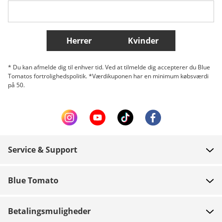
Flere lande
Herrer
Kvinder
* Du kan afmelde dig til enhver tid. Ved at tilmelde dig accepterer du Blue
Tomatos fortrolighedspolitik. *Værdikuponen har en minimum købsværdi
på 50.
Service & Support
FAQ
Blue Tomato
Kontakt
Om os
Betaling
Betalingsmuligheder
Butikker