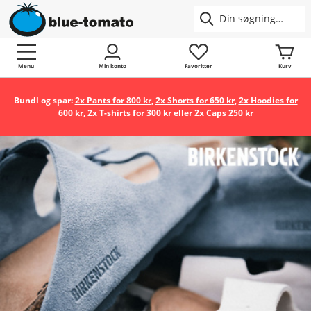
Menu
Min konto
Favoritter
Kurv
Bundl og spar:
2x Pants for 800 kr
,
2x Shorts for 650 kr
,
2x Hoodies for
600 kr
,
2x T-shirts for 300 kr
eller
2x Caps 250 kr