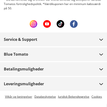
Tomatos fortrolighedspolitik. *Værdikuponen har en minimum købsværdi
på 50.
Service & Support
FAQ
Blue Tomato
Kontakt
Om os
Betaling
Betalingsmuligheder
Butikker
Levering
Job
Retur
Leveringsmuligheder
Team riders
Gavekort
Express levering er mulig
Vilkår og betingelser
Databeskyttelse
Juridisk Bekendtgørelse
Cookies
Blue World
Track din ordre
Presse