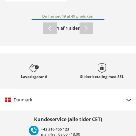
Du har set 49 af 49 produkter
1 af 1 sider
Lavprisgaranti
Sikker betaling med
SSL
Danmark
Vælg land
Kundeservice (alle tider CET)
+43 316 455 123
man.-fre.: 08.00 - 18.00
Deutschland
Österreich
Schweiz (Deutsch)