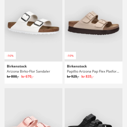
-16%
-10%
Birkenstock
Birkenstock
Arizona Birko-Flor Sandaler
Papillio Arizona Pap Flex Platform Birko Sandaler
kr 800,-
kr 670,-
kr 925,-
kr 835,-