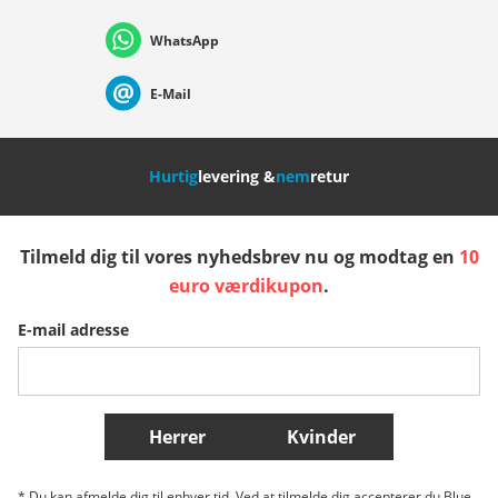
WhatsApp
Suisse (Français)
Svizzera (Italiano)
France
E-Mail
Nederland
Italia (Italiano)
Italien (Deutsch)
Hurtig
levering &
nem
retur
España
Suomi
United Kingdom
Tilmeld dig til vores nyhedsbrev nu og modtag en
10
Sverige
Slovenija
België (Nederlands)
euro værdikupon
.
E-mail adresse
Belgique (Français)
Danmark
Norge
Flere lande
Herrer
Kvinder
* Du kan afmelde dig til enhver tid. Ved at tilmelde dig accepterer du Blue