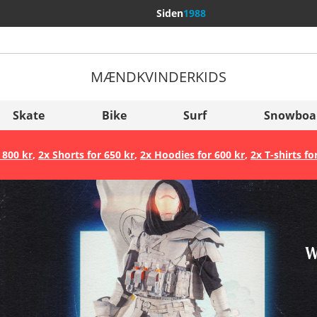
Siden
1988
MÆND
KVINDER
KIDS
Flere lande
Sverige
Skate
Bike
Surf
Snowboa
Slovenija
 800 kr
,
2x Shorts for 650 kr
,
2x Hoodies for 600 kr
,
2x T-shirts fo
België (Nederlands)
Belgique (Français)
Danmark
Norge