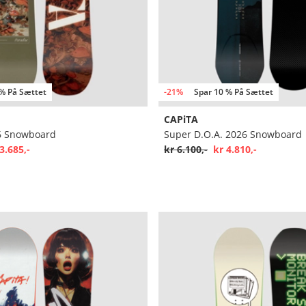
 % På Sættet
-21%
Spar 10 % På Sættet
CAPiTA
6 Snowboard
Super D.O.A. 2026 Snowboard
3.685,-
kr 6.100,-
kr 4.810,-