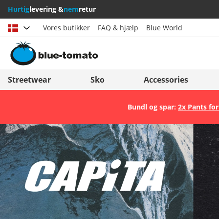
Hurtig
levering &
nem
retur
Vores butikker
FAQ & hjælp
Blue World
Vælg land
Deutschland
Nederland
Streetwear
Sko
Accessories
Österreich
Italia (Italiano)
Bundl og spar:
2x Pants for
Schweiz (Deutsch)
Italien (Deutsch)
Suisse (Français)
España
Svizzera (Italiano)
Suomi
France
United Kingdom