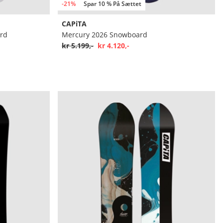
-21%
Spar 10 % På Sættet
CAPiTA
rd
Mercury 2026 Snowboard
kr 5.199,-
kr 4.120,-