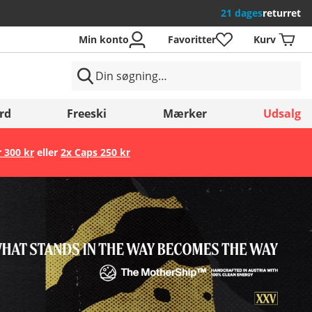
21 dages
returret
Min konto
Favoritter
Kurv
rd
Freeski
Mærker
Udsalg
r 300 kr
eller
2x Caps 250 kr
Gem