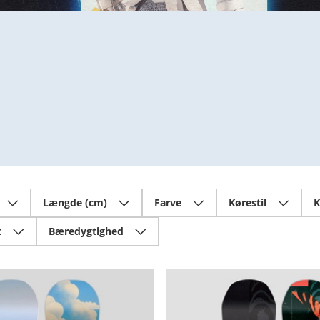
Længde (cm)
Farve
Kørestil
K
t
Bæredygtighed