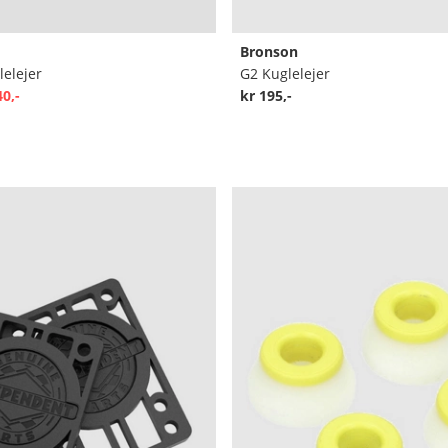
Bronson
elejer
G2 Kuglelejer
40,-
kr 195,-