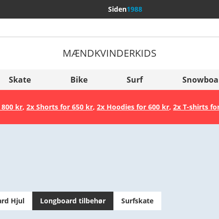
Siden
1988
MÆND
KVINDER
KIDS
Flere lande
Sverige
Skate
Bike
Surf
Snowboa
Slovenija
 800 kr
,
2x Shorts for 650 kr
,
2x Hoodies for 600 kr
,
2x T-shirts fo
België (Nederlands)
Belgique (Français)
Danmark
Norge
rd Hjul
Longboard tilbehør
Surfskate