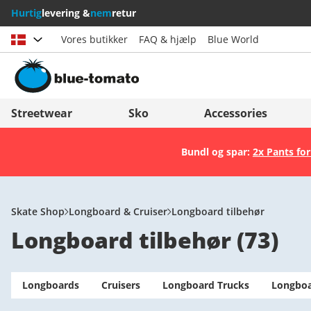
Hurtig
levering &
nem
retur
Vores butikker
FAQ & hjælp
Blue World
Vælg land
Deutschland
Nederland
Streetwear
Sko
Accessories
Österreich
Italia (Italiano)
Bundl og spar:
2x Pants for
Schweiz (Deutsch)
Italien (Deutsch)
Suisse (Français)
España
Svizzera (Italiano)
Suomi
Skate Shop
Longboard & Cruiser
Longboard tilbehør
Longboard tilbehør
(
73
)
France
United Kingdom
Longboards
Cruisers
Longboard Trucks
Longboa