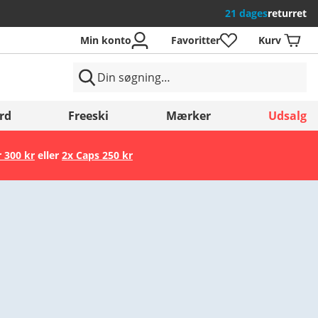
21 dages
returret
Min konto
Favoritter
Kurv
rd
Freeski
Mærker
Udsalg
r 300 kr
eller
2x Caps 250 kr
Gem