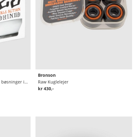
Bronson
96A Hardcore Hard Skateboard bøsninger incl. Washer
Raw Kuglelejer
kr 430,-