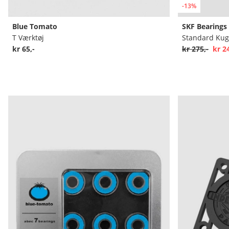
-13%
Blue Tomato
SKF Bearings
T Værktøj
Standard Kugl
kr 65,-
kr 275,-
kr 2