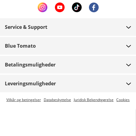
Service & Support
FAQ
Blue Tomato
Kontakt
Om os
Betaling
Betalingsmuligheder
Butikker
Levering
Job
Retur
Leveringsmuligheder
Team riders
Gavekort
Express levering er mulig
Vilkår og betingelser
Databeskyttelse
Juridisk Bekendtgørelse
Cookies
Blue World
Track din ordre
Presse
Zumiez