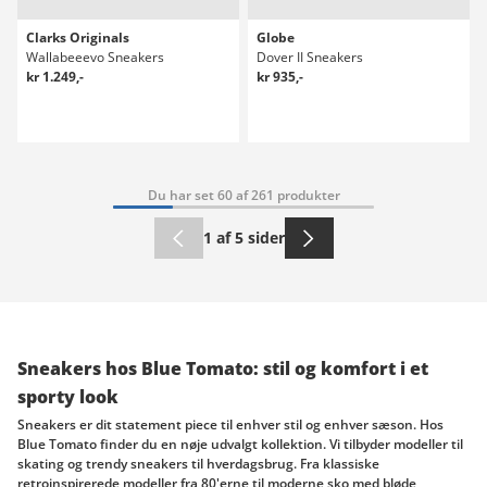
Clarks Originals
Globe
Wallabeeevo Sneakers
Dover II Sneakers
kr 1.249,-
kr 935,-
Du har set 60 af 261 produkter
1 af 5 sider
Sneakers hos Blue Tomato: stil og komfort i et
sporty look
Sneakers er dit statement piece til enhver stil og enhver sæson. Hos
Blue Tomato finder du en nøje udvalgt kollektion. Vi tilbyder modeller til
skating og trendy sneakers til hverdagsbrug. Fra klassiske
retroinspirerede modeller fra 80'erne til moderne sko med bløde