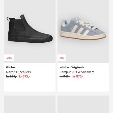
-28%
-8%
Globe
adidas Originals
Dover II Sneakers
Campus 00s W Sneakers
kr 935,-
kr 675,-
kr 945,-
kr 870,-