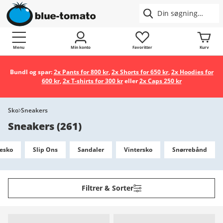
Menu
Min konto
Favoritter
Kurv
Bundl og spar:
2x Pants for 800 kr
,
2x Shorts for 650 kr
,
2x Hoodies for
600 kr
,
2x T-shirts for 300 kr
eller
2x Caps 250 kr
Sko
Sneakers
Sneakers
(
261
)
esko
Slip Ons
Sandaler
Vintersko
Snørrebånd
Filtrer & Sorter