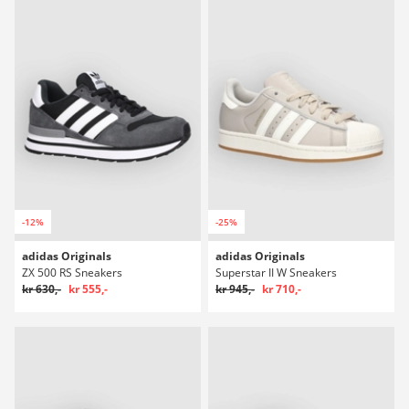
-12%
-25%
adidas Originals
adidas Originals
ZX 500 RS Sneakers
Superstar II W Sneakers
kr 630,-
kr 555,-
kr 945,-
kr 710,-