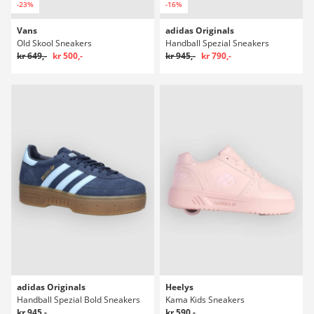
-23%
-16%
Vans
adidas Originals
Old Skool Sneakers
Handball Spezial Sneakers
kr 649,-
kr 500,-
kr 945,-
kr 790,-
adidas Originals
Heelys
Handball Spezial Bold Sneakers
Kama Kids Sneakers
kr 945,-
kr 590,-