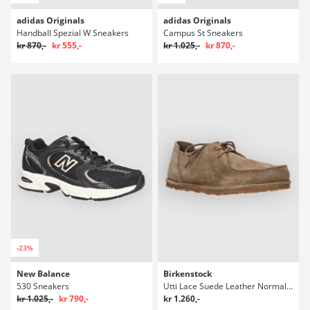
adidas Originals
adidas Originals
Handball Spezial W Sneakers
Campus St Sneakers
kr 870,-
kr 555,-
kr 1.025,-
kr 870,-
-23%
New Balance
Birkenstock
530 Sneakers
Utti Lace Suede Leather Normal Sneakers
kr 1.025,-
kr 790,-
kr 1.260,-