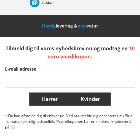
Converse står for individualitet og rebelsk ånd.
E-Mail
Oplev endnu flere af de bedste sneaker-mærker her:
Nederland
Italia (Italiano)
Italien (Deutsch)
Nike
Hurtig
levering &
nem
retur
Reebok
DC
España
Suomi
United Kingdom
Wasted
adidas Originals
Tilmeld dig til vores nyhedsbrev nu og modtag en
10
Kustom
Sverige
Slovenija
België (Nederlands)
Etnies
euro værdikupon
.
Levi's®
E-mail adresse
Belgique (Français)
Danmark
Norge
Flere lande
Herrer
Kvinder
* Du kan afmelde dig til enhver tid. Ved at tilmelde dig accepterer du Blue
Tomatos fortrolighedspolitik. *Værdikuponen har en minimum købsværdi
på 50.