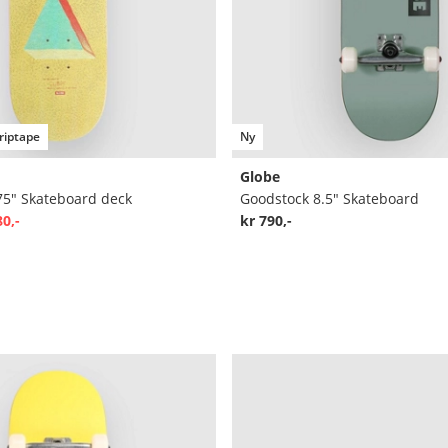
riptape
Ny
Globe
75" Skateboard deck
Goodstock 8.5" Skateboard
80,-
kr 790,-