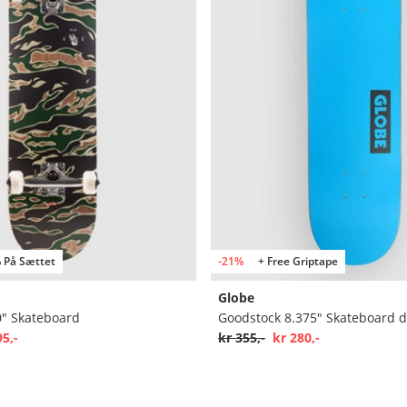
 På Sættet
-21%
+ Free Griptape
Globe
0" Skateboard
Goodstock 8.375" Skateboard 
95,-
kr 355,-
kr 280,-