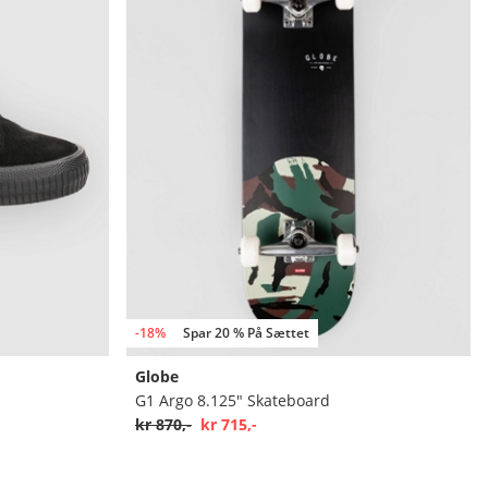
-18%
Spar 20 % På Sættet
Globe
G1 Argo 8.125" Skateboard
kr 870,-
kr 715,-