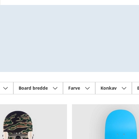
Board bredde
Farve
Konkav