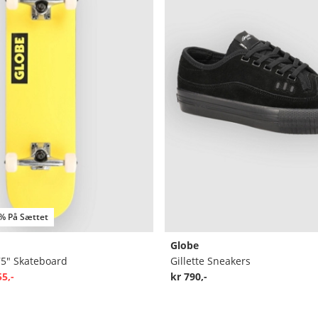
 % På Sættet
Globe
75" Skateboard
Gillette Sneakers
55,-
kr 790,-