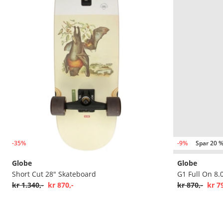
-35%
-9%
Spar 20 %
Globe
Globe
Short Cut 28" Skateboard
G1 Full On 8.
kr 1.340,-
kr 870,-
kr 870,-
kr 7