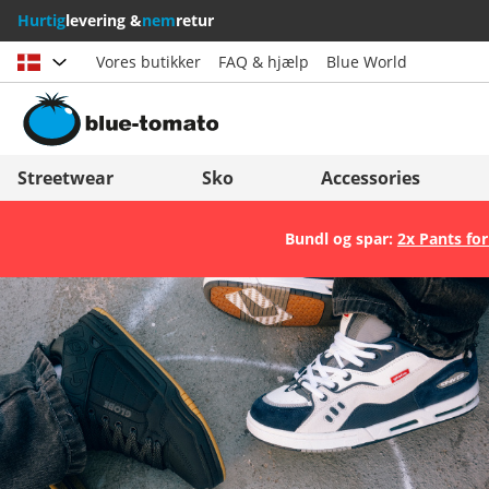
Hurtig
levering &
nem
retur
Vores butikker
FAQ & hjælp
Blue World
Vælg land
Deutschland
Nederland
Streetwear
Sko
Accessories
Österreich
Italia (Italiano)
Bundl og spar:
2x Pants for
Schweiz (Deutsch)
Italien (Deutsch)
Suisse (Français)
España
Svizzera (Italiano)
Suomi
France
United Kingdom