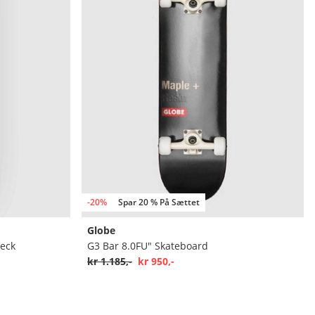
-20%
Spar 20 % På Sættet
Globe
deck
G3 Bar 8.0FU" Skateboard
kr 1.185,-
kr 950,-