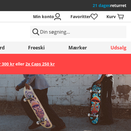
21 dages
returret
Min konto
Favoritter
Kurv
rd
Freeski
Mærker
Udsalg
r 300 kr
eller
2x Caps 250 kr
Gem