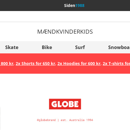
Siden
1988
MÆND
KVINDER
KIDS
Flere lande
Sverige
Skate
Bike
Surf
Snowboa
Slovenija
 800 kr
,
2x Shorts for 650 kr
,
2x Hoodies for 600 kr
,
2x T-shirts fo
België (Nederlands)
Belgique (Français)
Danmark
Norge