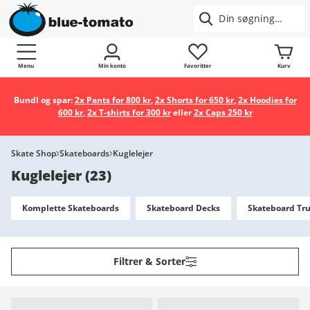
Menu
Min konto
Favoritter
Kurv
Bundl og spar:
2x Pants for 800 kr
,
2x Shorts for 650 kr
,
2x Hoodies for
600 kr
,
2x T-shirts for 300 kr
eller
2x Caps 250 kr
Skate Shop
Skateboards
Kuglelejer
Kuglelejer
(
23
)
Komplette Skateboards
Skateboard Decks
Skateboard Tr
Filtrer & Sorter