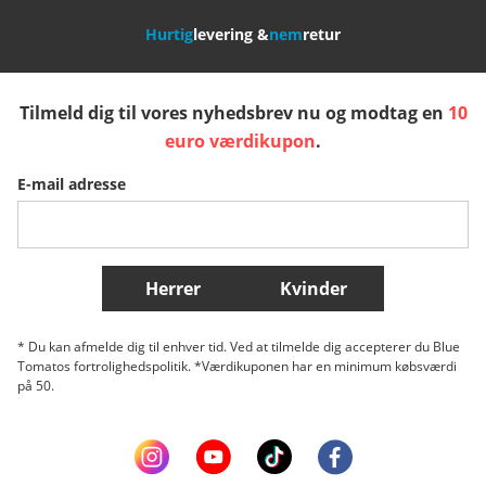
Hurtig
levering &
nem
retur
España
Suomi
United Kingdom
Tilmeld dig til vores nyhedsbrev nu og modtag en
10
Sverige
Slovenija
België (Nederlands)
euro værdikupon
.
E-mail adresse
Belgique (Français)
Danmark
Norge
Flere lande
Herrer
Kvinder
* Du kan afmelde dig til enhver tid. Ved at tilmelde dig accepterer du Blue
Tomatos fortrolighedspolitik. *Værdikuponen har en minimum købsværdi
på 50.