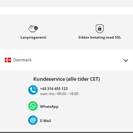
Lavprisgaranti
Sikker betaling med
SSL
Danmark
Vælg land
Kundeservice (alle tider CET)
+43 316 455 123
man.-fre.: 08.00 - 18.00
Deutschland
Österreich
Schweiz (Deutsch)
WhatsApp
Suisse (Français)
Svizzera (Italiano)
France
E-Mail
Nederland
Italia (Italiano)
Italien (Deutsch)