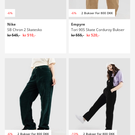
-6%
-6%
2 Bukser For 800 DKK
Nike
Empyre
SB Chron 2 Skatesko
Tori 90S Skate Corduroy Bukser
kr 545,-
kr 510,-
kr 555,-
kr 520,-
-6%
2 Bukser For 800 DKK
-13%
2 Bukser For 800 DKK