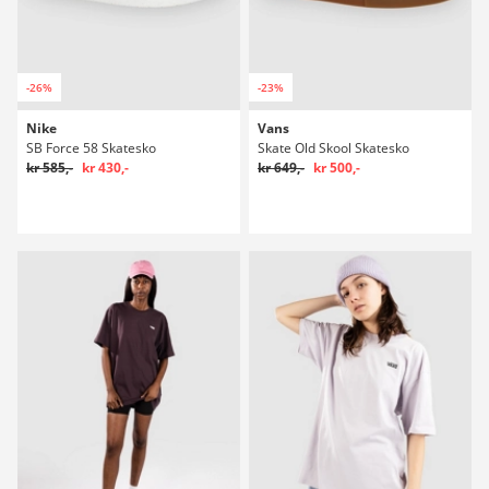
-26%
-23%
Nike
Vans
SB Force 58 Skatesko
Skate Old Skool Skatesko
kr 585,-
kr 430,-
kr 649,-
kr 500,-