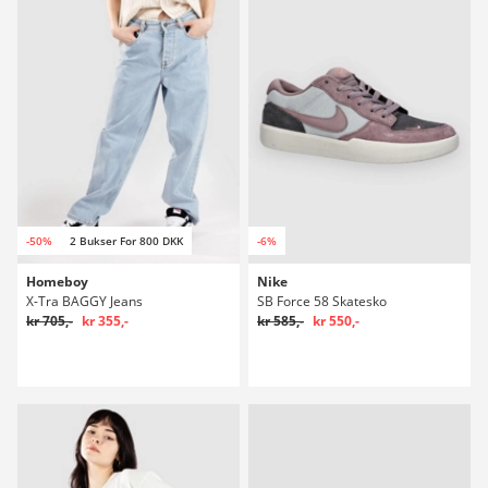
-50%
2 Bukser For 800 DKK
-6%
Homeboy
Nike
X-Tra BAGGY Jeans
SB Force 58 Skatesko
kr 705,-
kr 355,-
kr 585,-
kr 550,-