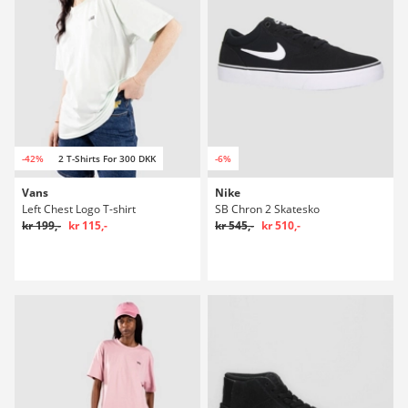
-42%
2 T-Shirts For 300 DKK
-6%
Vans
Nike
Left Chest Logo T-shirt
SB Chron 2 Skatesko
kr 199,-
kr 115,-
kr 545,-
kr 510,-