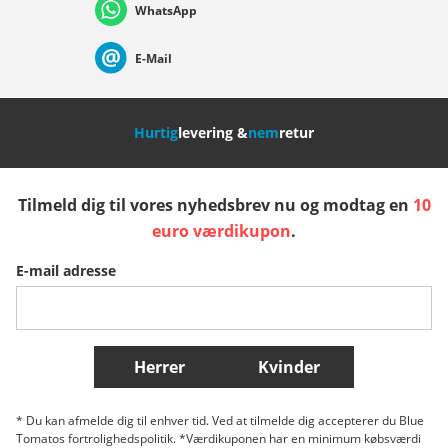
WhatsApp
Suisse (Français)
Svizzera (Italiano)
France
E-Mail
Nederland
Italia (Italiano)
Italien (Deutsch)
Hurtig
levering &
nem
retur
España
Suomi
United Kingdom
Tilmeld dig til vores nyhedsbrev nu og modtag en
10
Sverige
Slovenija
België (Nederlands)
euro værdikupon
.
E-mail adresse
Belgique (Français)
Danmark
Norge
Flere lande
Herrer
Kvinder
* Du kan afmelde dig til enhver tid. Ved at tilmelde dig accepterer du Blue
Tomatos fortrolighedspolitik. *Værdikuponen har en minimum købsværdi