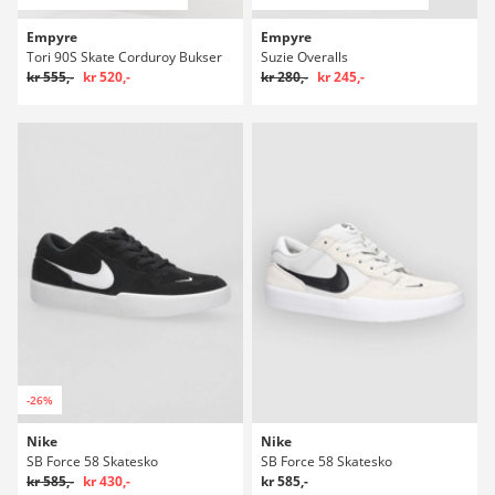
Empyre
Empyre
Tori 90S Skate Corduroy Bukser
Suzie Overalls
kr 555,-
kr 520,-
kr 280,-
kr 245,-
-26%
Nike
Nike
SB Force 58 Skatesko
SB Force 58 Skatesko
kr 585,-
kr 430,-
kr 585,-