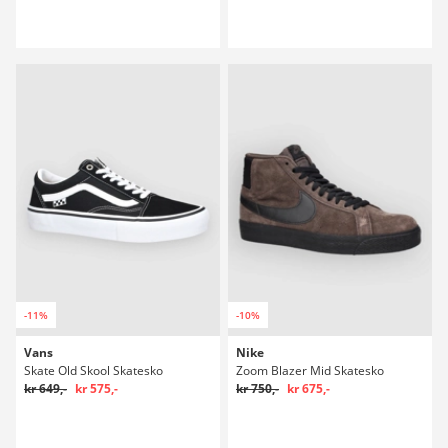
-11%
-10%
Vans
Nike
Skate Old Skool Skatesko
Zoom Blazer Mid Skatesko
kr 649,-
kr 575,-
kr 750,-
kr 675,-