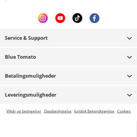
Service & Support
FAQ
Blue Tomato
Kontakt
Om os
Betaling
Betalingsmuligheder
Butikker
Levering
Job
Retur
Leveringsmuligheder
Team riders
Gavekort
Express levering er mulig
Vilkår og betingelser
Databeskyttelse
Juridisk Bekendtgørelse
Cookies
Blue World
Track din ordre
Presse
Zumiez