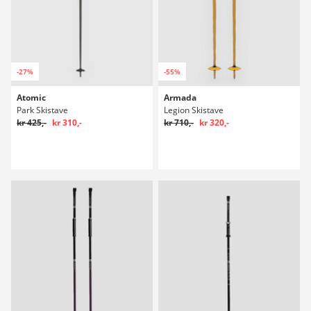
-27%
-55%
Atomic
Armada
Park Skistave
Legion Skistave
kr 425,-
kr 310,-
kr 710,-
kr 320,-