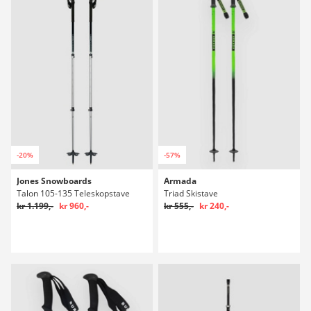
-20%
-57%
Jones Snowboards
Armada
Talon 105-135 Teleskopstave
Triad Skistave
kr 1.199,-
kr 960,-
kr 555,-
kr 240,-