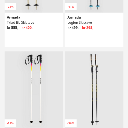
-28%
-41%
Armada
Armada
Triad Bb Skistave
Legion Skistave
kr 555,-
kr 400,-
kr 499,-
kr 295,-
-11%
-36%