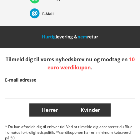
Suisse (Français)
Svizzera (Italiano)
France
E-Mail
Nederland
Italia (Italiano)
Italien (Deutsch)
Hurtig
levering &
nem
retur
España
Suomi
United Kingdom
Tilmeld dig til vores nyhedsbrev nu og modtag en
10
Sverige
Slovenija
België (Nederlands)
euro værdikupon
.
E-mail adresse
Belgique (Français)
Danmark
Norge
Flere lande
Herrer
Kvinder
* Du kan afmelde dig til enhver tid. Ved at tilmelde dig accepterer du Blue
Tomatos fortrolighedspolitik. *Værdikuponen har en minimum købsværdi
på 50.