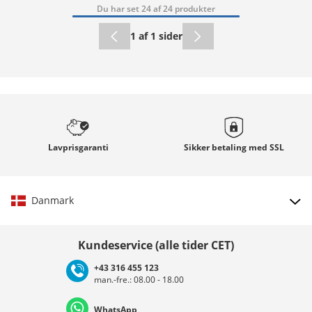
Du har set 24 af 24 produkter
1 af 1 sider
Lavprisgaranti
Sikker betaling med
SSL
Danmark
Vælg land
Kundeservice (alle tider CET)
+43 316 455 123
man.-fre.: 08.00 - 18.00
Deutschland
Österreich
Schweiz (Deutsch)
WhatsApp