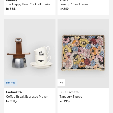
The Happy Hour Cocktail Shaker Set Flaske
FreeSip 16 oz Flaske
kr 555,-
kr 240,-
Limited
Ny
Carhartt WIP
Blue Tomato
Coffee Break Espresso Maker
Tapestry Tæppe
kr 900,-
kr 395,-