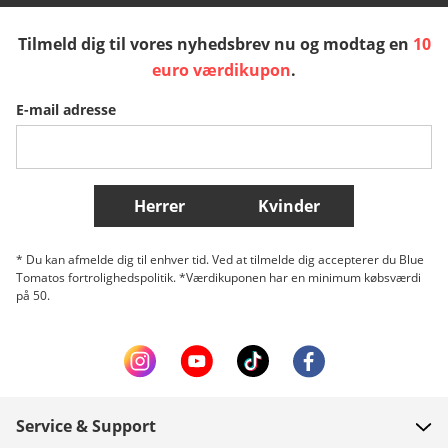
Tilmeld dig til vores nyhedsbrev nu og modtag en
10
Sverige
Slovenija
België (Nederlands)
euro værdikupon
.
E-mail adresse
Belgique (Français)
Danmark
Norge
Flere lande
Herrer
Kvinder
* Du kan afmelde dig til enhver tid. Ved at tilmelde dig accepterer du Blue
Tomatos fortrolighedspolitik. *Værdikuponen har en minimum købsværdi
på 50.
Service & Support