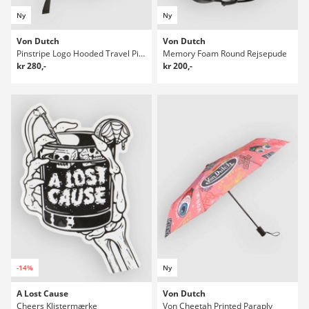
Ny
Ny
Von Dutch
Von Dutch
Pinstripe Logo Hooded Travel Pillow
Memory Foam Round Rejsepude
kr 280,-
kr 200,-
-14%
Ny
A Lost Cause
Von Dutch
Cheers Klistermærke
Von Cheetah Printed Paraply