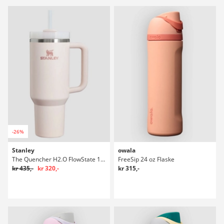
-26%
Stanley
owala
The Quencher H2.O FlowState 1,18l Flaske
FreeSip 24 oz Flaske
kr 435,-
kr 320,-
kr 315,-