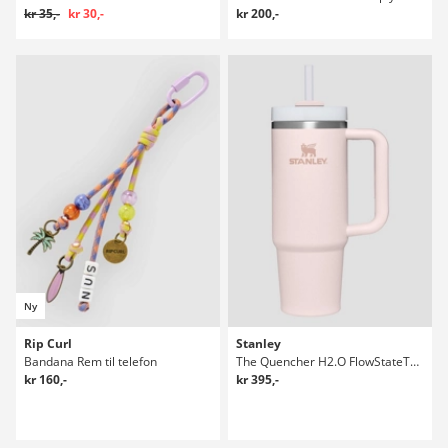
kr 35,-
kr 30,-
kr 200,-
Ny
Rip Curl
Stanley
Bandana Rem til telefon
The Quencher H2.O FlowStateTumbler 0,89l Flaske
kr 160,-
kr 395,-