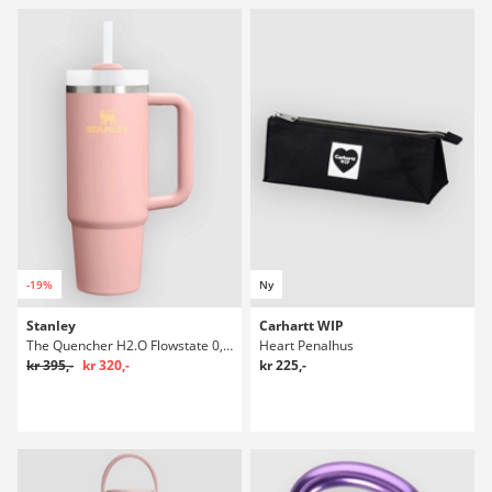
-19%
Ny
Stanley
Carhartt WIP
The Quencher H2.O Flowstate 0,89l Flaske
Heart Penalhus
kr 395,-
kr 320,-
kr 225,-