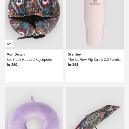
Ny
Von Dutch
Stanley
Jax Black Hooded Rejsepude
The IceFlow Flip Straw 2.0 Tumbler 0.89L Flaske
kr 280,-
kr 395,-