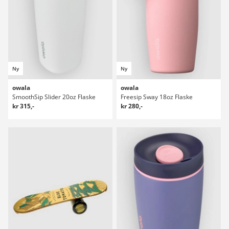
Ny
Ny
owala
owala
SmoothSip Slider 20oz Flaske
Freesip Sway 18oz Flaske
kr 315,-
kr 280,-