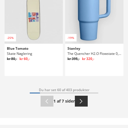
-25%
-19%
Blue Tomato
Stanley
Skate Nøglering
The Quencher H2.O Flowstate 0,89l Flaske
kr 80,-
kr 60,-
kr 395,-
kr 320,-
Du har set 60 af 403 produkter
1 af 7 sider