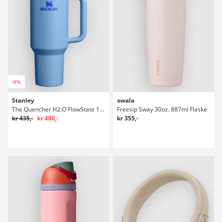
-8%
Stanley
owala
The Quencher H2.O FlowState 1,18l Flaske
Freesip Sway 30oz. 887ml Flaske
kr 435,-
kr 400,-
kr 355,-