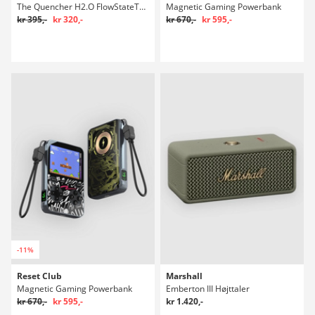
The Quencher H2.O FlowStateTumbler 0,89l Flaske
Magnetic Gaming Powerbank
kr 395,-
kr 320,-
kr 670,-
kr 595,-
-11%
Reset Club
Marshall
Magnetic Gaming Powerbank
Emberton III Højttaler
kr 670,-
kr 595,-
kr 1.420,-