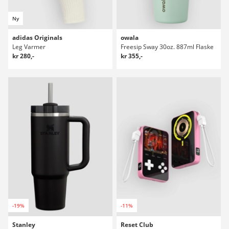
Ny
adidas Originals
owala
Leg Varmer
Freesip Sway 30oz. 887ml Flaske
kr 280,-
kr 355,-
-19%
-11%
Stanley
Reset Club