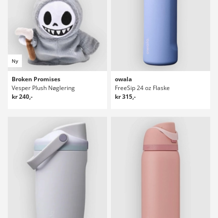
Ny
Broken Promises
owala
Vesper Plush Nøglering
FreeSip 24 oz Flaske
kr 240,-
kr 315,-