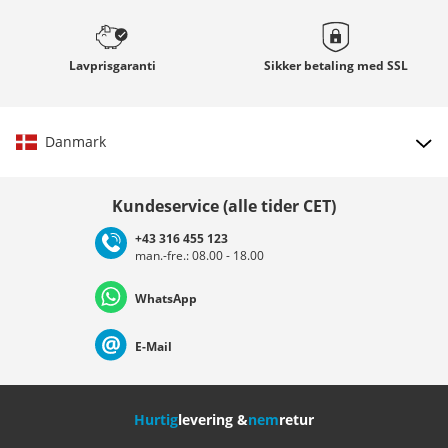
Lavprisgaranti
Sikker betaling med
SSL
Danmark
Vælg land
Kundeservice (alle tider CET)
+43 316 455 123
man.-fre.: 08.00 - 18.00
Deutschland
Österreich
Schweiz (Deutsch)
WhatsApp
Suisse (Français)
Svizzera (Italiano)
France
E-Mail
Nederland
Italia (Italiano)
Italien (Deutsch)
Hurtig
levering &
nem
retur
España
Suomi
United Kingdom