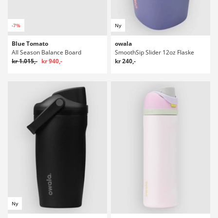
-7%
Ny
Blue Tomato
owala
All Season Balance Board
SmoothSip Slider 12oz Flaske
kr 1.015,-
kr 940,-
kr 240,-
Ny