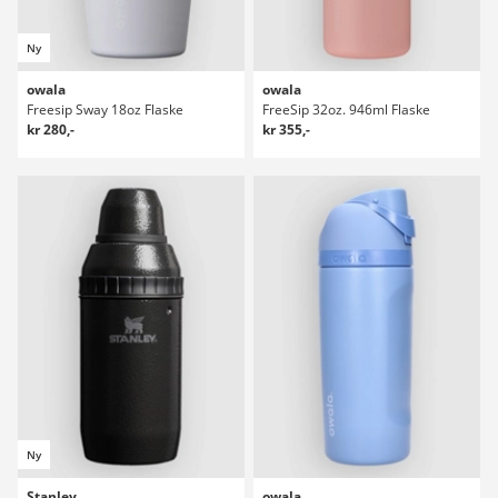
Ny
owala
owala
Freesip Sway 18oz Flaske
FreeSip 32oz. 946ml Flaske
kr 280,-
kr 355,-
Ny
Stanley
owala