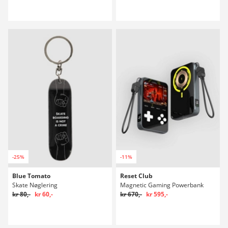
-25%
-11%
Blue Tomato
Reset Club
Skate Nøglering
Magnetic Gaming Powerbank
kr 80,-
kr 60,-
kr 670,-
kr 595,-