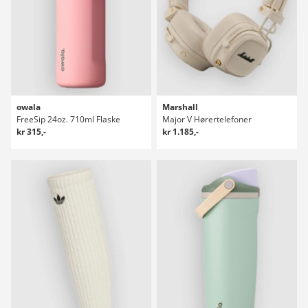
owala
Marshall
FreeSip 24oz. 710ml Flaske
Major V Hørertelefoner
kr 315,-
kr 1.185,-