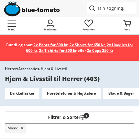
Menu
Min konto
Favoritter
Kurv
Bundl og spar:
2x Pants for 800 kr
,
2x Shorts for 650 kr
,
2x Hoodies for
600 kr
,
2x T-shirts for 300 kr
eller
2x Caps 250 kr
Herrer
Accessories
Hjem & Livsstil
Hjem & Livsstil til Herrer
(
403
)
Drikkeflasker
Høretelefoner & Højttalere
Blade & Bøger
1
Filtrer & Sorter
Mænd