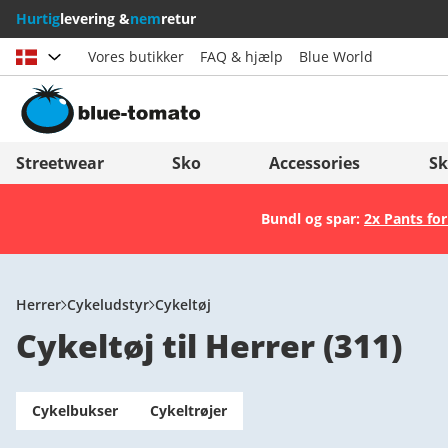
Hurtig
levering &
nem
retur
Vores butikker
FAQ & hjælp
Blue World
Vælg land
Deutschland
Nederland
Streetwear
Sko
Accessories
Sk
Österreich
Italia (Italiano)
Bundl og spar:
2x Pants for
Schweiz (Deutsch)
Italien (Deutsch)
Suisse (Français)
España
Svizzera (Italiano)
Suomi
Herrer
Cykeludstyr
Cykeltøj
Cykeltøj til Herrer
(
311
)
France
United Kingdom
Cykelbukser
Cykeltrøjer