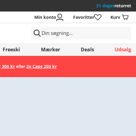
21 dages
returret
Min konto
Favoritter
Kurv
Freeski
Mærker
Deals
Udsalg
r 300 kr
eller
2x Caps 250 kr
Gem