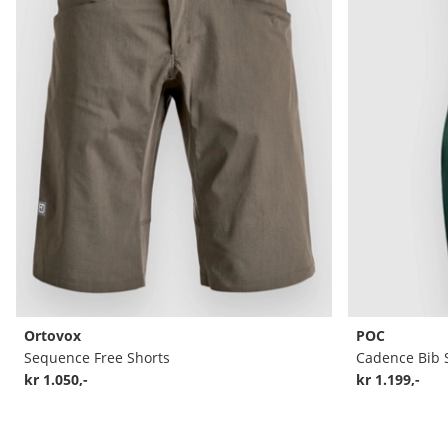
Ortovox
POC
Sequence Free Shorts
Cadence Bib 
kr 1.050,-
kr 1.199,-