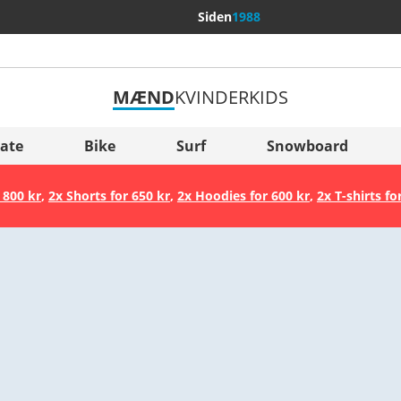
Siden
1988
MÆND
KVINDER
KIDS
Flere lande
Sverige
ate
Bike
Surf
Snowboard
Slovenija
 800 kr
,
2x Shorts for 650 kr
,
2x Hoodies for 600 kr
,
2x T-shirts fo
België (Nederlands)
Belgique (Français)
Danmark
Norge