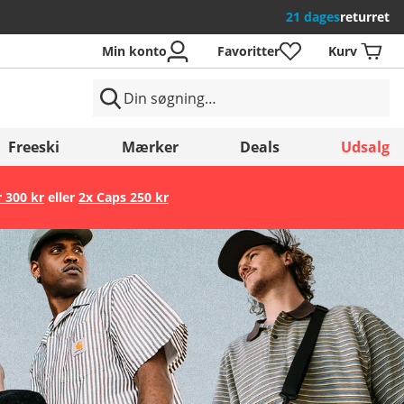
21 dages
returret
Min konto
Favoritter
Kurv
Freeski
Mærker
Deals
Udsalg
r 300 kr
eller
2x Caps 250 kr
Gem