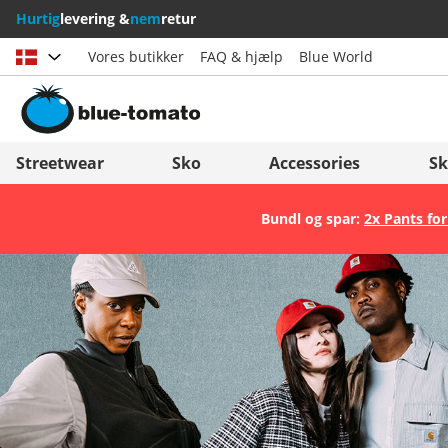
Hurtig
levering &
nem
retur
Vores butikker
FAQ & hjælp
Blue World
Vælg land
Deutschland
Nederland
Streetwear
Sko
Accessories
Sk
Österreich
Italia (Italiano)
Bundl og spar:
2x Pants for
Schweiz (Deutsch)
Italien (Deutsch)
Suisse (Français)
España
Svizzera (Italiano)
Suomi
France
United Kingdom