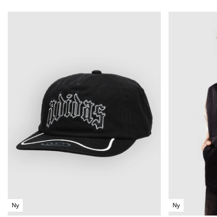
Ny
Ny