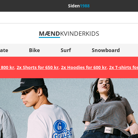
Siden
1988
MÆND
KVINDER
KIDS
Flere lande
Sverige
ate
Bike
Surf
Snowboard
Slovenija
 800 kr
,
2x Shorts for 650 kr
,
2x Hoodies for 600 kr
,
2x T-shirts fo
België (Nederlands)
Belgique (Français)
Danmark
Norge