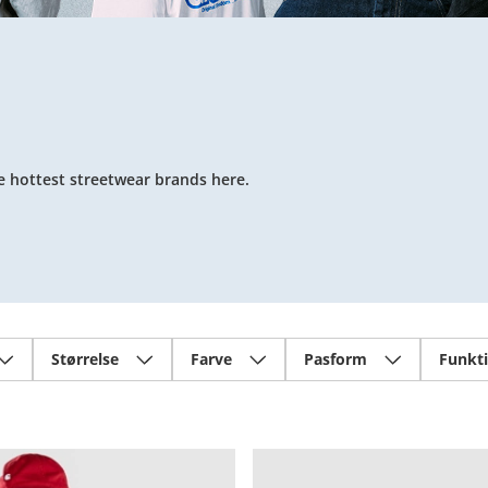
he hottest streetwear brands here.
Størrelse
Farve
Pasform
Funkt