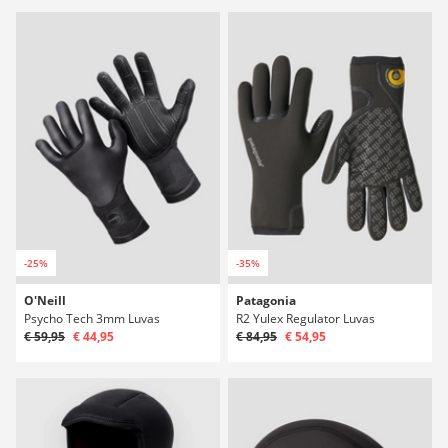
-25%
-35%
O'Neill
Patagonia
Psycho Tech 3mm Luvas
R2 Yulex Regulator Luvas
€ 59,95
€ 44,95
€ 84,95
€ 54,95