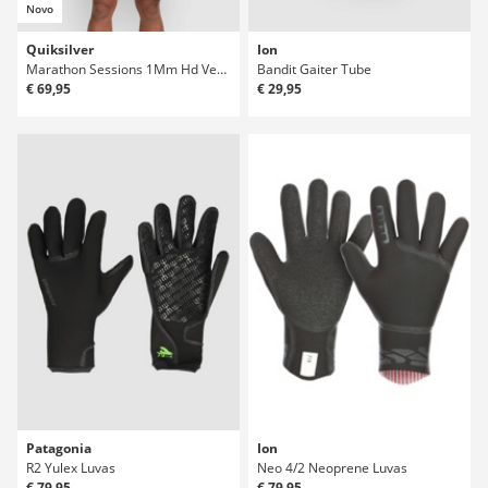
Novo
Quiksilver
Ion
Marathon Sessions 1Mm Hd Vest Capuz
Bandit Gaiter Tube
€ 69,95
€ 29,95
Patagonia
Ion
R2 Yulex Luvas
Neo 4/2 Neoprene Luvas
€ 79,95
€ 79,95