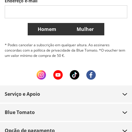
Endereço e-mail
Belgique (Français)
Danmark
Norge
Mais países
Homem
Mulher
* Podes cancelar a subscrição em qualquer altura. Ao assinares
concordas com a política de privacidade da Blue Tomato. *O voucher tem
um valor mínimo de compra de 50 €.
Serviço e Apoio
FAQ
Blue Tomato
Contacto
Sobre nós
Pagamento
Opção de pagamento