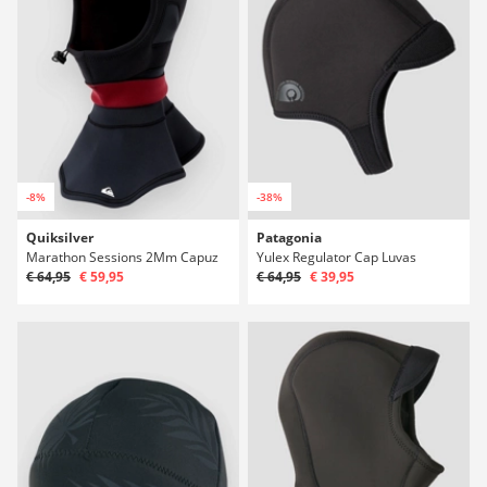
-8%
-38%
Quiksilver
Patagonia
Marathon Sessions 2Mm Capuz
Yulex Regulator Cap Luvas
€ 64,95
€ 59,95
€ 64,95
€ 39,95