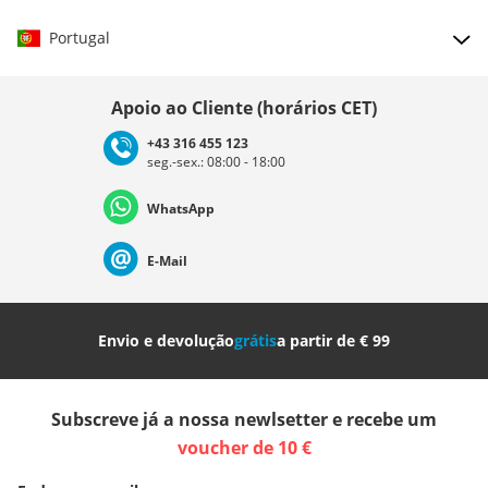
Portugal
Escolher país
Apoio ao Cliente (horários CET)
+43 316 455 123
seg.-sex.: 08:00 - 18:00
Deutschland
Österreich
Schweiz (Deutsch)
WhatsApp
Suisse (Français)
Svizzera (Italiano)
France
E-Mail
Nederland
Italia (Italiano)
Italien (Deutsch)
Envio e devolução
grátis
a partir de € 99
España
Suomi
United Kingdom
Subscreve já a nossa newlsetter e recebe um
Sverige
Slovenija
België (Nederlands)
voucher de 10 €