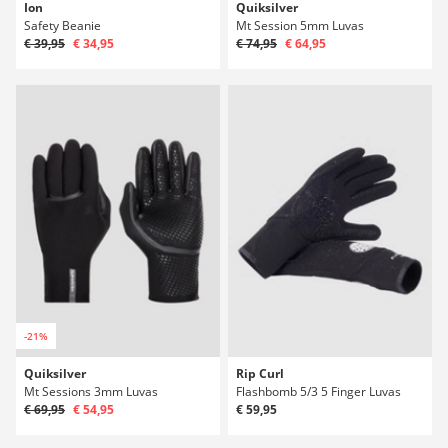
Ion
Quiksilver
Safety Beanie
Mt Session 5mm Luvas
€ 39,95
€ 34,95
€ 74,95
€ 64,95
-21%
Quiksilver
Rip Curl
Mt Sessions 3mm Luvas
Flashbomb 5/3 5 Finger Luvas
€ 69,95
€ 54,95
€ 59,95