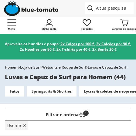
Menú
Minha conta
Favoritos
Carrinho de compra
Aproveita os bundles e poupa:
2x Calças por 100 €
,
2x Calções por 90 €
,
2x Hoodies por 80 €
,
2x T-shirts por 40 €
,
2x Bonés 30 €
Homem
Loja de Surf
Wetsuits e Roupa de Surf
Luvas e Capuz de Surf
Luvas e Capuz de Surf para Homem
(
44
)
Fatos
Springsuits & Shorties
Lycras & coletes de neopren
1
Filtrar e ordenar
Homem