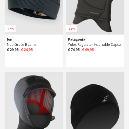
-17%
-33%
Ion
Patagonia
Neo Grace Beanie
Yulex Regulator Insertable Capuz
€ 29,95
€ 24,95
€ 74,95
€ 49,95