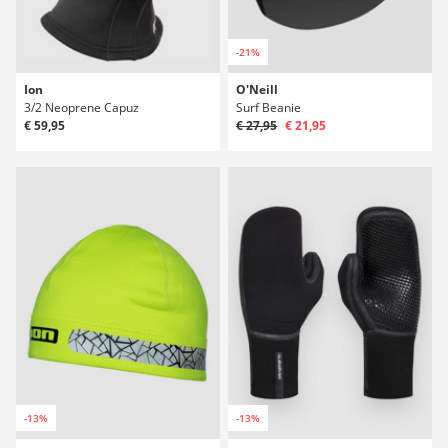
-21%
Ion
O'Neill
3/2 Neoprene Capuz
Surf Beanie
€ 59,95
€ 27,95
€ 21,95
-13%
-13%