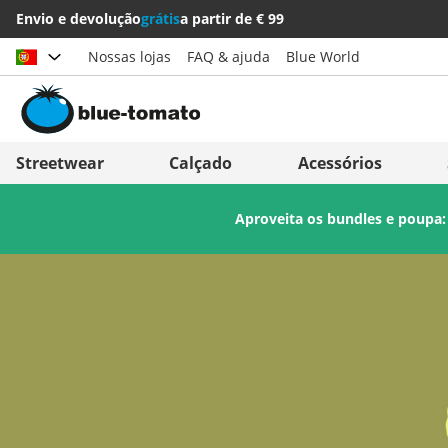
Envio e devolução
grátis
a partir de € 99
Nossas lojas
FAQ & ajuda
Blue World
Escolher país
Deutschland
Nederland
Streetwear
Calçado
Acessórios
Österreich
Italia (Italiano)
Aproveita os bundles e poupa
Schweiz (Deutsch)
Italien (Deutsch)
Suisse (Français)
España
Svizzera (Italiano)
Suomi
France
United Kingdom