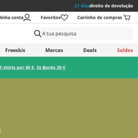
21 dias
direito de devolução
inha conta
Favoritos
Carrinho de compras
aíses
Freeskis
Marcas
Deals
Saldos
T-shirts por 40 €
,
2x Bonés 30 €
Guardar