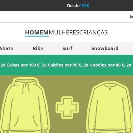
Desde
1988
M
HOMEM
MULHERES
CRIANÇAS
Mais p
Sverige
Skate
Bike
Surf
Snowboard
Slovenija
:
2x Calças por 100 €
,
2x Calções por 90 €
,
2x Hoodies por 80 €
,
2x 
België (Nederlands)
Belgique (Français)
Danmark
Norge