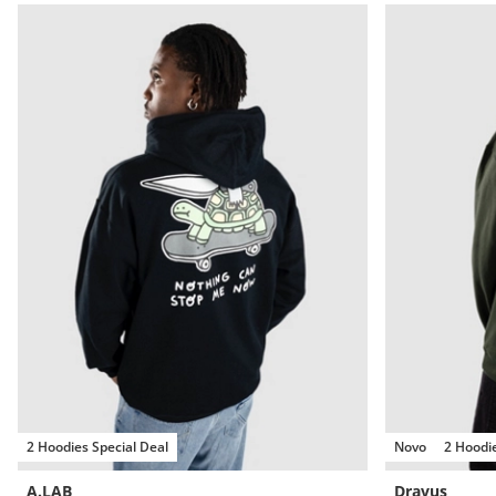
2 Hoodies Special Deal
Novo
2 Hoodie
A.LAB
Dravus