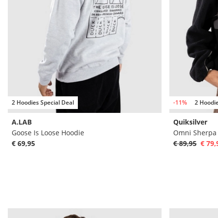
2 Hoodies Special Deal
-11%
2 Hoodie
A.LAB
Quiksilver
Goose Is Loose Hoodie
Omni Sherpa H
€ 69,95
€ 89,95
€ 79,