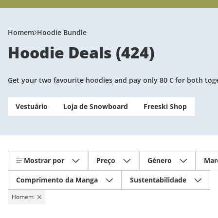
Homem
Hoodie Bundle
Hoodie Deals
(
424
)
Get your two favourite hoodies and pay only 80 € for both togeth
Vestuário
Loja de Snowboard
Freeski Shop
Mostrar por
Preço
Género
Mar
Comprimento da Manga
Sustentabilidade
Homem