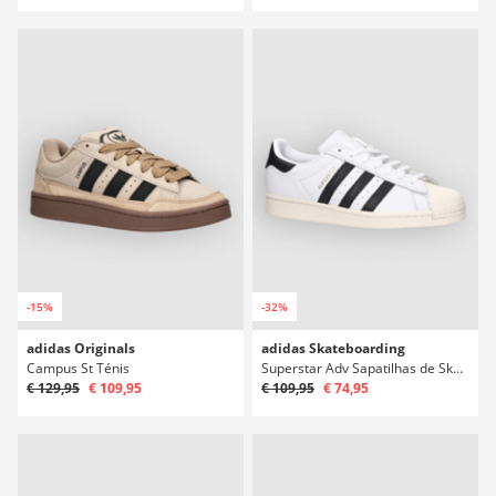
-15%
-32%
adidas Originals
adidas Skateboarding
Campus St Ténis
Superstar Adv Sapatilhas de Skate
€ 129,95
€ 109,95
€ 109,95
€ 74,95