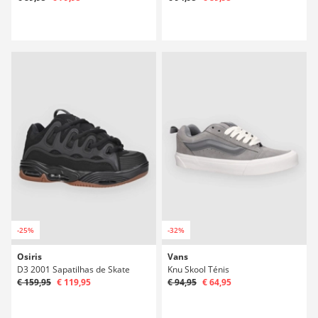
-25%
-32%
Osiris
Vans
D3 2001 Sapatilhas de Skate
Knu Skool Ténis
€ 159,95
€ 119,95
€ 94,95
€ 64,95