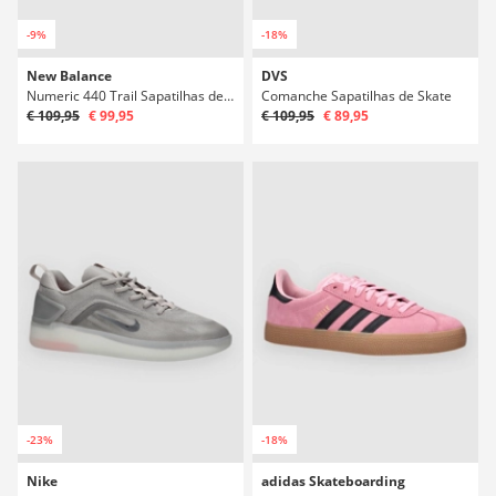
-9%
-18%
New Balance
DVS
Numeric 440 Trail Sapatilhas de Skate
Comanche Sapatilhas de Skate
€ 109,95
€ 99,95
€ 109,95
€ 89,95
-23%
-18%
Nike
adidas Skateboarding