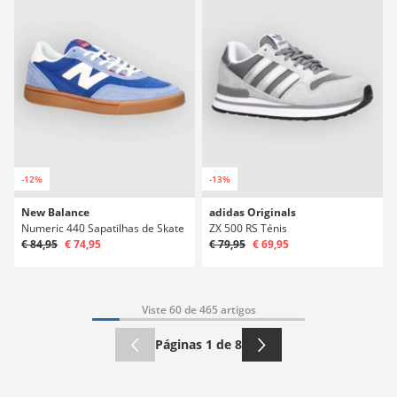
-12%
-13%
New Balance
adidas Originals
Numeric 440 Sapatilhas de Skate
ZX 500 RS Ténis
€ 84,95
€ 74,95
€ 79,95
€ 69,95
Viste 60 de 465 artigos
Páginas 1 de 8