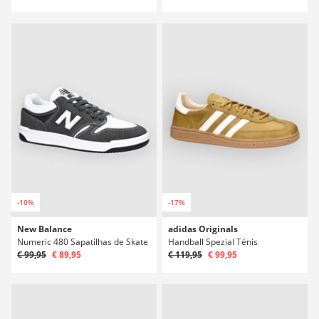
-10%
-17%
New Balance
adidas Originals
Numeric 480 Sapatilhas de Skate
Handball Spezial Ténis
€ 99,95
€ 89,95
€ 119,95
€ 99,95