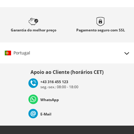
Garantia
do melhor preço
Pagamento seguro com
SSL
Portugal
Escolher país
Apoio ao Cliente (horários CET)
+43 316 455 123
seg.-sex.: 08:00 - 18:00
Deutschland
Österreich
Schweiz (Deutsch)
WhatsApp
Suisse (Français)
Svizzera (Italiano)
France
E-Mail
Nederland
Italia (Italiano)
Italien (Deutsch)