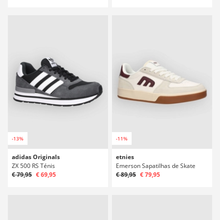
-13%
-11%
adidas Originals
etnies
ZX 500 RS Ténis
Emerson Sapatilhas de Skate
€ 79,95
€ 69,95
€ 89,95
€ 79,95