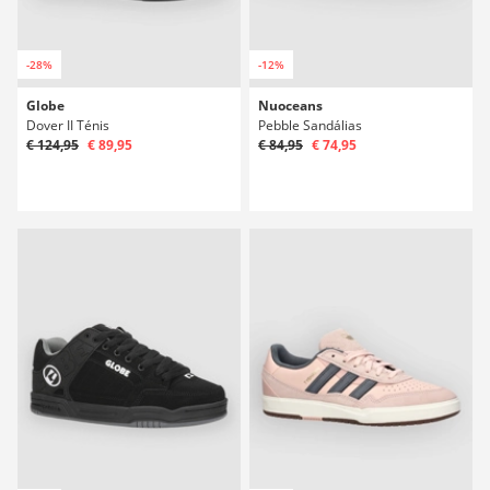
-28%
-12%
Globe
Nuoceans
Dover II Ténis
Pebble Sandálias
€ 124,95
€ 89,95
€ 84,95
€ 74,95