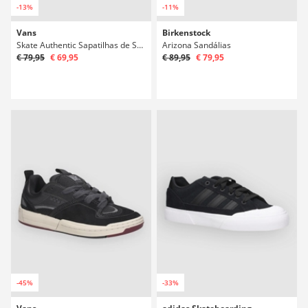
-13%
-11%
Vans
Birkenstock
Skate Authentic Sapatilhas de Skate
Arizona Sandálias
€ 79,95
€ 69,95
€ 89,95
€ 79,95
-45%
-33%