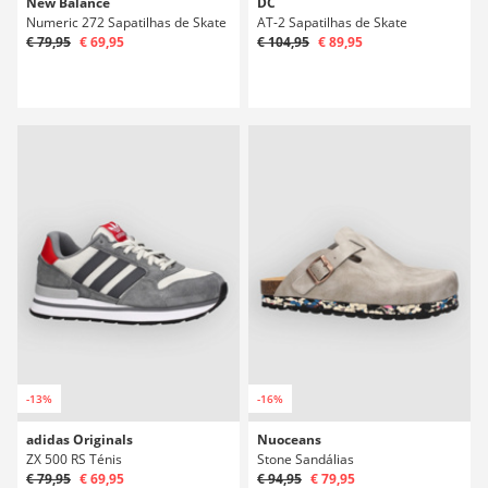
New Balance
DC
Numeric 272 Sapatilhas de Skate
AT-2 Sapatilhas de Skate
€ 79,95
€ 69,95
€ 104,95
€ 89,95
-13%
-16%
adidas Originals
Nuoceans
ZX 500 RS Ténis
Stone Sandálias
€ 79,95
€ 69,95
€ 94,95
€ 79,95