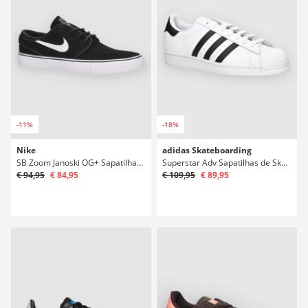
-11%
-18%
Nike
adidas Skateboarding
SB Zoom Janoski OG+ Sapatilhas de Skate
Superstar Adv Sapatilhas de Skate
€ 94,95
€ 84,95
€ 109,95
€ 89,95