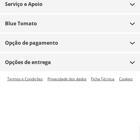
Serviço e Apoio
FAQ
Blue Tomato
Contacto
Sobre nós
Pagamento
Opção de pagamento
Lojas
Envio
Emprego
Devoluções
Opções de entrega
Team riders
Vouchers
Envio expresso disponível
Termos e Condições
Privacidade dos dados
Ficha Técnica
Cookies
Blue World
Tracking de encomenda
Imprensa
Zumiez