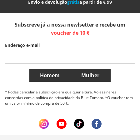
Envio e devolução
grátis
a partir de € 99
España
Suomi
United Kingdom
Subscreve já a nossa newlsetter e recebe um
Sverige
Slovenija
België (Nederlands)
voucher de 10 €
Endereço e-mail
Belgique (Français)
Danmark
Norge
Mais países
Homem
Mulher
* Podes cancelar a subscrição em qualquer altura. Ao assinares
concordas com a política de privacidade da Blue Tomato. *O voucher tem
um valor mínimo de compra de 50 €.