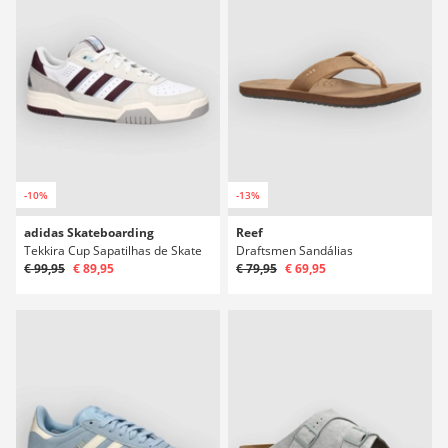
-10%
-13%
adidas Skateboarding
Reef
Tekkira Cup Sapatilhas de Skate
Draftsmen Sandálias
€ 99,95
€ 89,95
€ 79,95
€ 69,95