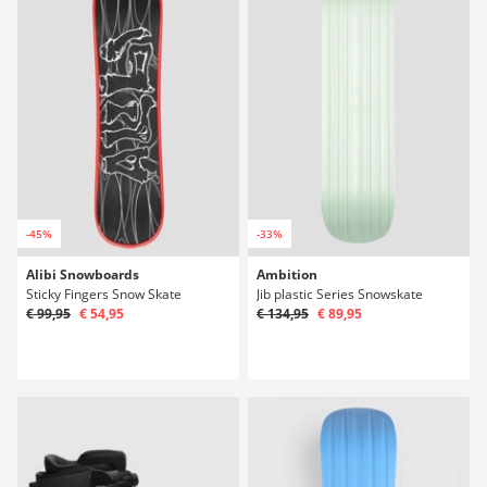
-45%
-33%
Alibi Snowboards
Ambition
Sticky Fingers Snow Skate
Jib plastic Series Snowskate
€ 99,95
€ 54,95
€ 134,95
€ 89,95