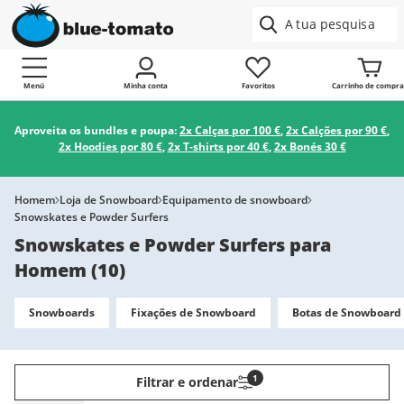
Menú
Minha conta
Favoritos
Carrinho de compra
Aproveita os bundles e poupa:
2x Calças por 100 €
,
2x Calções por 90 €
,
2x Hoodies por 80 €
,
2x T-shirts por 40 €
,
2x Bonés 30 €
Homem
Loja de Snowboard
Equipamento de snowboard
Snowskates e Powder Surfers
Snowskates e Powder Surfers para
Homem
(
10
)
Snowboards
Fixações de Snowboard
Botas de Snowboard
1
Filtrar e ordenar