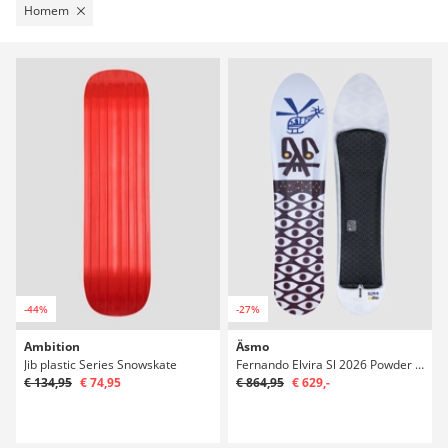
Homem
-44%
-27%
Ambition
Äsmo
Jib plastic Series Snowskate
Fernando Elvira Sl 2026 Powder Surfer
€ 134,95
€ 74,95
€ 864,95
€ 629,-