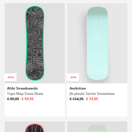
-40%
-44%
Alibi Snowboards
Ambition
Topo Map Snow Skate
Jib plastic Series Snowskate
€ 99,95
€ 59,95
€ 134,95
€ 74,95