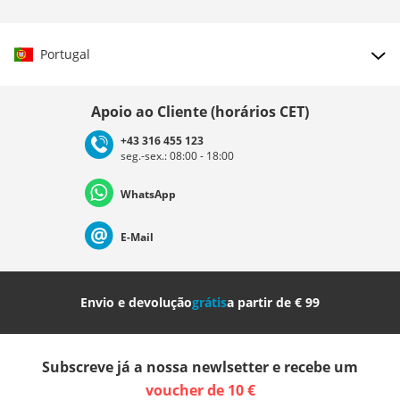
Portugal
Escolher país
Apoio ao Cliente (horários CET)
+43 316 455 123
seg.-sex.: 08:00 - 18:00
Deutschland
Österreich
Schweiz (Deutsch)
WhatsApp
Suisse (Français)
Svizzera (Italiano)
France
E-Mail
Nederland
Italia (Italiano)
Italien (Deutsch)
Envio e devolução
grátis
a partir de € 99
España
Suomi
United Kingdom
Subscreve já a nossa newlsetter e recebe um
Sverige
Slovenija
België (Nederlands)
voucher de 10 €