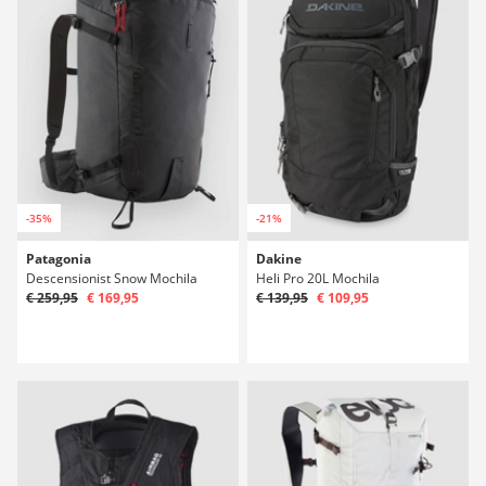
-35%
-21%
Patagonia
Dakine
Descensionist Snow Mochila
Heli Pro 20L Mochila
€ 259,95
€ 169,95
€ 139,95
€ 109,95