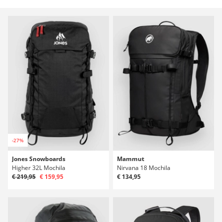
-27%
Jones Snowboards
Mammut
Higher 32L Mochila
Nirvana 18 Mochila
€ 219,95
€ 159,95
€ 134,95