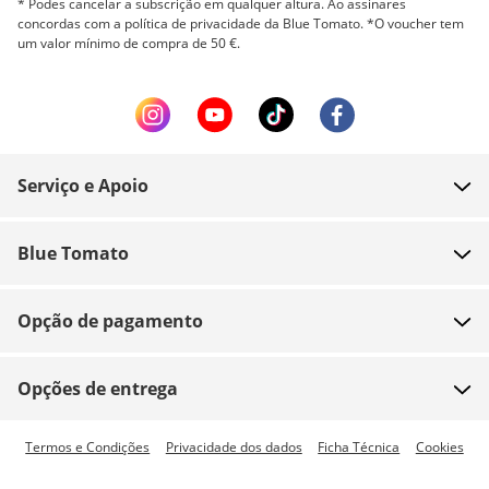
* Podes cancelar a subscrição em qualquer altura. Ao assinares
concordas com a política de privacidade da Blue Tomato. *O voucher tem
um valor mínimo de compra de 50 €.
Serviço e Apoio
FAQ
Blue Tomato
Contacto
Sobre nós
Pagamento
Opção de pagamento
Lojas
Envio
Emprego
Devoluções
Opções de entrega
Team riders
Vouchers
Envio expresso disponível
Termos e Condições
Privacidade dos dados
Ficha Técnica
Cookies
Blue World
Tracking de encomenda
Imprensa