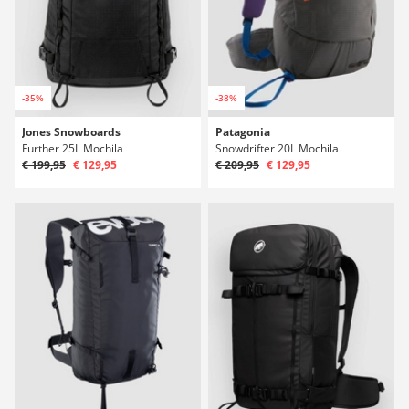
-35%
-38%
Jones Snowboards
Patagonia
Further 25L Mochila
Snowdrifter 20L Mochila
€ 199,95
€ 129,95
€ 209,95
€ 129,95