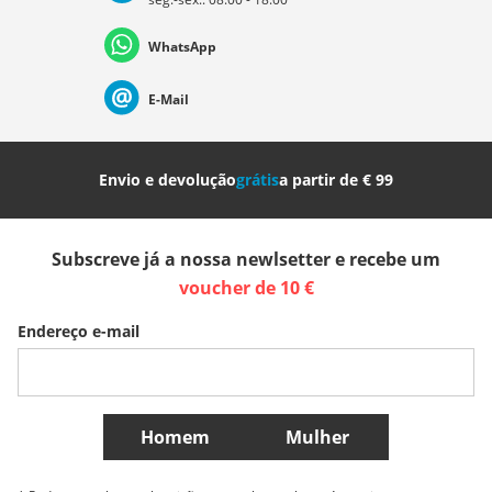
Deutschland
Österreich
Schweiz (Deutsch)
WhatsApp
Suisse (Français)
Svizzera (Italiano)
France
E-Mail
Nederland
Italia (Italiano)
Italien (Deutsch)
Envio e devolução
grátis
a partir de € 99
España
Suomi
United Kingdom
Subscreve já a nossa newlsetter e recebe um
Sverige
Slovenija
België (Nederlands)
voucher de 10 €
Endereço e-mail
Belgique (Français)
Danmark
Norge
Mais países
Homem
Mulher