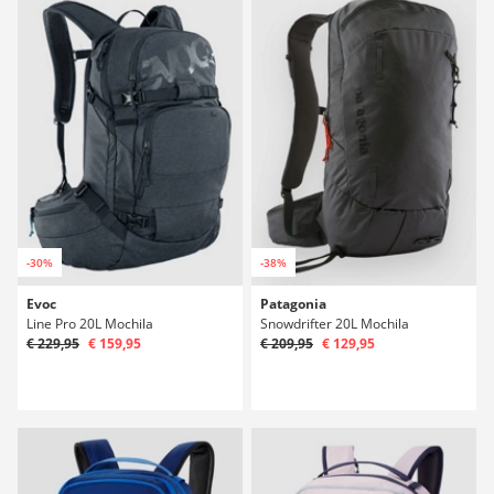
-30%
-38%
Evoc
Patagonia
Line Pro 20L Mochila
Snowdrifter 20L Mochila
€ 229,95
€ 159,95
€ 209,95
€ 129,95