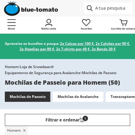
Menú
Minha conta
Favoritos
Carrinho de compra
Aproveita os bundles e poupa:
2x Calças por 100 €
,
2x Calções por 90 €
,
2x Hoodies por 80 €
,
2x T-shirts por 40 €
,
2x Bonés 30 €
Homem
Loja de Snowboard
Equipamento de Segurança para Avalanche
Mochilas de Passeio
Mochilas de Passeio para Homem
(
50
)
Mochilas de Passeio
Mochilas de Avalanche
Transceptore
1
Filtrar e ordenar
Homem