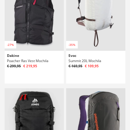
-27%
-35%
Dakine
Evoc
Poacher Ras Vest Mochila
Summit 20L Mochila
€ 299,95
€ 219,95
€ 169,95
€ 109,95