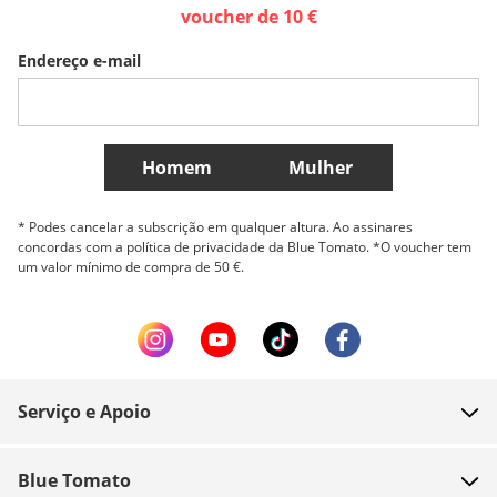
Sverige
Slovenija
België (Nederlands)
voucher de 10 €
Endereço e-mail
Belgique (Français)
Danmark
Norge
Mais países
Homem
Mulher
* Podes cancelar a subscrição em qualquer altura. Ao assinares
concordas com a política de privacidade da Blue Tomato. *O voucher tem
um valor mínimo de compra de 50 €.
Serviço e Apoio
FAQ
Blue Tomato