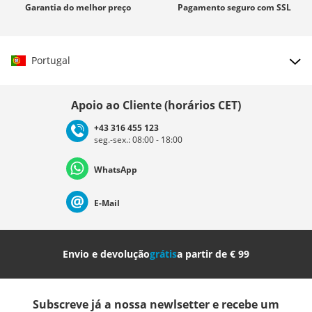
Garantia
do melhor preço
Pagamento seguro com
SSL
Portugal
Escolher país
Apoio ao Cliente (horários CET)
+43 316 455 123
seg.-sex.: 08:00 - 18:00
Deutschland
Österreich
Schweiz (Deutsch)
WhatsApp
Suisse (Français)
Svizzera (Italiano)
France
E-Mail
Nederland
Italia (Italiano)
Italien (Deutsch)
Envio e devolução
grátis
a partir de € 99
España
Suomi
United Kingdom
Subscreve já a nossa newlsetter e recebe um