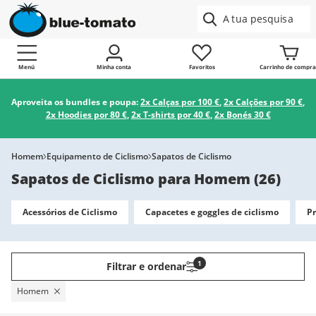
Menú
Minha conta
Favoritos
Carrinho de compra
Aproveita os bundles e poupa:
2x Calças por 100 €
,
2x Calções por 90 €
,
2x Hoodies por 80 €
,
2x T-shirts por 40 €
,
2x Bonés 30 €
Homem
Equipamento de Ciclismo
Sapatos de Ciclismo
Sapatos de Ciclismo para Homem
(
26
)
Acessórios de Ciclismo
Capacetes e goggles de ciclismo
Pr
1
Filtrar e ordenar
Homem