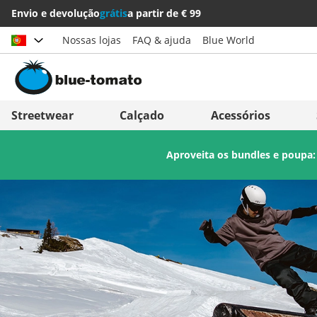
Envio e devolução
grátis
a partir de € 99
Nossas lojas
FAQ & ajuda
Blue World
Escolher país
Deutschland
Nederland
Streetwear
Calçado
Acessórios
Österreich
Italia (Italiano)
Aproveita os bundles e poupa
Schweiz (Deutsch)
Italien (Deutsch)
Suisse (Français)
España
Svizzera (Italiano)
Suomi
France
United Kingdom