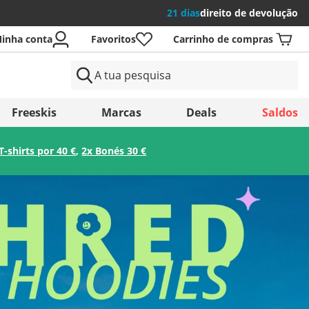
21 dias
direito de devolução
inha conta
Favoritos
Carrinho de compras
aíses
Freeskis
Marcas
Deals
Saldos
T-shirts por 40 €
,
2x Bonés 30 €
Guardar