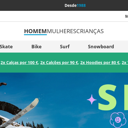
Desde
1988
M
HOMEM
MULHERES
CRIANÇAS
Mais p
Sverige
Skate
Bike
Surf
Snowboard
Slovenija
:
2x Calças por 100 €
,
2x Calções por 90 €
,
2x Hoodies por 80 €
,
2x 
België (Nederlands)
Belgique (Français)
Danmark
Norge