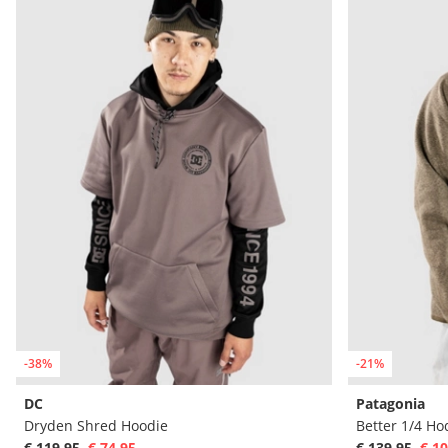
-38%
-21%
DC
Patagonia
Dryden Shred Hoodie
Better 1/4 Ho
€ 119,95
€ 74,95
€ 139,95
€ 10