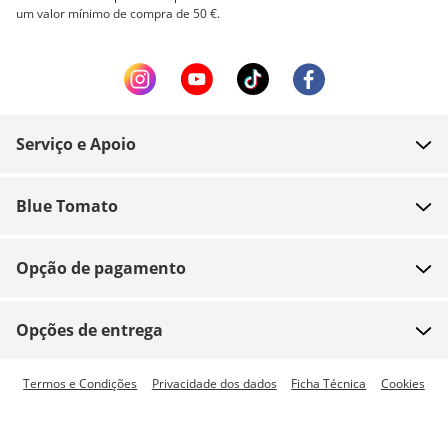
um valor mínimo de compra de 50 €.
Serviço e Apoio
FAQ
Blue Tomato
Contacto
Sobre nós
Pagamento
Opção de pagamento
Lojas
Envio
Emprego
Devoluções
Opções de entrega
Team riders
Vouchers
Envio expresso disponível
Termos e Condições
Privacidade dos dados
Ficha Técnica
Cookies
Blue World
Tracking de encomenda
Imprensa