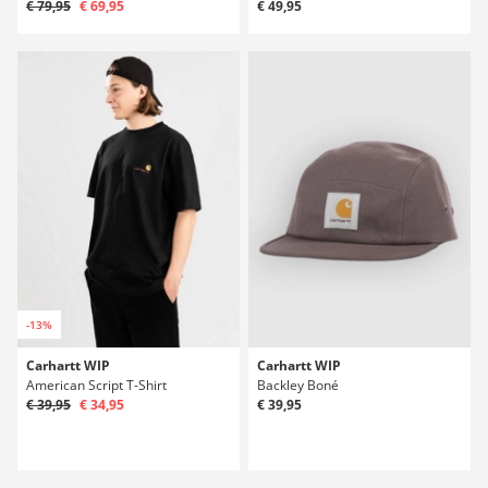
€ 79,95
€ 69,95
€ 49,95
-13%
Carhartt WIP
Carhartt WIP
American Script T-Shirt
Backley Boné
€ 39,95
€ 34,95
€ 39,95