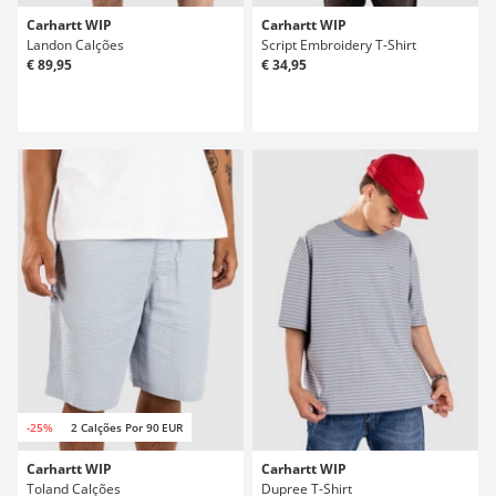
Carhartt WIP
Carhartt WIP
Landon Calções
Script Embroidery T-Shirt
€ 89,95
€ 34,95
-25%
2 Calções Por 90 EUR
Carhartt WIP
Carhartt WIP
Toland Calções
Dupree T-Shirt