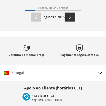
Viste 60 de 340 artigos
Páginas 1 de 6
Garantia
do melhor preço
Pagamento seguro com
SSL
Portugal
Escolher país
Apoio ao Cliente (horários CET)
+43 316 455 123
seg.-sex.: 08:00 - 18:00
Deutschland
Österreich
Schweiz (Deutsch)