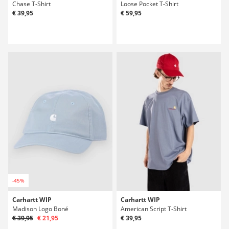
Chase T-Shirt
Loose Pocket T-Shirt
€ 39,95
€ 59,95
-45%
Carhartt WIP
Carhartt WIP
Madison Logo Boné
American Script T-Shirt
€ 39,95
€ 21,95
€ 39,95