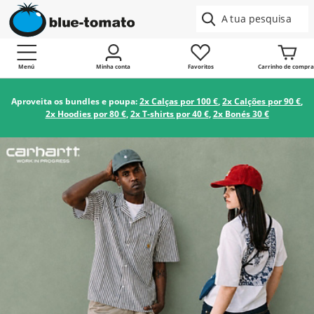
Menú
Minha conta
Favoritos
Carrinho de compra
Aproveita os bundles e poupa:
2x Calças por 100 €
,
2x Calções por 90 €
,
2x Hoodies por 80 €
,
2x T-shirts por 40 €
,
2x Bonés 30 €