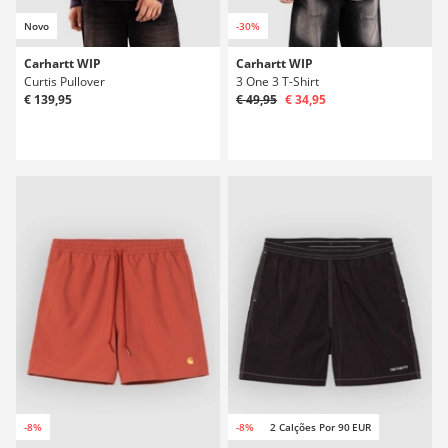
Novo
-30%
Carhartt WIP
Carhartt WIP
Curtis Pullover
3 One 3 T-Shirt
€ 139,95
€ 49,95
€ 34,95
-8%
-8%
2 Calções Por 90 EUR