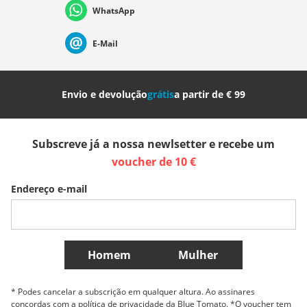
WhatsApp
Suisse (Français)
Svizzera (Italiano)
France
E-Mail
Nederland
Italia (Italiano)
Italien (Deutsch)
Envio e devolução
grátis
a partir de € 99
España
Suomi
United Kingdom
Subscreve já a nossa newlsetter e recebe um
Sverige
Slovenija
België (Nederlands)
voucher de 10 €
Endereço e-mail
Belgique (Français)
Danmark
Norge
Mais países
Homem
Mulher
* Podes cancelar a subscrição em qualquer altura. Ao assinares
concordas com a política de privacidade da Blue Tomato. *O voucher tem