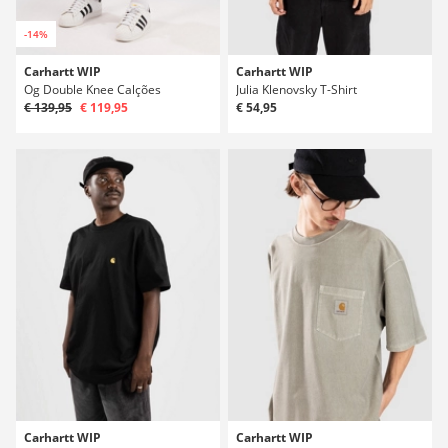
-14%
Carhartt WIP
Carhartt WIP
Og Double Knee Calções
Julia Klenovsky T-Shirt
€ 139,95
€ 119,95
€ 54,95
Carhartt WIP
Carhartt WIP