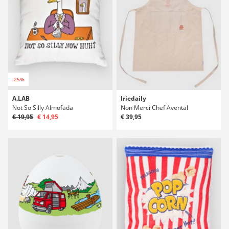
-25%
A.LAB
Iriedaily
Not So Silly Almofada
Non Merci Chef Avental
€ 19,95
€ 14,95
€ 39,95