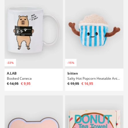
-33%
-15%
A.LAB
bitten
Booked Caneca
Salty Hot Popcorn Heatable Animal Almofada
€ 14,95
€ 9,95
€ 19,95
€ 16,95