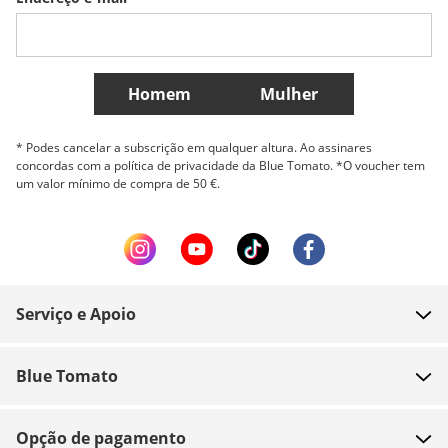
Belgique (Français)
Danmark
Norge
Mais países
Homem
Mulher
* Podes cancelar a subscrição em qualquer altura. Ao assinares
concordas com a política de privacidade da Blue Tomato. *O voucher tem
um valor mínimo de compra de 50 €.
Serviço e Apoio
FAQ
Blue Tomato
Contacto
Sobre nós
Pagamento
Opção de pagamento