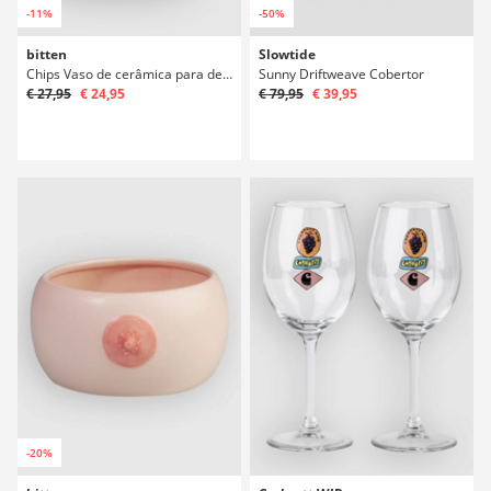
-11%
-50%
bitten
Slowtide
Chips Vaso de cerâmica para decoração
Sunny Driftweave Cobertor
€ 27,95
€ 24,95
€ 79,95
€ 39,95
-20%