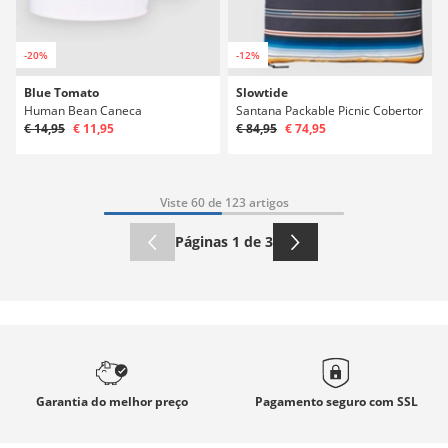
-20%
-12%
Blue Tomato
Slowtide
Human Bean Caneca
Santana Packable Picnic Cobertor
€ 14,95
€ 11,95
€ 84,95
€ 74,95
Viste 60 de 123 artigos
Páginas 1 de 3
Garantia
do melhor preço
Pagamento seguro com
SSL