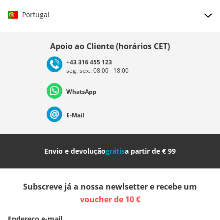
Portugal
Escolher país
Apoio ao Cliente (horários CET)
+43 316 455 123
seg.-sex.: 08:00 - 18:00
Deutschland
Österreich
Schweiz (Deutsch)
WhatsApp
Suisse (Français)
Svizzera (Italiano)
France
E-Mail
Nederland
Italia (Italiano)
Italien (Deutsch)
Envio e devolução
grátis
a partir de € 99
España
Suomi
United Kingdom
Subscreve já a nossa newlsetter e recebe um
Sverige
Slovenija
België (Nederlands)
voucher de 10 €
Endereço e-mail