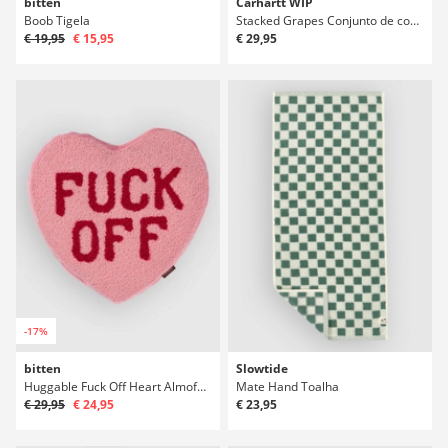
bitten
Carhartt WIP
Boob Tigela
Stacked Grapes Conjunto de copos de vinho
€ 19,95
€ 15,95
€ 29,95
-17%
bitten
Slowtide
Huggable Fuck Off Heart Almofada
Mate Hand Toalha
€ 29,95
€ 24,95
€ 23,95