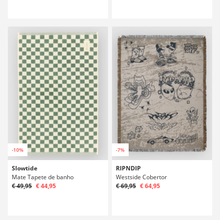
-10%
-7%
Slowtide
RIPNDIP
Mate Tapete de banho
Westside Cobertor
€ 49,95
€ 44,95
€ 69,95
€ 64,95