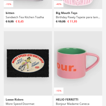
-15%
-40%
bitten
Big Mouth Toys
Sandwich Tea Kitchen Toalha
Birthday Pawty Tapete para lamber
€ 9,95
€ 8,45
€ 19,95
€ 11,95
-15%
Loose Riders
HELIO FERRETTI
More Speed Doormat
Bonjour Madame Caneca