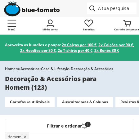
Menú
Minha conta
Favoritos
Carrinho de compra
Aproveita os bundles e poupa:
2x Calças por 100 €
,
2x Calções por 90 €
,
2x Hoodies por 80 €
,
2x T-shirts por 40 €
,
2x Bonés 30 €
Homem
Acessórios
Casa & Lifestyle
Decoração & Acessórios
Decoração & Acessórios para
Homem
(
123
)
Garrafas reutilizáveis
Auscultadores & Colunas
Revistas &
1
Filtrar e ordenar
Homem