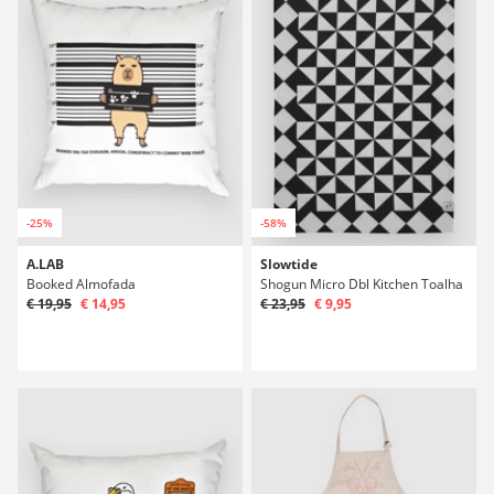
-25%
-58%
A.LAB
Slowtide
Booked Almofada
Shogun Micro Dbl Kitchen Toalha
€ 19,95
€ 14,95
€ 23,95
€ 9,95