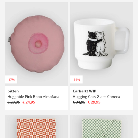
-17%
-14%
bitten
Carhartt WIP
Huggable Pink Boob Almofada
Hugging Cats Glass Caneca
€ 29,95
€ 24,95
€ 34,95
€ 29,95