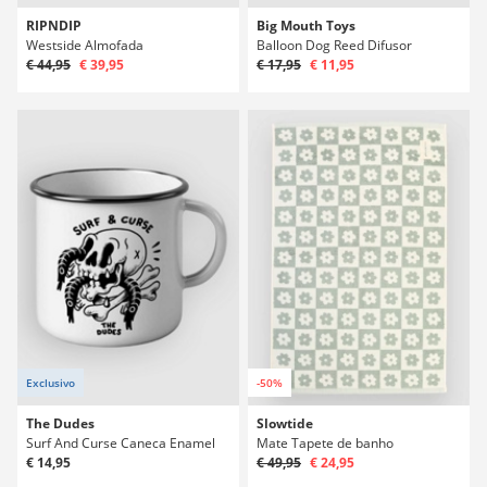
RIPNDIP
Big Mouth Toys
Westside Almofada
Balloon Dog Reed Difusor
€ 44,95
€ 39,95
€ 17,95
€ 11,95
Exclusivo
-50%
The Dudes
Slowtide
Surf And Curse Caneca Enamel
Mate Tapete de banho
€ 14,95
€ 49,95
€ 24,95