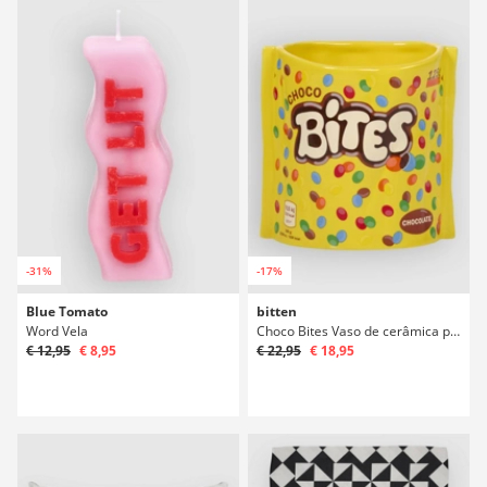
-31%
-17%
Blue Tomato
bitten
Word Vela
Choco Bites Vaso de cerâmica para decoração
€ 12,95
€ 8,95
€ 22,95
€ 18,95