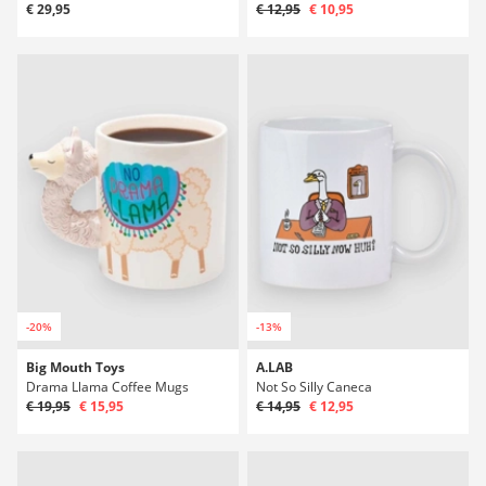
€ 29,95
€ 12,95
€ 10,95
-20%
-13%
Big Mouth Toys
A.LAB
Drama Llama Coffee Mugs
Not So Silly Caneca
€ 19,95
€ 15,95
€ 14,95
€ 12,95