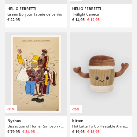
HELIO FERRETTI
HELIO FERRETTI
Green Bonjour Tapete de banho
Twilight Caneca
€ 22,95
€ 14,95
€ 12,95
-31%
-20%
Nychos
bitten
Dissection of Homer Simpson - Anatomy Impressão de arte
Hot Latte To Go Heatable Animal Almofada
€ 79,95
€ 54,95
€ 19,95
€ 15,95