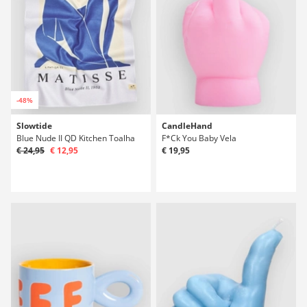
-48%
Slowtide
CandleHand
Blue Nude II QD Kitchen Toalha
F*Ck You Baby Vela
€ 24,95
€ 12,95
€ 19,95