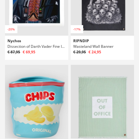
-20%
-17%
Nychos
RIPNDIP
Dissection of Darth Vader Fine Impressão de arte
Wasteland Wall Banner
€ 87,95
€ 69,95
€ 29,95
€ 24,95