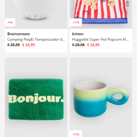
-4%
-17%
Brainstream
bitten
Camping PiepEi Temporizador de ovos
Huggable Super Hot Popcorn Almofada
€ 25,95
€ 24,95
€ 29,95
€ 24,95
-13%