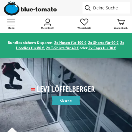
Menü
Mein Konto
Wunschliste
Warenkorb
Bundles sichern & sparen:
2x Hosen für 100 €
,
2x Shorts für 90 €
,
2x
Hoodies für 80 €
,
2x T-Shirts für 40 €
oder
2x Caps für 30 €
LEVI LÖFFELBERGER
Skate