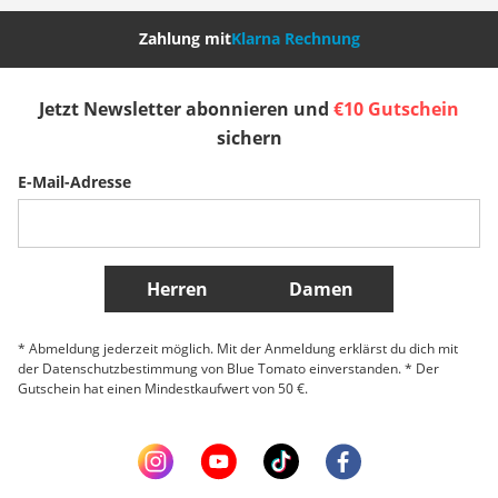
Nederland
Italia (Italiano)
Italien (Deutsch)
Zahlung mit
Klarna Rechnung
España
Suomi
United Kingdom
Jetzt Newsletter abonnieren und
€10 Gutschein
sichern
Sverige
Slovenija
België (Nederlands)
E-Mail-Adresse
Belgique (Français)
Danmark
Norge
Weitere Länder
Herren
Damen
* Abmeldung jederzeit möglich. Mit der Anmeldung erklärst du dich mit
der Datenschutzbestimmung von Blue Tomato einverstanden. * Der
Gutschein hat einen Mindestkaufwert von 50 €.