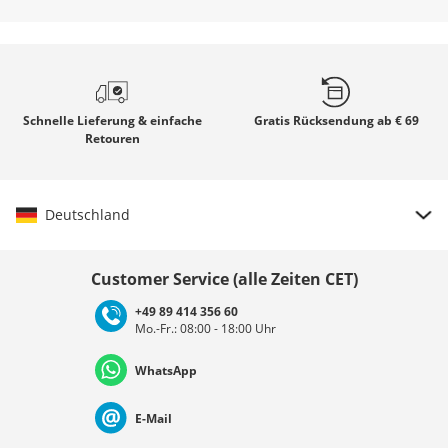
Schnelle
Lieferung & einfache
Gratis
Rücksendung ab € 69
Retouren
Deutschland
Land auswählen
Customer Service (alle Zeiten CET)
+49 89 414 356 60
Mo.-Fr.: 08:00 - 18:00 Uhr
Deutschland
Österreich
Schweiz (Deutsch)
WhatsApp
Suisse (Français)
Svizzera (Italiano)
France
E-Mail