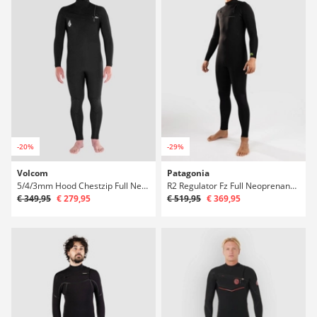
-20%
-29%
Volcom
Patagonia
5/4/3mm Hood Chestzip Full Neoprenanzug
R2 Regulator Fz Full Neoprenanzug
€ 349,95
€ 279,95
€ 519,95
€ 369,95