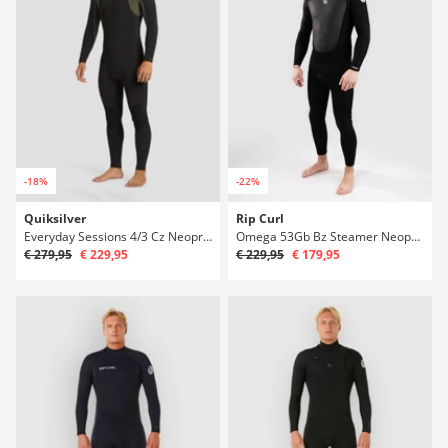
-18%
-22%
Quiksilver
Rip Curl
Everyday Sessions 4/3 Cz Neoprenanzug
Omega 53Gb Bz Steamer Neoprenanzug
€ 279,95
€ 229,95
€ 229,95
€ 179,95