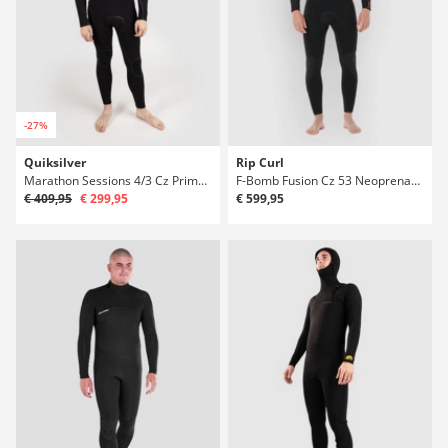
-27%
Quiksilver
Rip Curl
Marathon Sessions 4/3 Cz Primaloft Neoprenanzug
F-Bomb Fusion Cz 53 Neoprenanzug
€ 409,95
€ 299,95
€ 599,95