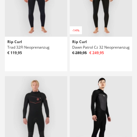
-14%
Rip Curl
Rip Curl
Trad 32Fl Neoprenanzug
Dawn Patrol Cz 32 Neoprenanzug
€ 119,95
€ 289,95
€ 249,95