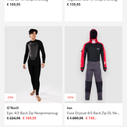
€ 169,95
€ 159,95
-24%
-26%
O'Neill
Ion
Epic 4/3 Back Zip Neoprenanzug
Fuse Drysuit 4/3 Back Zip DL Neoprenanzug
€ 224,95
€ 169,95
€ 1.009,95
€ 749,-