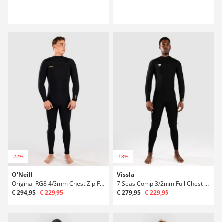
-22%
-18%
O'Neill
Vissla
Original RG8 4/3mm Chest Zip Full Neoprenanzug
7 Seas Comp 3/2mm Full Chest Neoprenanzug
€ 294,95
€ 229,95
€ 279,95
€ 229,95