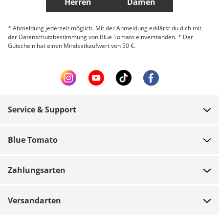
Herren
Damen
Sieh dir unser Wetsuit-Sortiment an und finde den idealen Anzug für
deine nächsten Surf Sessions. Lass dich von unseren
Surf Buyer's
Guides
und
Blue World Stories
inspirieren. Unsere Expert:innen im
* Abmeldung jederzeit möglich. Mit der Anmeldung erklärst du dich mit
Customer Service und unsere Mitarbeiter:innen in den Shops helfen dir
der Datenschutzbestimmung von Blue Tomato einverstanden. * Der
gerne weiter.
Gutschein hat einen Mindestkaufwert von 50 €.
Unsere Top-Marken für Herren:
O’Neill
Rip Curl
Patagonia
Billabong
Hurley
Service & Support
Picture
Quiksilver
FAQ
Blue Tomato
Zahlung
Über uns
Versand
Zahlungsarten
Shops
Rücksendungen
Jobs
Gutscheine
Versandarten
Teamrider
Bestellung verfolgen