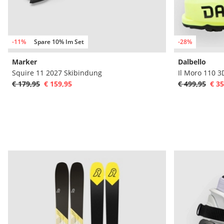
-11%
Spare 10% Im Set
-28%
Marker
Dalbello
Squire 11 2027 Skibindung
Il Moro 110 
€ 179,95
€ 159,95
€ 499,95
€ 35