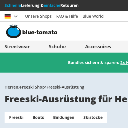
Schnelle
Lieferung &
einfache
Retouren
Unsere Shops
FAQ & Hilfe
Blue World
Land auswählen
Deutschland
Nederland
Streetwear
Schuhe
Accessoires
Österreich
Italia (Italiano)
Bundles sichern & sparen:
2x 
Schweiz (Deutsch)
Italien (Deutsch)
Suisse (Français)
España
Svizzera (Italiano)
Suomi
Herren
Freeski Shop
Freeski-Ausrüstung
Freeski-Ausrüstung für He
France
United Kingdom
Freeski
Boots
Bindungen
Skistöcke