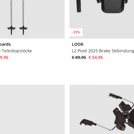
-39%
oards
LOOK
5 Teleskopstöcke
L2 Pivot 2025 Brake Skibindun
9,95
€ 89,95
€ 54,95