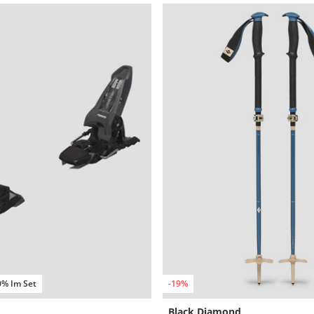
0% Im Set
-19%
Black Diamond