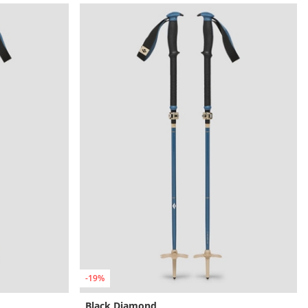
-19%
Black Diamond