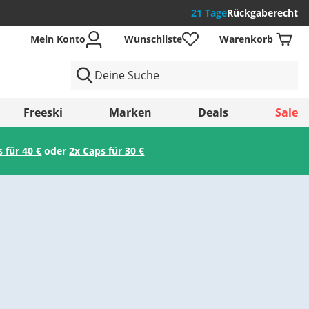
21 Tage
Rückgaberecht
Mein Konto
Wunschliste
Warenkorb
der
Freeski
Marken
Deals
Sale
s für 40 €
oder
2x Caps für 30 €
Speichern