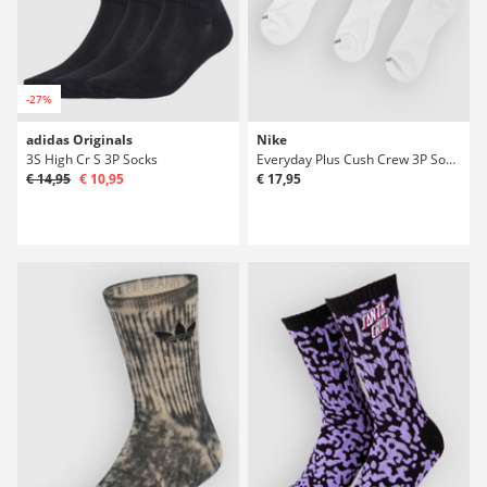
-27%
adidas Originals
Nike
3S High Cr S 3P Socks
Everyday Plus Cush Crew 3P Socks
€ 14,95
€ 10,95
€ 17,95