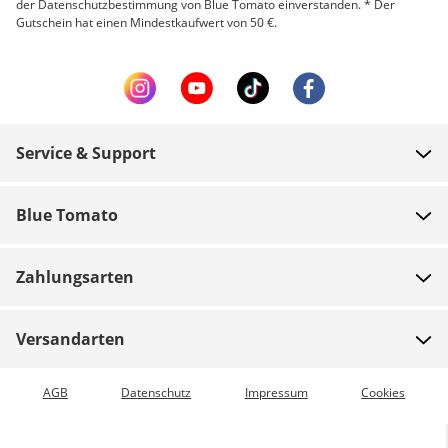
der Datenschutzbestimmung von Blue Tomato einverstanden. * Der
Gutschein hat einen Mindestkaufwert von 50 €.
Service & Support
FAQ
Blue Tomato
Zahlung
Über uns
Versand
Zahlungsarten
Shops
Rücksendungen
Jobs
Gutscheine
Versandarten
Teamrider
Bestellung verfolgen
Expressversand möglich
AGB
Datenschutz
Impressum
Cookies
Blue World
Vorkasse
Presse