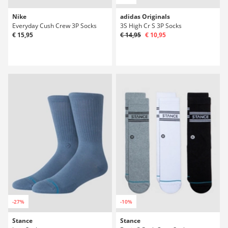
Nike
adidas Originals
Everyday Cush Crew 3P Socks
3S High Cr S 3P Socks
€ 15,95
€ 14,95
€ 10,95
-27%
-10%
Stance
Stance