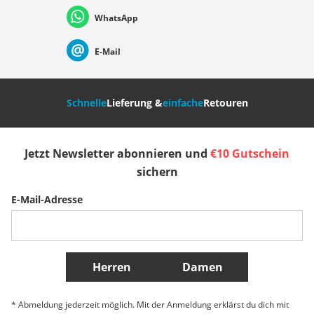
WhatsApp
Suisse (Français)
Svizzera (Italiano)
France
E-Mail
Nederland
Italia (Italiano)
Italien (Deutsch)
Schnelle
Lieferung &
einfache
Retouren
España
Suomi
United Kingdom
Jetzt Newsletter abonnieren und
€10 Gutschein
Sverige
Slovenija
België (Nederlands)
sichern
E-Mail-Adresse
Belgique (Français)
Danmark
Norge
Weitere Länder
Herren
Damen
* Abmeldung jederzeit möglich. Mit der Anmeldung erklärst du dich mit